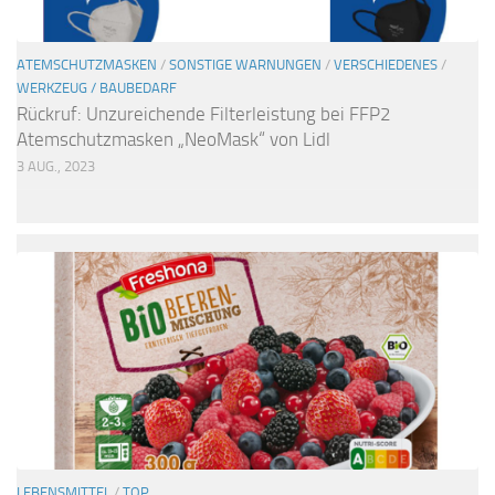
ATEMSCHUTZMASKEN
/
SONSTIGE WARNUNGEN
/
VERSCHIEDENES
/
WERKZEUG / BAUBEDARF
Rückruf: Unzureichende Filterleistung bei FFP2
Atemschutzmasken „NeoMask“ von Lidl
3 AUG., 2023
LEBENSMITTEL
/
TOP