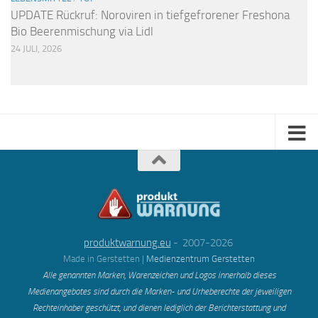
UPDATE Rückruf: Noroviren in tiefgefrorener Freshona
Bio Beerenmischung via Lidl
24 JULI, 2026
produktwarnung.eu
- 2007-2026
Made in Gerstetten |
Medienzentrum Gerstetten
Alle genannten Marken, Warenzeichen und Logos innerhalb dieses
Medienangebotes sind durch die Marken- und Urheberechte der jeweiligen
Rechteinhaber geschützt, und dienen lediglich der Berichterstattung und