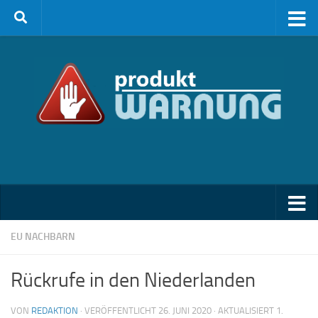
Zum Inhalt springen
EU NACHBARN
Rückrufe in den Niederlanden
VON
REDAKTION
· VERÖFFENTLICHT
26. JUNI 2020
· AKTUALISIERT
1.