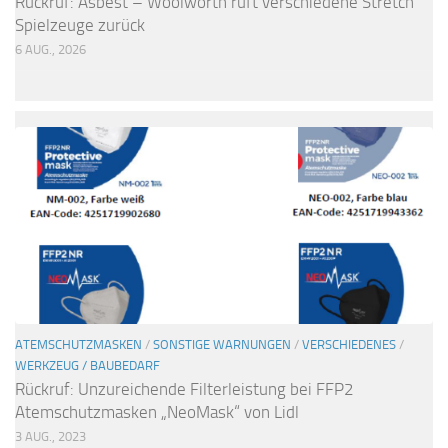
Rückruf: Asbest – Woolworth ruft verschiedene Stretch
Spielzeuge zurück
6 AUG., 2026
ATEMSCHUTZMASKEN
/
SONSTIGE WARNUNGEN
/
VERSCHIEDENES
/
WERKZEUG / BAUBEDARF
Rückruf: Unzureichende Filterleistung bei FFP2
Atemschutzmasken „NeoMask“ von Lidl
3 AUG., 2023