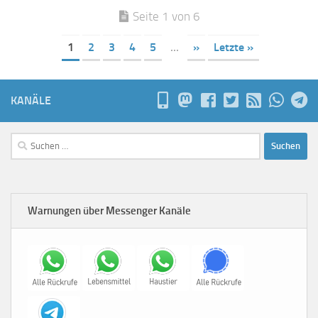
Seite 1 von 6
1
2
3
4
5
...
»
Letzte »
KANÄLE
Suchen
nach:
Warnungen über Messenger Kanäle