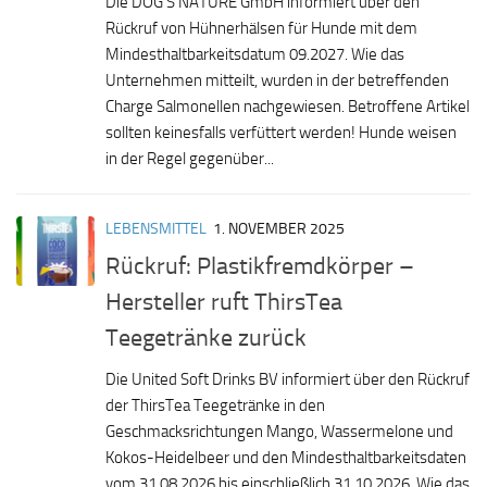
Die DOG’S NATURE GmbH informiert über den
Rückruf von Hühnerhälsen für Hunde mit dem
Mindesthaltbarkeitsdatum 09.2027. Wie das
Unternehmen mitteilt, wurden in der betreffenden
Charge Salmonellen nachgewiesen. Betroffene Artikel
sollten keinesfalls verfüttert werden! Hunde weisen
in der Regel gegenüber...
LEBENSMITTEL
1. NOVEMBER 2025
Rückruf: Plastikfremdkörper –
Hersteller ruft ThirsTea
Teegetränke zurück
Die United Soft Drinks BV informiert über den Rückruf
der ThirsTea Teegetränke in den
Geschmacksrichtungen Mango, Wassermelone und
Kokos-Heidelbeer und den Mindesthaltbarkeitsdaten
vom 31.08.2026 bis einschließlich 31.10.2026. Wie das