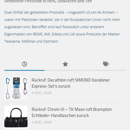
Verbotene Pestizide in Reis, Gewürzen und Tee
Zwei Drittel der getesteten Produkte – insgesamt 43 von 64 Artikeln –
waren mit Pestiziden belastet, die in der Europäischen Union nicht mehr
zugelassen sind. Betroffen sind laut foodwatch unter anderem
Eigenmarken von REWE, Aldi, Edeka und Lidl sowie Produkte der Marken
Teekanne, Meßmer und Ostmann.
Rückruf: Decathlon ruft SIMOND Karabiner
Express-Set’s zurück
5 AUG., 2026
Rückruf: Chrom VI – TK Maxx ruft Brampton
Echtleder-Handtaschen zurück
4 AUG., 2026