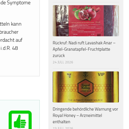
hende Symptome
tteln kann
rbraucher
erdacht auf
Rückruf: Nadi ruft Lavashak Anar –
i.d.R. 48
Apfel-Granatapfel-Fruchtplatte
zurück
24 JULI, 2026
Dringende behördliche Warnung vor
Royal Honey – Arzneimittel
enthalten
23 JULI, 2026