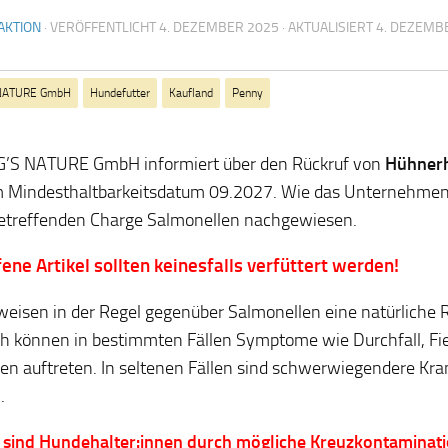
AKTION
· VERÖFFENTLICHT
4. DEZEMBER 2025
· AKTUALISIERT
4. DEZEMB
NATURE GmbH
Hundefutter
Kaufland
Penny
G’S NATURE GmbH informiert über den Rückruf von
Hühnerh
 Mindesthaltbarkeitsdatum 09.2027. Wie das Unternehmen 
betreffenden Charge Salmonellen nachgewiesen.
ene Artikel sollten keinesfalls verfüttert werden!
eisen in der Regel gegenüber Salmonellen eine natürliche R
 können in bestimmten Fällen Symptome wie Durchfall, Fie
en auftreten. In seltenen Fällen sind schwerwiegendere Kra
h.
 sind Hundehalter:innen durch mögliche Kreuzkontaminat