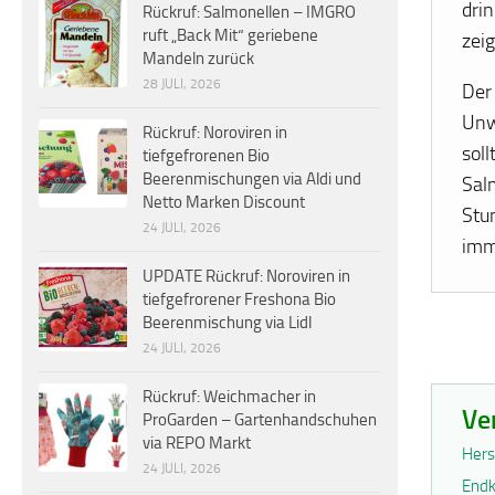
dri
Rückruf: Salmonellen – IMGRO
ruft „Back Mit“ geriebene
zeig
Mandeln zurück
28 JULI, 2026
Der
Unw
Rückruf: Noroviren in
soll
tiefgefrorenen Bio
Beerenmischungen via Aldi und
Salm
Netto Marken Discount
Stu
24 JULI, 2026
imm
UPDATE Rückruf: Noroviren in
tiefgefrorener Freshona Bio
Beerenmischung via Lidl
24 JULI, 2026
Rückruf: Weichmacher in
Ve
ProGarden – Gartenhandschuhen
via REPO Markt
Hers
24 JULI, 2026
Endk