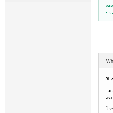
vers
Endv
Wh
All
Für
wer
Übe