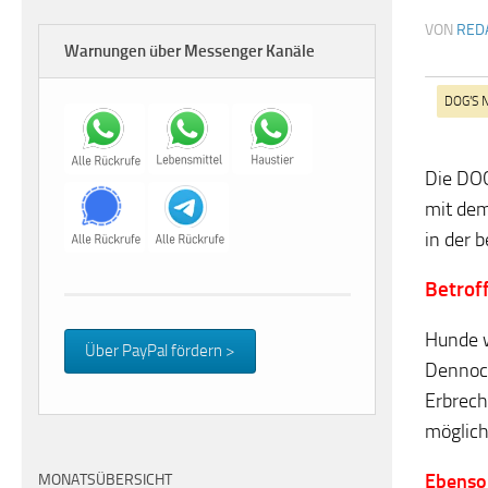
VON
RED
Warnungen über Messenger Kanäle
DOG’S 
Die DO
mit dem
in der 
Betroff
Hunde w
Über PayPal fördern >
Dennoch
Erbrech
möglic
Ebenso
MONATSÜBERSICHT