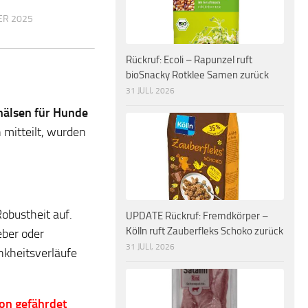
ER 2025
Rückruf: Ecoli – Rapunzel ruft
bioSnacky Rotklee Samen zurück
31 JULI, 2026
älsen für Hunde
mitteilt, wurden
obustheit auf.
UPDATE Rückruf: Fremdkörper –
Kölln ruft Zauberfleks Schoko zurück
ber oder
31 JULI, 2026
nkheitsverläufe
ion gefährdet