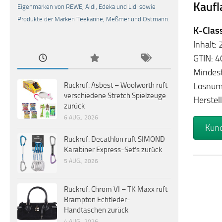
Kaufl
Eigenmarken von REWE, Aldi, Edeka und Lidl sowie
Produkte der Marken Teekanne, Meßmer und Ostmann.
K-Clas
Inhalt:
GTIN: 
Mindest
Losnum
Rückruf: Asbest – Woolworth ruft
verschiedene Stretch Spielzeuge
Herste
zurück
6 AUG., 2026
Kund
Rückruf: Decathlon ruft SIMOND
Karabiner Express-Set’s zurück
5 AUG., 2026
Rückruf: Chrom VI – TK Maxx ruft
Brampton Echtleder-
Handtaschen zurück
4 AUG., 2026