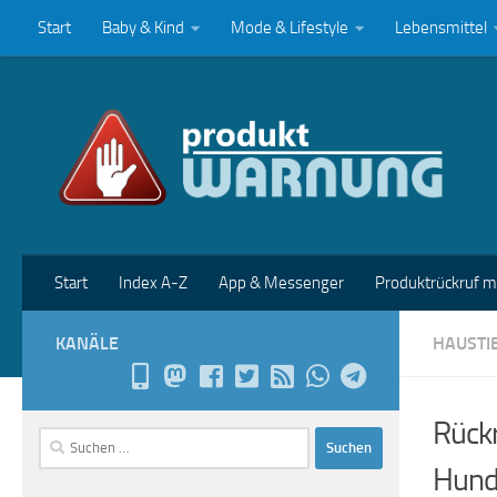
Start
Baby & Kind
Mode & Lifestyle
Lebensmittel
Zum Inhalt springen
Start
Index A-Z
App & Messenger
Produktrückruf 
KANÄLE
HAUSTI
Rück
Suchen
nach:
Hund