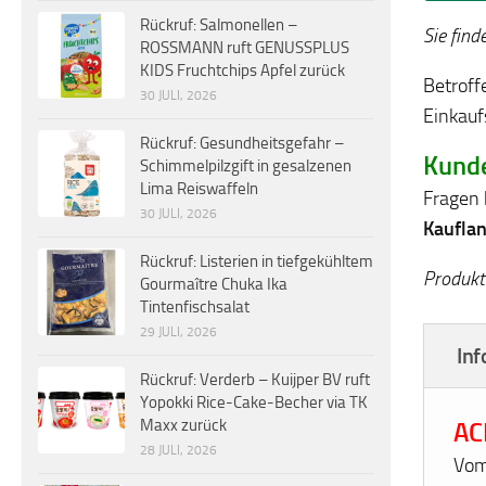
Rückruf: Salmonellen –
Sie find
ROSSMANN ruft GENUSSPLUS
KIDS Fruchtchips Apfel zurück
Betroff
30 JULI, 2026
Einkauf
Rückruf: Gesundheitsgefahr –
Kund
Schimmelpilzgift in gesalzenen
Lima Reiswaffeln
Fragen 
30 JULI, 2026
Kauflan
Rückruf: Listerien in tiefgekühltem
Produkt
Gourmaître Chuka Ika
Tintenfischsalat
29 JULI, 2026
Inf
Rückruf: Verderb – Kuijper BV ruft
Yopokki Rice-Cake-Becher via TK
Maxx zurück
AC
28 JULI, 2026
Vom