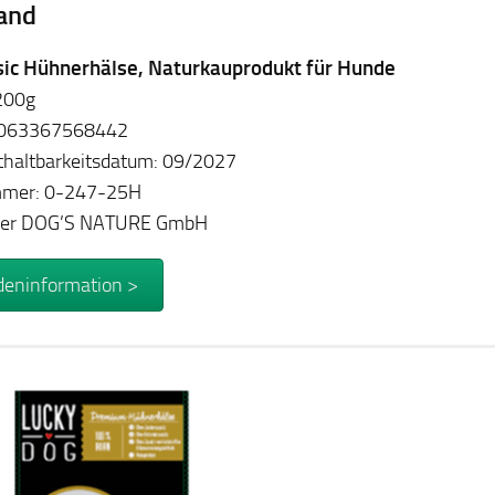
and
sic Hühnerhälse, Naturkauprodukt für Hunde
 200g
4063367568442
haltbarkeitsdatum: 09/2027
mer: 0-247-25H
ller DOG’S NATURE GmbH
eninformation >