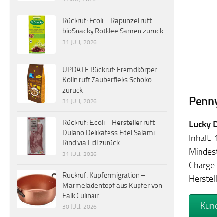
Rückruf: Ecoli – Rapunzel ruft
bioSnacky Rotklee Samen zurück
31 JULI, 2026
UPDATE Rückruf: Fremdkörper –
Kölln ruft Zauberfleks Schoko
zurück
Penn
31 JULI, 2026
Rückruf: E.coli – Hersteller ruft
Lucky 
Dulano Delikatess Edel Salami
Inhalt:
Rind via Lidl zurück
Mindest
31 JULI, 2026
Charge
Rückruf: Kupfermigration –
Herste
Marmeladentopf aus Kupfer von
Falk Culinair
Kund
30 JULI, 2026