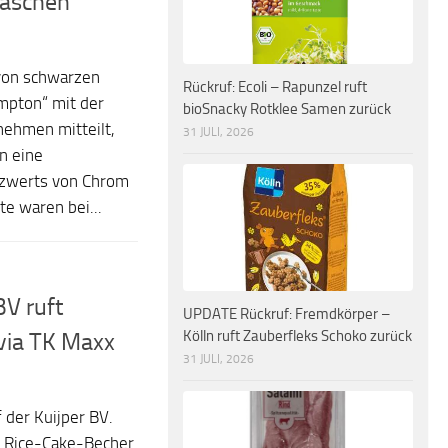
taschen
 von schwarzen
Rückruf: Ecoli – Rapunzel ruft
mpton“ mit der
bioSnacky Rotklee Samen zurück
ehmen mitteilt,
31 JULI, 2026
n eine
nzwerts von Chrom
te waren bei...
BV ruft
UPDATE Rückruf: Fremdkörper –
Kölln ruft Zauberfleks Schoko zurück
via TK Maxx
31 JULI, 2026
 der Kuijper BV.
“ Rice-Cake-Becher