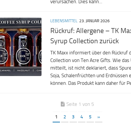
verursachen. Dies kann...
LEBENSMITTEL
23. JANUAR 2026
Rückruf: Allergene – TK Max
Syrup Collection zurück
TK Maxx informiert über den Rückruf 
Collection von Ten Acre Gifts. Wie d
mitteilt, ist nicht deklariert, dass Spu
Soja, Schalenfrüchten und Erdnüssen e
können. Das Produkt kann daher für Pe
Seite 1 von 5
1
2
3
4
5
»