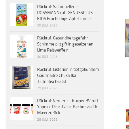
Rückruf: Salmonellen –
ROSSMANN ruft GENUSSPLUS
KIDS Fruchtchips Apfel zurück
30 JULI, 2026
Rückruf: Gesundheitsgefahr –
Schimmelpilzgift in gesalzenen
Lima Reiswaffeln
30 JULI, 2026
Rückruf: Listerien in tiefgekühltem
Gourmaître Chuka Ika
Tintenfischsalat
29 JULI, 2026
Rückruf: Verderb – Kuijper BV ruft
Yopokki Rice-Cake-Becher via TK
Maxx zurück
28 JULI, 2026