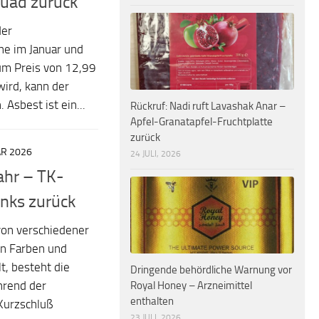
quad zurück
der
he im Januar und
um Preis von 12,99
wird, kann der
Asbest ist ein...
Rückruf: Nadi ruft Lavashak Anar –
Apfel-Granatapfel-Fruchtplatte
zurück
AR 2026
24 JULI, 2026
ahr – TK-
nks zurück
von verschiedener
en Farben und
t, besteht die
Dringende behördliche Warnung vor
hrend der
Royal Honey – Arzneimittel
enthalten
Kurzschluß
23 JULI, 2026