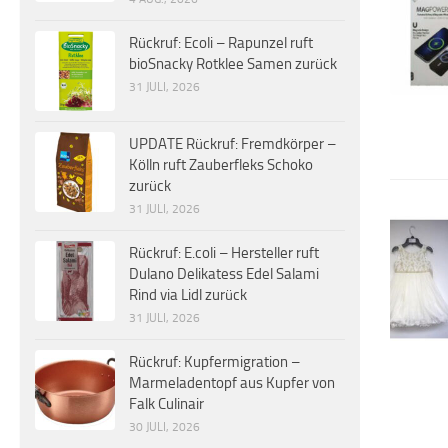
Rückruf: Ecoli – Rapunzel ruft
bioSnacky Rotklee Samen zurück
31 JULI, 2026
UPDATE Rückruf: Fremdkörper –
Kölln ruft Zauberfleks Schoko
zurück
31 JULI, 2026
Rückruf: E.coli – Hersteller ruft
Dulano Delikatess Edel Salami
Rind via Lidl zurück
31 JULI, 2026
Rückruf: Kupfermigration –
Marmeladentopf aus Kupfer von
Falk Culinair
30 JULI, 2026