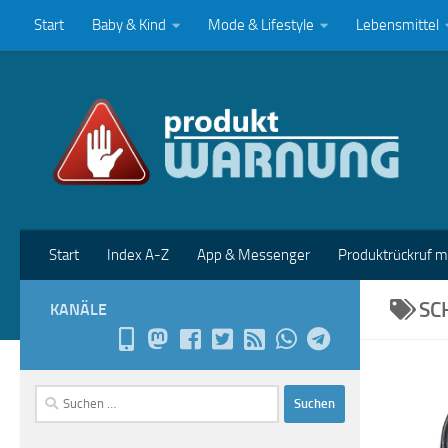
Start
Baby & Kind
Mode & Lifestyle
Lebensmittel
Zum Inhalt springen
Start
Index A-Z
App & Messenger
Produktrückruf 
SC
KANÄLE
Suchen
nach: