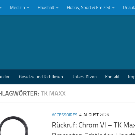
Medizin
Haushalt
Hobby, Sport & Freizeit
Urlau
melden
Gesetze und Richtlinien
Unterstützen
Kontakt
Im
HLAGWÖRTER:
TK MAXX
ACCESSOIRES
4. AUGUST 2026
Rückruf: Chrom VI – TK Max