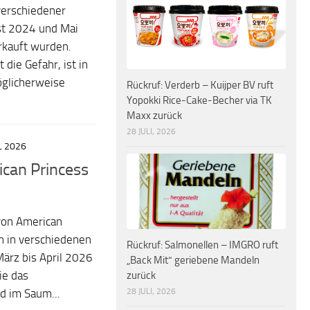
verschiedener
st 2024 und Mai
rkauft wurden.
die Gefahr, ist in
öglicherweise
Rückruf: Verderb – Kuijper BV ruft
Yopokki Rice-Cake-Becher via TK
Maxx zurück
28 JULI, 2026
L 2026
ican Princess
von American
n in verschiedenen
Rückruf: Salmonellen – IMGRO ruft
ärz bis April 2026
„Back Mit“ geriebene Mandeln
zurück
ie das
28 JULI, 2026
d im Saum...