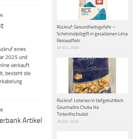
26
ut
Rückruf: Gesundheitsgefahr –
Schimmelpilzgift in gesalzenen Lima
Reiswaffeln
30 JULI, 2026
ückruf eines
uar 2025 und
line verkauft
, besteht die
erkabelung
Rückruf: Listerien in tiefgekühltem
Gourmaître Chuka Ika
26
Tintenfischsalat
rbank Artikel
29 JULI, 2026