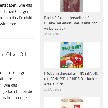
eitsdaten. Wie das
roffenen Chargen
odurch das Produkt
Rückruf: E.coli – Hersteller ruft
Dulano Delikatess Edel Salami Rind
 wird vom
via Lidl zurück
31 JULI, 2026
l Olive Oil
von drei Chargen
Rückruf: Salmonellen – ROSSMANN
mit dem
ruft GENUSSPLUS KIDS Fruchtchips
Apfel zurück
7. Wie das
30 JULI, 2026
n, jedoch fehlen die
 Aufnahmemenge.