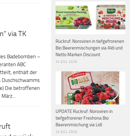
“ via TK
Rückruf: Noroviren in tiefgefrorenen
Bio Beerenmischungen via Aldi und
Netto Marken Discount
 des Badebomben –
24 JULI, 2026
eranten ABC
eilt, enthält der
es Duschschwamms
e) Die betroffenen
März...
UPDATE Rückruf: Noroviren in
tiefgefrorener Freshona Bio
Beerenmischung via Lidl
ruft
24 JULI, 2026