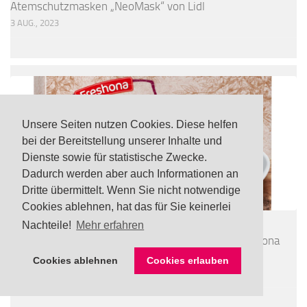
Atemschutzmasken „NeoMask“ von Lidl
3 AUG., 2023
Unsere Seiten nutzen Cookies. Diese helfen
bei der Bereitstellung unserer Inhalte und
Dienste sowie für statistische Zwecke.
Dadurch werden aber auch Informationen an
Dritte übermittelt. Wenn Sie nicht notwendige
Cookies ablehnen, hat das für Sie keinerlei
Nachteile!
Mehr erfahren
LEBENSMITTEL
/
TOP
UPDATE Rückruf: Noroviren in tiefgefrorener Freshona
Bio Beerenmischung via Lidl
Cookies ablehnen
Cookies erlauben
24 JULI, 2026