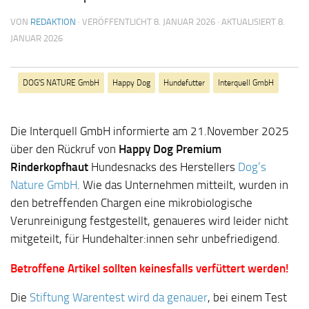
VON
REDAKTION
· VERÖFFENTLICHT
8. JANUAR 2026
· AKTUALISIERT
8.
JANUAR 2026
DOG’S NATURE GmbH
Happy Dog
Hundefutter
Interquell GmbH
Die Interquell GmbH informierte am 21.November 2025
über den Rückruf von
Happy Dog Premium
Rinderkopfhaut
Hundesnacks des Herstellers
Dog’s
Nature GmbH
. Wie das Unternehmen mitteilt, wurden in
den betreffenden Chargen eine mikrobiologische
Verunreinigung festgestellt, genaueres wird leider nicht
mitgeteilt, für Hundehalter:innen sehr unbefriedigend.
Betroffene Artikel sollten keinesfalls verfüttert werden!
Die
Stiftung Warentest wird da genauer
, bei einem Test