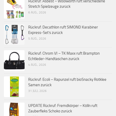
Rückruf: Asbest – Woolworth ruft verschiedene
Stretch Spielzeuge zurück
6 AUG., 2026
Rückruf: Decathlon ruft SIMOND Karabiner
Express-Set’s zurück
5 AUG., 2026
Rückruf: Chrom VI – TK Maxx ruft Brampton
Echtleder-Handtaschen zurück
4 AUG., 2026
Rückruf: Ecoli – Rapunzel ruft bioSnacky Rotklee
Samen zurück
31 JULI, 2026
UPDATE Rückruf: Fremdkörper – Kölln ruft
Zauberfleks Schoko zurück