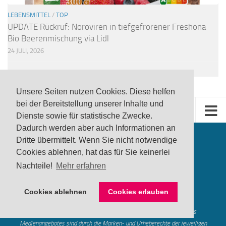
LEBENSMITTEL
/
TOP
UPDATE Rückruf: Noroviren in tiefgefrorener Freshona
Bio Beerenmischung via Lidl
24 JULI, 2026
Unsere Seiten nutzen Cookies. Diese helfen
bei der Bereitstellung unserer Inhalte und
Dienste sowie für statistische Zwecke.
Dadurch werden aber auch Informationen an
Dritte übermittelt. Wenn Sie nicht notwendige
Cookies ablehnen, hat das für Sie keinerlei
Nachteile!
Mehr erfahren
produktwarnung.eu
- 2007-2026
Cookies ablehnen
Cookies erlauben
Made in Gerstetten |
Medienzentrum Gerstetten
Alle genannten Marken, Warenzeichen und Logos innerhalb dieses
Medienangebotes sind durch die Marken- und Urheberechte der jeweiligen