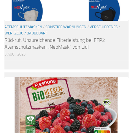
ATEMSCHUTZMASKEN
/
SONSTIGE WARNUNGEN
/
VERSCHIEDENES
/
WERKZEUG / BAUBEDARF
Rückruf: Unzureichende Filterleistung bei FFP2
Atemschutzmasken „NeoMask“ von Lidl
3 AUG., 2023