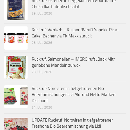
Rückruf: Listerien in tiefgekühltem Gourmaître
Chuka Ika Tintenfischsalat
29 JULI, 2026
Rückruf: Verderb – Kuijper BV ruft Yopokki Rice-
Cake-Becher via TK Maxx zurück
28 JULI, 2026
Rückruf: Salmonellen – IMGRO ruft „Back Mit“
geriebene Mandeln zurück
28 JULI, 2026
Rückruf: Noroviren in tiefgefrorenen Bio
Beerenmischungen via Aldi und Netto Marken
Discount
24 JULI, 2026
UPDATE Rückruf: Noroviren in tiefgefrorener
Freshona Bio Beerenmischung via Lidl