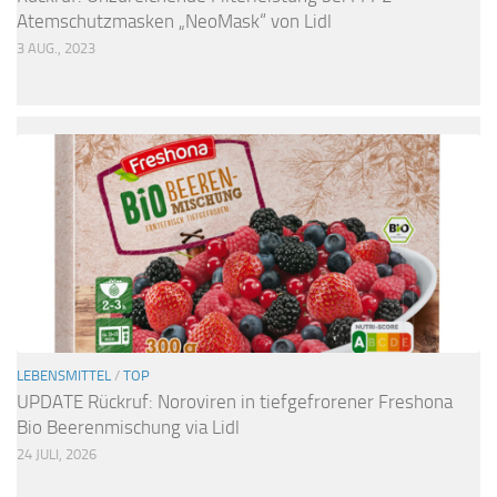
Atemschutzmasken „NeoMask“ von Lidl
3 AUG., 2023
LEBENSMITTEL
/
TOP
UPDATE Rückruf: Noroviren in tiefgefrorener Freshona
Bio Beerenmischung via Lidl
24 JULI, 2026