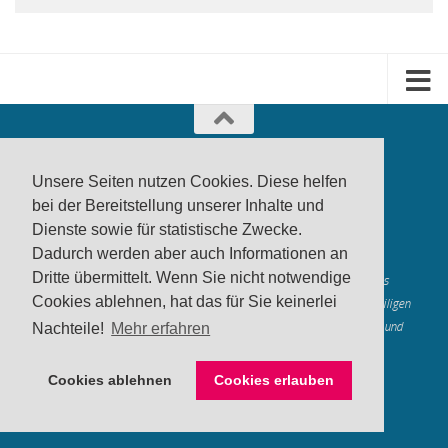
Unsere Seiten nutzen Cookies. Diese helfen
bei der Bereitstellung unserer Inhalte und
Dienste sowie für statistische Zwecke.
produktwarnung.eu
- 2007-2026
Dadurch werden aber auch Informationen an
Made in Gerstetten |
Medienzentrum Gerstetten
Dritte übermittelt. Wenn Sie nicht notwendige
Alle genannten Marken, Warenzeichen und Logos innerhalb dieses
Cookies ablehnen, hat das für Sie keinerlei
Medienangebotes sind durch die Marken- und Urheberechte der jeweiligen
Rechteinhaber geschützt, und dienen lediglich der Berichterstattung und
Nachteile!
Mehr erfahren
Verdeutlichung der hier veröffentlichten Inh
alte
Mastodon
Cookies ablehnen
Cookies erlauben