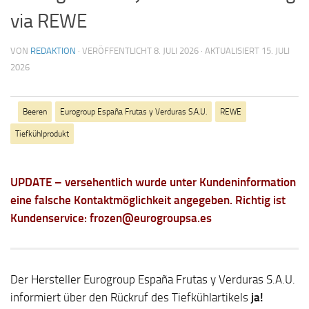
via REWE
VON
REDAKTION
· VERÖFFENTLICHT
8. JULI 2026
· AKTUALISIERT
15. JULI
2026
Beeren
Eurogroup España Frutas y Verduras S.A.U.
REWE
Tiefkühlprodukt
UPDATE – versehentlich wurde unter Kundeninformation
eine falsche Kontaktmöglichkeit angegeben. Richtig ist
Kundenservice: frozen@eurogroupsa.es
Der Hersteller Eurogroup España Frutas y Verduras S.A.U.
informiert über den Rückruf des Tiefkühlartikels
ja!