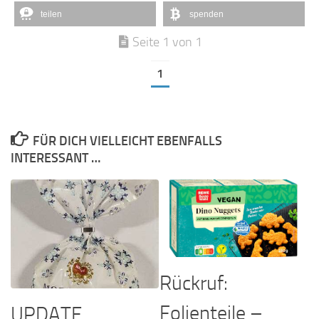
teilen
spenden
Seite 1 von 1
1
FÜR DICH VIELLEICHT EBENFALLS
INTERESSANT …
Rückruf:
Folienteile –
UPDATE