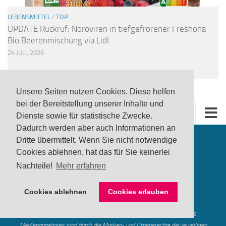
LEBENSMITTEL
/
TOP
UPDATE Rückruf: Noroviren in tiefgefrorener Freshona
Bio Beerenmischung via Lidl
24 JULI, 2026
Unsere Seiten nutzen Cookies. Diese helfen
bei der Bereitstellung unserer Inhalte und
Dienste sowie für statistische Zwecke.
Dadurch werden aber auch Informationen an
Dritte übermittelt. Wenn Sie nicht notwendige
Cookies ablehnen, hat das für Sie keinerlei
Nachteile!
Mehr erfahren
produktwarnung.eu
- 2007-2026
Cookies ablehnen
Cookies erlauben
Made in Gerstetten |
Medienzentrum Gerstetten
Alle genannten Marken, Warenzeichen und Logos innerhalb dieses
Medienangebotes sind durch die Marken- und Urheberechte der jeweiligen