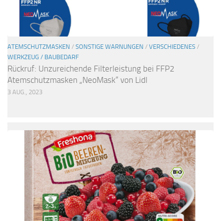
ATEMSCHUTZMASKEN
/
SONSTIGE WARNUNGEN
/
VERSCHIEDENES
/
WERKZEUG / BAUBEDARF
Rückruf: Unzureichende Filterleistung bei FFP2
Atemschutzmasken „NeoMask“ von Lidl
3 AUG., 2023