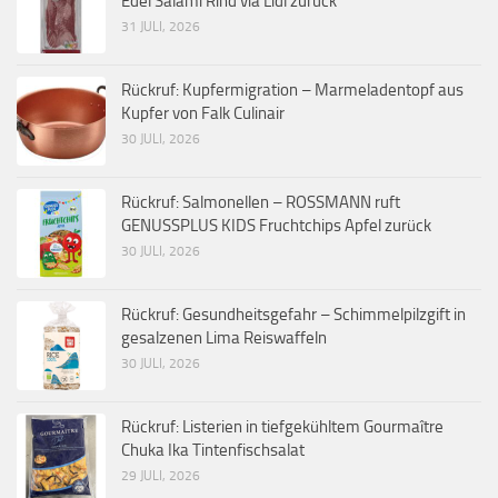
Edel Salami Rind via Lidl zurück
31 JULI, 2026
Rückruf: Kupfermigration – Marmeladentopf aus
Kupfer von Falk Culinair
30 JULI, 2026
Rückruf: Salmonellen – ROSSMANN ruft
GENUSSPLUS KIDS Fruchtchips Apfel zurück
30 JULI, 2026
Rückruf: Gesundheitsgefahr – Schimmelpilzgift in
gesalzenen Lima Reiswaffeln
30 JULI, 2026
Rückruf: Listerien in tiefgekühltem Gourmaître
Chuka Ika Tintenfischsalat
29 JULI, 2026