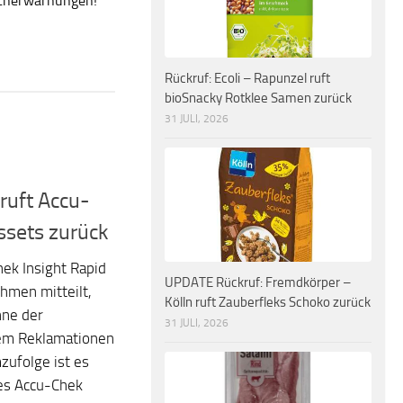
ucherwarnungen!
Rückruf: Ecoli – Rapunzel ruft
bioSnacky Rotklee Samen zurück
31 JULI, 2026
ruft Accu-
ssets zurück
hek Insight Rapid
UPDATE Rückruf: Fremdkörper –
hmen mitteilt,
Kölln ruft Zauberfleks Schoko zurück
nne der
31 JULI, 2026
dem Reklamationen
ufolge ist es
es Accu-Chek