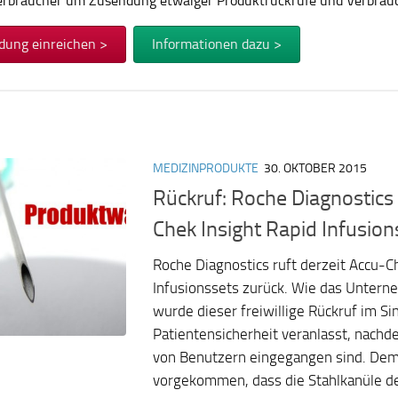
Verbraucher um Zusendung etwaiger Produktrückrufe und Verbra
dung einreichen >
Informationen dazu >
MEDIZINPRODUKTE
30. OKTOBER 2015
Rückruf: Roche Diagnostics 
Chek Insight Rapid Infusion
Roche Diagnostics ruft derzeit Accu-C
Infusionssets zurück. Wie das Unterne
wurde dieser freiwillige Rückruf im Si
Patientensicherheit veranlasst, nach
von Benutzern eingegangen sind. Demz
vorgekommen, dass die Stahlkanüle d