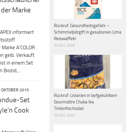
n der Marke
Rückruf: Gesundheitsgefahr –
APEX informiert
Schimmelpilzgift in gesalzenen Lima
Reiswaffeln
tsstoff
30 JULI, 2026
r Marke A’COLOR .
on gelb. Verkauft
ist in einem Set
 Biozid,...
. OKTOBER 2015
Rückruf: Listerien in tiefgekühltem
Fondue-Set
Gourmaître Chuka Ika
Tintenfischsalat
yle’n Cook
29 JULI, 2026