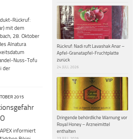
dukt-Rückruf:
ar) mit dem
bach, 28. Oktober
es Alnatura
Rückruf: Nadi ruft Lavashak Anar –
rkeitsdatum
Apfel-Granatapfel-Fruchtplatte
zurück
Mandel-Nuss-Tofu
24 JULI, 2026
i der
KTOBER 2015
ionsgefahr
CO
Dringende behördliche Warnung vor
Royal Honey – Arzneimittel
APEX informiert
enthalten
Mädchen Bikini
23 JULI, 2026