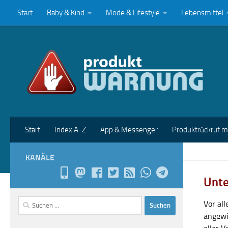
Start
Baby & Kind
Mode & Lifestyle
Lebensmittel
Zum Inhalt springen
Start
Index A-Z
App & Messenger
Produktrückruf 
KANÄLE
Unte
Suchen
Vor al
nach:
angewi