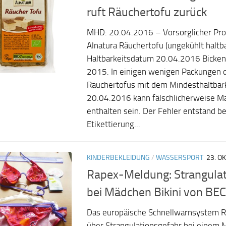
ruft Räuchertofu zurück
MHD: 20.04.2016 – Vorsorglicher Pro
Alnatura Räuchertofu (ungekühlt haltb
Haltbarkeitsdatum 20.04.2016 Bicken
2015. In einigen wenigen Packungen d
Räucher­tofus mit dem Mindesthaltba
20.04.2016 kann fälschlicher­weise 
enthalten sein. Der Fehler entstand be
Etikettierung...
KINDERBEKLEIDUNG
/
WASSERSPORT
23. O
Rapex-Meldung: Strangulat
bei Mädchen Bikini von BE
Das europäische Schnellwarnsystem R
über Strangulationsgefahr bei einem 