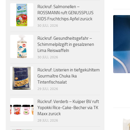
Rückruf: Salmonellen –
ROSSMANN ruft GENUSSPLUS
KIDS Fruchtchips Apfel zurück
30 JULI, 2026
Rückruf: Gesundheitsgefahr –
Schimmelpilzgift in gesalzenen
Lima Reiswaffeln
30 JULI, 2026
Rückruf: Listerien in tiefgekühltem
Gourmaître Chuka Ika
Tintenfischsalat
29 JULI, 2026
Rückruf: Verderb – Kuijper BV ruft
Yopokki Rice-Cake-Becher via TK
Maxx zurück
28 JULI, 2026