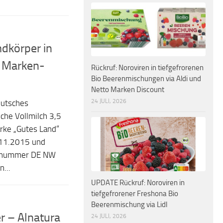
dkörper in
o Marken-
Rückruf: Noroviren in tiefgefrorenen
Bio Beerenmischungen via Aldi und
Netto Marken Discount
24 JULI, 2026
eutsches
che Vollmilch 3,5
rke „Gutes Land“
.11.2015 und
llnummer DE NW
...
UPDATE Rückruf: Noroviren in
tiefgefrorener Freshona Bio
Beerenmischung via Lidl
er – Alnatura
24 JULI, 2026