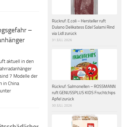
Rückruf: E.coli – Hersteller ruft
Dulano Delikatess Edel Salami Rind
ngsgefahr –
via Lidl zurück
danhänger
31 JULI, 2026
t aktuell in den
Fahrradanhänger
sind 7 Modelle der
n in China
Rückruf: Salmonellen – ROSSMANN
 unter
ruft GENUSSPLUS KIDS Fruchtchips
Apfel zurück
30 JULI, 2026
tsschädlicher