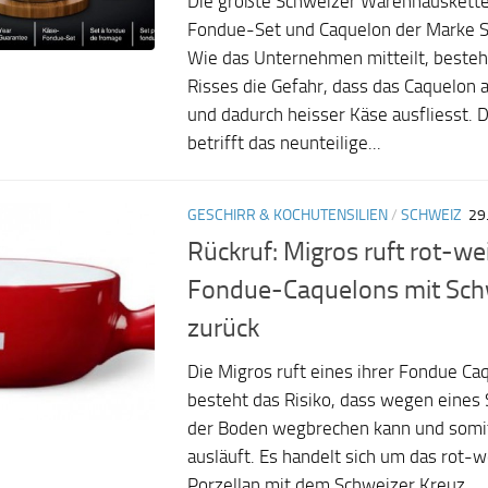
Die größte Schweizer Warenhauskette
Fondue-Set und Caquelon der Marke St
Wie das Unternehmen mitteilt, besteh
Risses die Gefahr, dass das Caquelon 
und dadurch heisser Käse ausfliesst. 
betrifft das neunteilige...
GESCHIRR & KOCHUTENSILIEN
/
SCHWEIZ
29
Rückruf: Migros ruft rot-we
Fondue-Caquelons mit Sch
zurück
Die Migros ruft eines ihrer Fondue Ca
besteht das Risiko, dass wegen eines
der Boden wegbrechen kann und somit
ausläuft. Es handelt sich um das rot-
Porzellan mit dem Schweizer Kreuz...