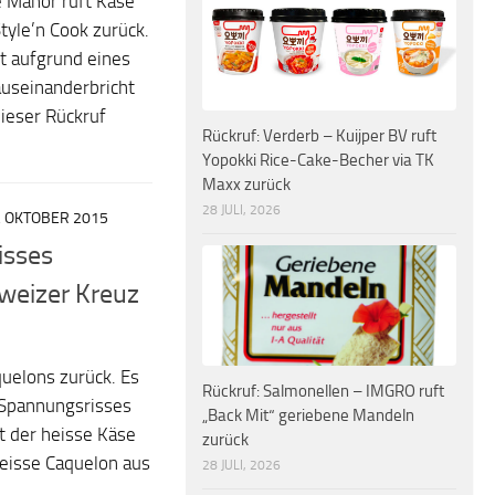
 Manor ruft Käse
yle’n Cook zurück.
t aufgrund eines
auseinanderbricht
Dieser Rückruf
Rückruf: Verderb – Kuijper BV ruft
Yopokki Rice-Cake-Becher via TK
Maxx zurück
28 JULI, 2026
. OKTOBER 2015
isses
weizer Kreuz
quelons zurück. Es
Rückruf: Salmonellen – IMGRO ruft
 Spannungsrisses
„Back Mit“ geriebene Mandeln
 der heisse Käse
zurück
weisse Caquelon aus
28 JULI, 2026