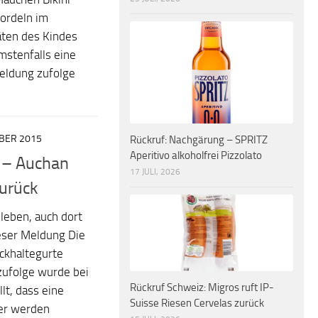
ordeln im
äten des Kindes
stenfalls eine
Meldung zufolge
OBER 2015
Rückruf: Nachgärung – SPRITZ
Aperitivo alkoholfrei Pizzolato
r – Auchan
17 JULI, 2026
urück
leben, auch dort
eser Meldung Die
ckhaltegurte
ufolge wurde bei
Rückruf Schweiz: Migros ruft IP-
lt, dass eine
Suisse Riesen Cervelas zurück
her werden