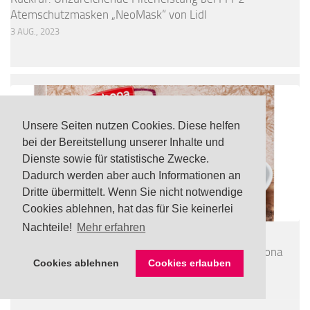
Atemschutzmasken „NeoMask“ von Lidl
3 AUG., 2023
Unsere Seiten nutzen Cookies. Diese helfen
bei der Bereitstellung unserer Inhalte und
Dienste sowie für statistische Zwecke.
Dadurch werden aber auch Informationen an
Dritte übermittelt. Wenn Sie nicht notwendige
Cookies ablehnen, hat das für Sie keinerlei
Nachteile!
Mehr erfahren
LEBENSMITTEL
/
TOP
UPDATE Rückruf: Noroviren in tiefgefrorener Freshona
Cookies ablehnen
Cookies erlauben
Bio Beerenmischung via Lidl
24 JULI, 2026