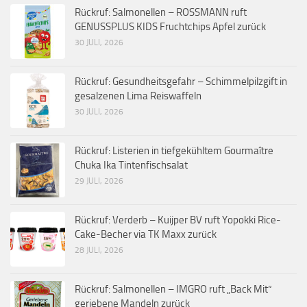
Rückruf: Salmonellen – ROSSMANN ruft
GENUSSPLUS KIDS Fruchtchips Apfel zurück
30 JULI, 2026
Rückruf: Gesundheitsgefahr – Schimmelpilzgift in
gesalzenen Lima Reiswaffeln
30 JULI, 2026
Rückruf: Listerien in tiefgekühltem Gourmaître
Chuka Ika Tintenfischsalat
29 JULI, 2026
Rückruf: Verderb – Kuijper BV ruft Yopokki Rice-
Cake-Becher via TK Maxx zurück
28 JULI, 2026
Rückruf: Salmonellen – IMGRO ruft „Back Mit“
geriebene Mandeln zurück