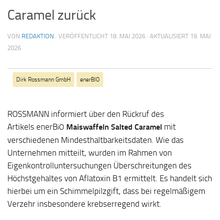
Caramel zurück
VON
REDAKTION
· VERÖFFENTLICHT
18. MAI 2026
· AKTUALISIERT
19. MAI
2026
Dirk Rossmann GmbH
enerBIO
ROSSMANN informiert über den Rückruf des
Artikels
enerB
mit
iO
Maiswaffeln Salted Caramel
verschiedenen Mindesthaltbarkeitsdaten. Wie das
Unternehmen mitteilt, wurden im Rahmen von
Eigenkontrolluntersuchungen Überschreitungen des
Höchstgehaltes von Aflatoxin B1 ermittelt. Es handelt sich
hierbei um ein Schimmelpilzgift, dass bei regelmäßigem
Verzehr insbesondere krebserregend wirkt.