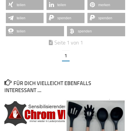
teilen
teilen
merken
teilen
spenden
spenden
teilen
spenden
Seite 1 von 1
1
FÜR DICH VIELLEICHT EBENFALLS
INTERESSANT …