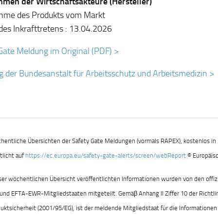
en der Wirtschaftsakteure (Hersteller)
hme des Produkts vom Markt
es Inkrafttretens : 13.04.2026
Gate Meldung im Original (PDF) >
 der Bundesanstalt für Arbeitsschutz und Arbeitsmedizin >
hentliche Übersichten der Safety Gate Meldungen (vormals RAPEX), kostenlos in 
tlicht auf
https://ec.europa.eu/safety-gate-alerts/screen/webReport
© Europäisc
eser wöchentlichen Übersicht veröffentlichten Informationen wurden von den offiz
und EFTA-EWR-Mitgliedstaaten mitgeteilt. Gemäβ Anhang II Ziffer 10 der Richtli
uktsicherheit (2001/95/EG), ist der meldende Mitgliedstaat für die Informationen 