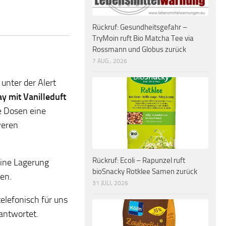
Rückruf: Gesundheitsgefahr –
TryMoin ruft Bio Matcha Tee via
Rossmann und Globus zurück
7 AUG., 2026
 unter der Alert
y mit Vanilleduft
e Dosen eine
weren
Rückruf: Ecoli – Rapunzel ruft
eine Lagerung
bioSnacky Rotklee Samen zurück
en.
31 JULI, 2026
elefonisch für uns
antwortet.