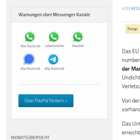
VON
RED
Warnungen über Messenger Kanäle
Filmer
Das EU
number
der Ma
Undicht
Verletz
Von der
Über PayPal fördern >
vorhand
Das Unt
erreich
MONATSÜBERSICHT