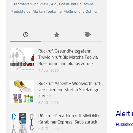
Eigenmarken von REWE, Aldi, Edeka und Lidl sowie
Produkte der Marken Teekanne, Meßmer und Ostmann.
Rückruf: Gesundheitsgefahr –
TryMoin ruft Bio Matcha Tee via
Rossmann und Globus zurück
7 AUG., 2026
Rückruf: Asbest – Woolworth ruft
verschiedene Stretch Spielzeuge
zurück
6 AUG., 2026
Aler
Rückruf: Decathlon ruft SIMOND
Karabiner Express-Set’s zurück
Publishe
5 AUG., 2026