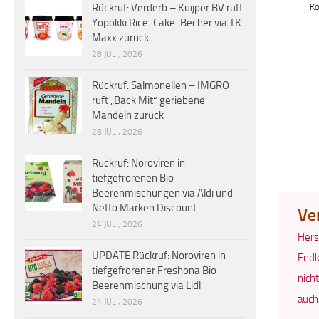
Ko
Rückruf: Verderb – Kuijper BV ruft
Yopokki Rice-Cake-Becher via TK
Maxx zurück
28 JULI, 2026
Rückruf: Salmonellen – IMGRO
ruft „Back Mit“ geriebene
Mandeln zurück
28 JULI, 2026
Rückruf: Noroviren in
tiefgefrorenen Bio
Beerenmischungen via Aldi und
Netto Marken Discount
Ve
24 JULI, 2026
Hers
UPDATE Rückruf: Noroviren in
Endk
tiefgefrorener Freshona Bio
nich
Beerenmischung via Lidl
auch
24 JULI, 2026