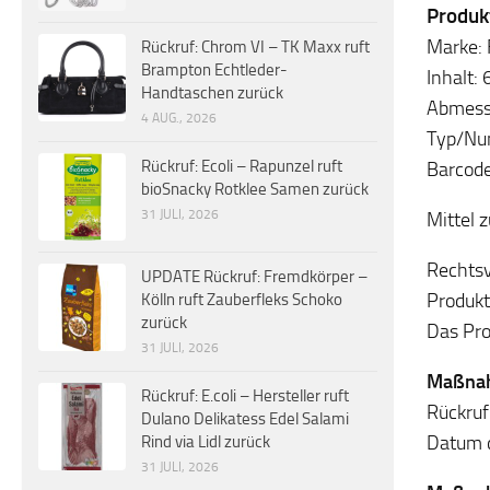
Produkt
Marke: 
Rückruf: Chrom VI – TK Maxx ruft
Brampton Echtleder-
Inhalt:
Handtaschen zurück
Abmess
4 AUG., 2026
Typ/Nu
Rückruf: Ecoli – Rapunzel ruft
Barcod
bioSnacky Rotklee Samen zurück
31 JULI, 2026
Mittel 
Rechtsv
UPDATE Rückruf: Fremdkörper –
Produkt
Kölln ruft Zauberfleks Schoko
zurück
Das Pro
31 JULI, 2026
Maßnahm
Rückruf: E.coli – Hersteller ruft
Rückruf
Dulano Delikatess Edel Salami
Datum d
Rind via Lidl zurück
31 JULI, 2026