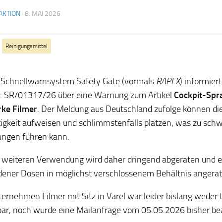
AKTION
·
8. MAI 2026
Reinigungsmittel
 Schnellwarnsystem Safety Gate (vormals
RAPEX
) informiert
: SR/01317/26 über eine Warnung zum Artikel
Cockpit-Spra
rke Filmer
. Der Meldung aus Deutschland zufolge können di
igkeit aufweisen und schlimmstenfalls platzen, was zu sch
ungen führen kann.
 weiteren Verwendung wird daher dringend abgeraten und 
ener Dosen in möglichst verschlossenem Behältnis angerat
ernehmen Filmer mit Sitz in Varel war leider bislang weder t
bar, noch wurde eine Mailanfrage vom 05.05.2026 bisher be