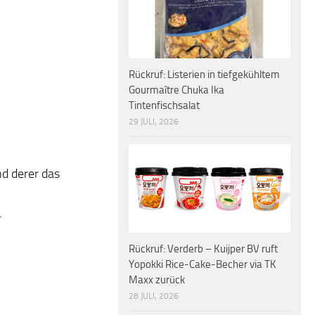
Rückruf: Listerien in tiefgekühltem
Gourmaître Chuka Ika
Tintenfischsalat
29 JULI, 2026
d derer das
.
Rückruf: Verderb – Kuijper BV ruft
Yopokki Rice-Cake-Becher via TK
Maxx zurück
28 JULI, 2026