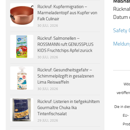
Maßnahm
Rückruf: Kupfermigration –
Rückna
Marmeladentopf aus Kupfer von
Datum d
Falk Culinair
30 JULI, 2026
Safety 
Rückruf: Salmonellen –
Meldung
ROSSMANN ruft GENUSSPLUS
KIDS Fruchtchips Apfel zurück
30 JULI, 2026
Rückruf: Gesundheitsgefahr –
Schimmelpilzgift in gesalzenen
Lima Reiswaffeln
Wöc
30 JULI, 2026
veröffen
Rückruf: Listerien in tiefgekühltem
Die in di
Gourmaître Chuka Ika
Tintenfischsalat
EU- 
29 JULI, 2026
Prod