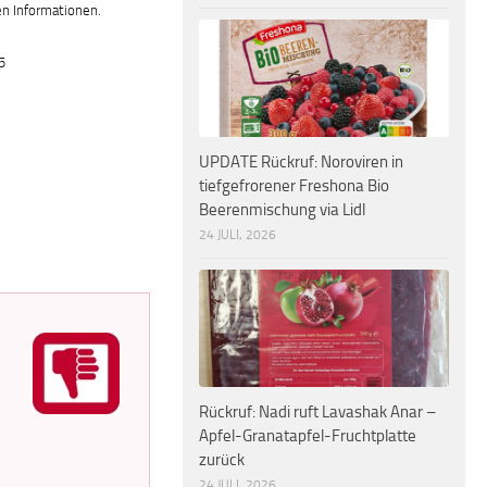
en Informationen.
5
u
UPDATE Rückruf: Noroviren in
tiefgefrorener Freshona Bio
Beerenmischung via Lidl
24 JULI, 2026
Rückruf: Nadi ruft Lavashak Anar –
Apfel-Granatapfel-Fruchtplatte
zurück
24 JULI, 2026