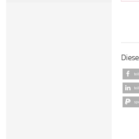
Diese
tei
tei
sp