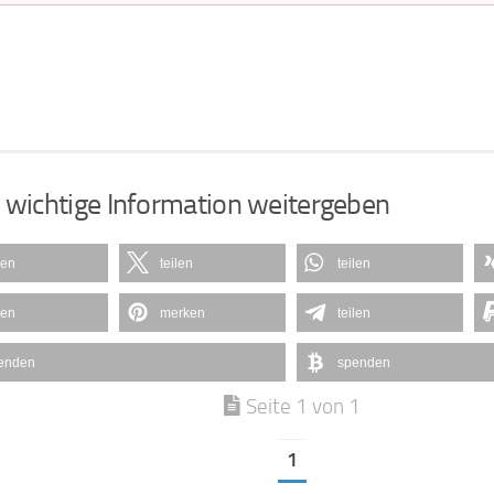
 wichtige Information weitergeben
len
teilen
teilen
len
merken
teilen
enden
spenden
Seite 1 von 1
1