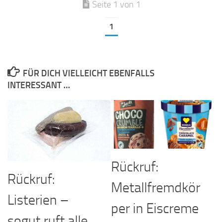
Seite 1 von 1
1
FÜR DICH VIELLEICHT EBENFALLS
INTERESSANT …
Rückruf:
Rückruf:
Metallfremdkör
Listerien –
per in Eiscreme
sogut ruft alle