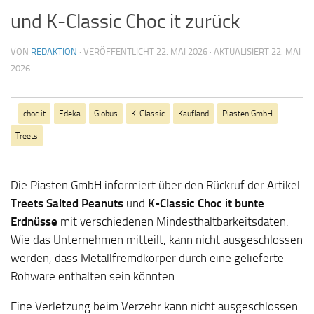
und K-Classic Choc it zurück
VON
REDAKTION
· VERÖFFENTLICHT
22. MAI 2026
· AKTUALISIERT
22. MAI
2026
choc it
Edeka
Globus
K-Classic
Kaufland
Piasten GmbH
Treets
Die Piasten GmbH informiert über den Rückruf der Artikel
Treets Salted Peanuts
und
K-Classic Choc it bunte
Erdnüsse
mit verschiedenen Mindesthaltbarkeitsdaten.
Wie das Unternehmen mitteilt, kann nicht ausgeschlossen
werden, dass Metallfremdkörper durch eine gelieferte
Rohware enthalten sein könnten.
Eine Verletzung beim Verzehr kann nicht ausgeschlossen