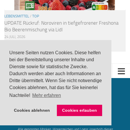
LEBENSMITTEL
/
TOP
UPDATE Rückruf: Noroviren in tiefgefrorener Freshona
Bio Beerenmischung via Lidl
24 JULI, 2026
Unsere Seiten nutzen Cookies. Diese helfen
bei der Bereitstellung unserer Inhalte und
Dienste sowie für statistische Zwecke.
Dadurch werden aber auch Informationen an
Dritte übermittelt. Wenn Sie nicht notwendige
Cookies ablehnen, hat das für Sie keinerlei
Nachteile!
Mehr erfahren
Cookies ablehnen
Cookies erlauben
produktwarnung.eu
- 2007-2026
Made in Gerstetten |
Medienzentrum Gerstetten
Alle genannten Marken, Warenzeichen und Logos innerhalb dieses