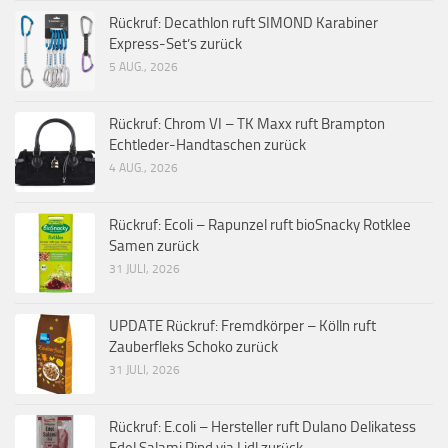
Rückruf: Decathlon ruft SIMOND Karabiner
Express-Set’s zurück
5 AUG., 2026
Rückruf: Chrom VI – TK Maxx ruft Brampton
Echtleder-Handtaschen zurück
4 AUG., 2026
Rückruf: Ecoli – Rapunzel ruft bioSnacky Rotklee
Samen zurück
31 JULI, 2026
UPDATE Rückruf: Fremdkörper – Kölln ruft
Zauberfleks Schoko zurück
31 JULI, 2026
Rückruf: E.coli – Hersteller ruft Dulano Delikatess
Edel Salami Rind via Lidl zurück