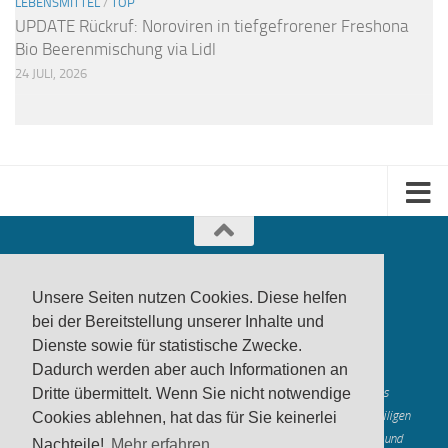
LEBENSMITTEL
/
TOP
UPDATE Rückruf: Noroviren in tiefgefrorener Freshona
Bio Beerenmischung via Lidl
24 JULI, 2026
Unsere Seiten nutzen Cookies. Diese helfen
bei der Bereitstellung unserer Inhalte und
Dienste sowie für statistische Zwecke.
produktwarnung.eu
- 2007-2026
Dadurch werden aber auch Informationen an
Made in Gerstetten |
Medienzentrum Gerstetten
Alle genannten Marken, Warenzeichen und Logos innerhalb dieses
Dritte übermittelt. Wenn Sie nicht notwendige
Medienangebotes sind durch die Marken- und Urheberechte der jeweiligen
Cookies ablehnen, hat das für Sie keinerlei
Rechteinhaber geschützt, und dienen lediglich der Berichterstattung und
Nachteile!
Mehr erfahren