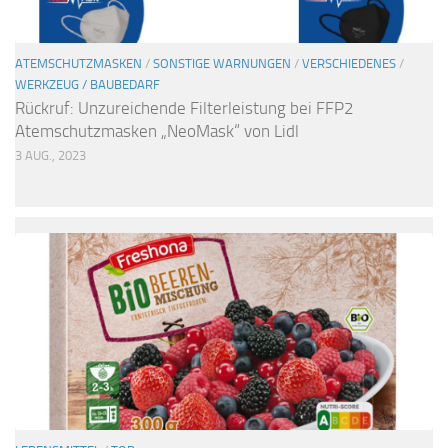
ATEMSCHUTZMASKEN
/
SONSTIGE WARNUNGEN
/
VERSCHIEDENES
/
WERKZEUG / BAUBEDARF
Rückruf: Unzureichende Filterleistung bei FFP2
Atemschutzmasken „NeoMask“ von Lidl
3 AUG., 2023