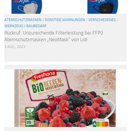
ATEMSCHUTZMASKEN
/
SONSTIGE WARNUNGEN
/
VERSCHIEDENES
/
WERKZEUG / BAUBEDARF
Rückruf: Unzureichende Filterleistung bei FFP2
Atemschutzmasken „NeoMask“ von Lidl
3 AUG., 2023