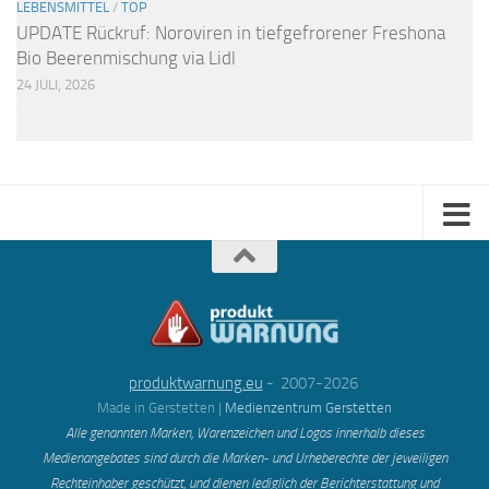
LEBENSMITTEL
/
TOP
UPDATE Rückruf: Noroviren in tiefgefrorener Freshona
Bio Beerenmischung via Lidl
24 JULI, 2026
produktwarnung.eu
- 2007-2026
Made in Gerstetten |
Medienzentrum Gerstetten
Alle genannten Marken, Warenzeichen und Logos innerhalb dieses
Medienangebotes sind durch die Marken- und Urheberechte der jeweiligen
Rechteinhaber geschützt, und dienen lediglich der Berichterstattung und