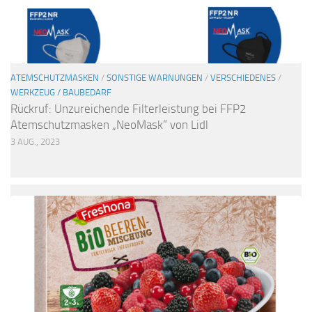
ATEMSCHUTZMASKEN
/
SONSTIGE WARNUNGEN
/
VERSCHIEDENES
/
WERKZEUG / BAUBEDARF
Rückruf: Unzureichende Filterleistung bei FFP2
Atemschutzmasken „NeoMask“ von Lidl
3 AUG., 2023