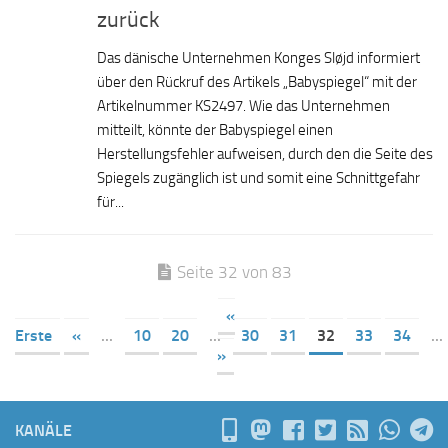
zurück
Das dänische Unternehmen Konges Sløjd informiert
über den Rückruf des Artikels „Babyspiegel“ mit der
Artikelnummer KS2497. Wie das Unternehmen
mitteilt, könnte der Babyspiegel einen
Herstellungsfehler aufweisen, durch den die Seite des
Spiegels zugänglich ist und somit eine Schnittgefahr
für...
Seite 32 von 83
«
Erste
«
...
10
20
...
30
31
32
33
34
...
»
KANÄLE