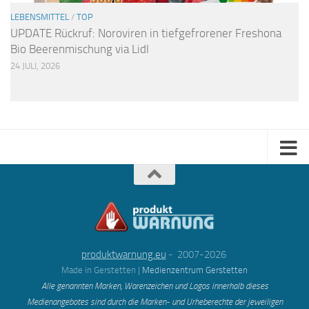
LEBENSMITTEL
/
TOP
UPDATE Rückruf: Noroviren in tiefgefrorener Freshona
Bio Beerenmischung via Lidl
24 JULI, 2026
produktwarnung.eu
- 2007-2026
Made in Gerstetten |
Medienzentrum Gerstetten
Alle genannten Marken, Warenzeichen und Logos innerhalb dieses
Medienangebotes sind durch die Marken- und Urheberechte der jeweiligen