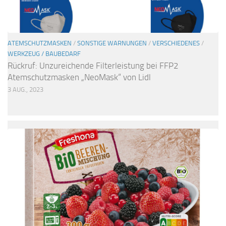
ATEMSCHUTZMASKEN
/
SONSTIGE WARNUNGEN
/
VERSCHIEDENES
/
WERKZEUG / BAUBEDARF
Rückruf: Unzureichende Filterleistung bei FFP2
Atemschutzmasken „NeoMask“ von Lidl
3 AUG., 2023