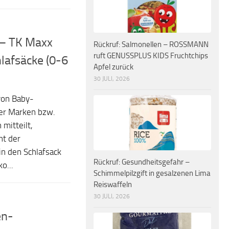
 – TK Maxx
Rückruf: Salmonellen – ROSSMANN
ruft GENUSSPLUS KIDS Fruchtchips
lafsäcke (0-6
Apfel zurück
30 JULI, 2026
von Baby-
ner Marken bzw.
mitteilt,
ht der
in den Schlafsack
Rückruf: Gesundheitsgefahr –
o...
Schimmelpilzgift in gesalzenen Lima
Reiswaffeln
30 JULI, 2026
en-