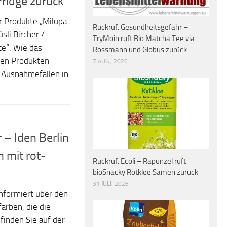
ridge zurück
r Produkte „Milupa
Rückruf: Gesundheitsgefahr –
sli Bircher /
TryMoin ruft Bio Matcha Tee via
te“. Wie das
Rossmann und Globus zurück
gen Produkten
7 AUG., 2026
n Ausnahmefällen in
 – Iden Berlin
 mit rot-
Rückruf: Ecoli – Rapunzel ruft
bioSnacky Rotklee Samen zurück
31 JULI, 2026
informiert über den
arben, die die
inden Sie auf der