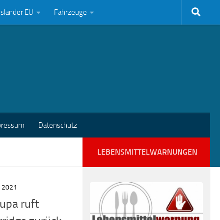
bsländer EU
Fahrzeuge
pressum
Datenschutz
LEBENSMITTELWARNUNGEN
R 2021
upa ruft