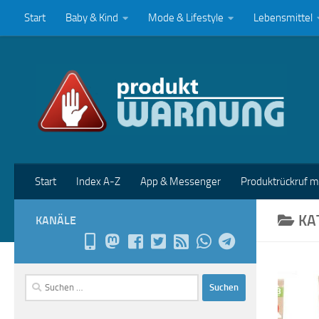
Start
Baby & Kind
Mode & Lifestyle
Lebensmittel
Zum Inhalt springen
Start
Index A-Z
App & Messenger
Produktrückruf 
KA
KANÄLE
Suchen
nach: