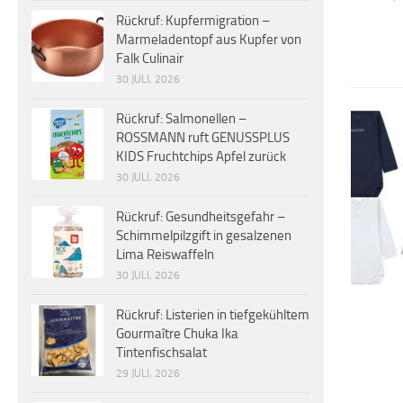
Rückruf: Kupfermigration –
Marmeladentopf aus Kupfer von
Falk Culinair
30 JULI, 2026
Rückruf: Salmonellen –
ROSSMANN ruft GENUSSPLUS
KIDS Fruchtchips Apfel zurück
30 JULI, 2026
Rückruf: Gesundheitsgefahr –
Schimmelpilzgift in gesalzenen
Lima Reiswaffeln
30 JULI, 2026
Rückruf: Listerien in tiefgekühltem
Gourmaître Chuka Ika
Tintenfischsalat
29 JULI, 2026