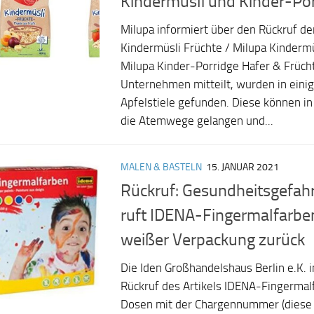
Kindermüsli und Kinder-Por
Milupa informiert über den Rückruf de
Kindermüsli Früchte / Milupa Kindermü
Milupa Kinder-Porridge Hafer & Früch
Unternehmen mitteilt, wurden in eini
Apfelstiele gefunden. Diese können i
die Atemwege gelangen und...
MALEN & BASTELN
15. JANUAR 2021
Rückruf: Gesundheitsgefahr
ruft IDENA-Fingermalfarben
weißer Verpackung zurück
Die Iden Großhandelshaus Berlin e.K. 
Rückruf des Artikels IDENA-Fingermalf
Dosen mit der Chargennummer (diese f