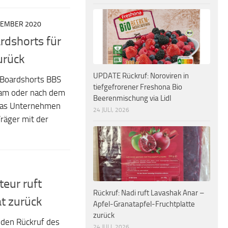
ZEMBER 2020
rdshorts für
urück
UPDATE Rückruf: Noroviren in
r Boardshorts BBS
tiefgefrorener Freshona Bio
 am oder nach dem
Beerenmischung via Lidl
das Unternehmen
24 JULI, 2026
Träger mit der
teur ruft
Rückruf: Nadi ruft Lavashak Anar –
at zurück
Apfel-Granatapfel-Fruchtplatte
zurück
 den Rückruf des
24 JULI, 2026