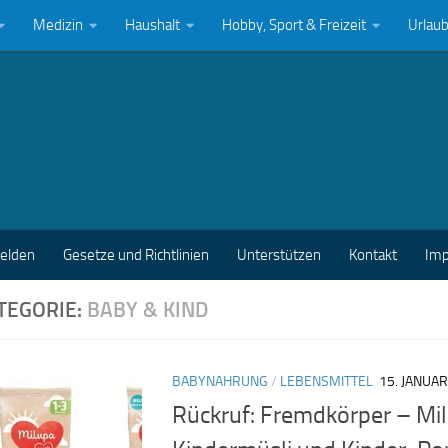
Medizin
Haushalt
Hobby, Sport & Freizeit
Urlau
melden
Gesetze und Richtlinien
Unterstützen
Kontakt
Im
TEGORIE:
BABY & KIND
BABYNAHRUNG
/
LEBENSMITTEL
15. JANUA
Rückruf: Fremdkörper – Mil