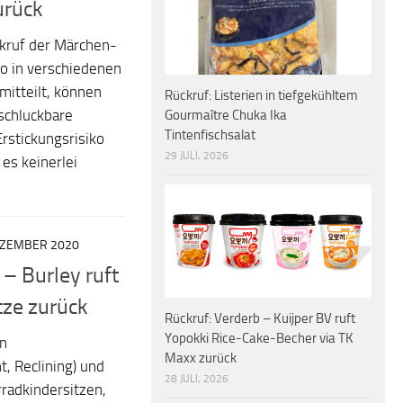
urück
kruf der Märchen-
o in verschiedenen
itteilt, können
Rückruf: Listerien in tiefgekühltem
schluckbare
Gourmaître Chuka Ika
Tintenfischsalat
Erstickungsrisiko
29 JULI, 2026
 es keinerlei
EZEMBER 2020
 – Burley ruft
tze zurück
Rückruf: Verderb – Kuijper BV ruft
Yopokki Rice-Cake-Becher via TK
on
Maxx zurück
 Reclining) und
28 JULI, 2026
radkindersitzen,