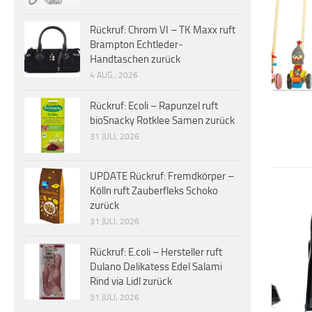
Rückruf: Chrom VI – TK Maxx ruft
Brampton Echtleder-
Handtaschen zurück
4 AUG., 2026
Rückruf: Ecoli – Rapunzel ruft
bioSnacky Rotklee Samen zurück
31 JULI, 2026
UPDATE Rückruf: Fremdkörper –
Kölln ruft Zauberfleks Schoko
zurück
31 JULI, 2026
Rückruf: E.coli – Hersteller ruft
Dulano Delikatess Edel Salami
Rind via Lidl zurück
31 JULI, 2026