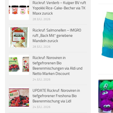
Rückruf: Verderb – Kuijper BV ruft
Yopokki Rice-Cake-Becher via TK
Maxx zurück
28 JULI, 2026
Rückruf: Salmonellen – IMGRO
ruft „Back Mit“ geriebene
Mandeln zurück
28 JULI, 2026
Rückruf: Noroviren in
tiefgefrorenen Bio
Beerenmischungen via Aldi und
Netto Marken Discount
24 JULI, 2026
UPDATE Rückruf: Noroviren in
tiefgefrorener Freshona Bio
Beerenmischung via Lidl
24 JULI, 2026