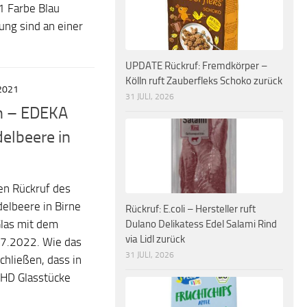
 Farbe Blau
ung sind an einer
UPDATE Rückruf: Fremdkörper –
Kölln ruft Zauberfleks Schoko zurück
2021
31 JULI, 2026
ch – EDEKA
delbeere in
en Rückruf des
elbeere in Birne
Rückruf: E.coli – Hersteller ruft
las mit dem
Dulano Delikatess Edel Salami Rind
via Lidl zurück
07.2022. Wie das
31 JULI, 2026
chließen, dass in
MHD Glasstücke