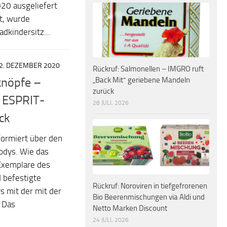
020 ausgeliefert
t, wurde
dkindersitz...
2. DEZEMBER 2020
Rückruf: Salmonellen – IMGRO ruft
„Back Mit“ geriebene Mandeln
knöpfe –
zurück
e ESPRIT-
28 JULI, 2026
ck
formiert über den
dys. Wie das
Exemplare des
 befestigte
Rückruf: Noroviren in tiefgefrorenen
s mit der mit der
Bio Beerenmischungen via Aldi und
 Das
Netto Marken Discount
24 JULI, 2026