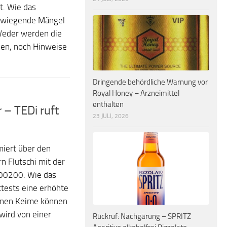
t. Wie das
rwiegende Mängel
 Weder werden die
ben, noch Hinweise
Dringende behördliche Warnung vor
Royal Honey – Arzneimittel
enthalten
 – TEDi ruft
23 JULI, 2026
iert über den
n Flutschi mit der
0200. Wie das
tests eine erhöhte
enen Keime können
wird von einer
Rückruf: Nachgärung – SPRITZ