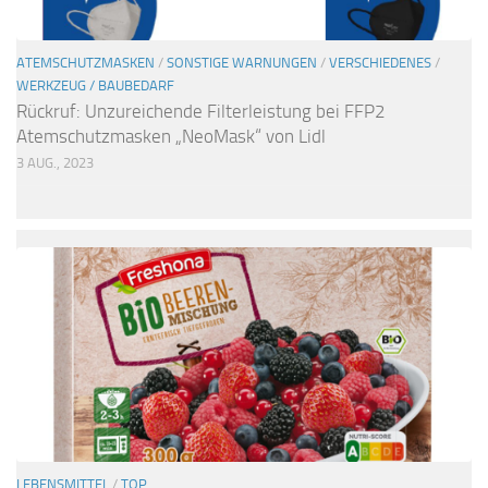
ATEMSCHUTZMASKEN
/
SONSTIGE WARNUNGEN
/
VERSCHIEDENES
/
WERKZEUG / BAUBEDARF
Rückruf: Unzureichende Filterleistung bei FFP2
Atemschutzmasken „NeoMask“ von Lidl
3 AUG., 2023
LEBENSMITTEL
/
TOP