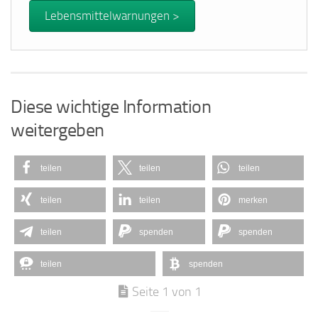
Lebensmittelwarnungen >
Diese wichtige Information
weitergeben
teilen
teilen
teilen
teilen
teilen
merken
teilen
spenden
spenden
teilen
spenden
Seite 1 von 1