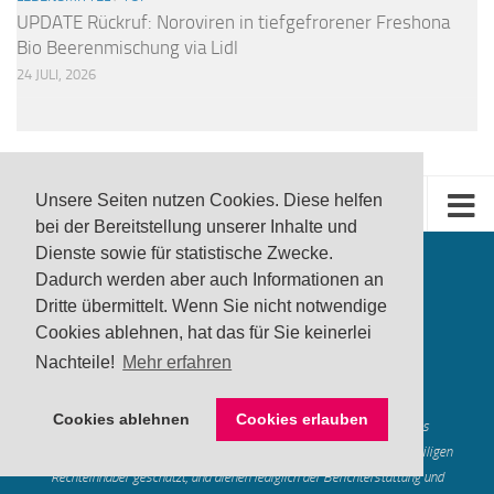
UPDATE Rückruf: Noroviren in tiefgefrorener Freshona
Bio Beerenmischung via Lidl
24 JULI, 2026
Unsere Seiten nutzen Cookies. Diese helfen
bei der Bereitstellung unserer Inhalte und
Dienste sowie für statistische Zwecke.
Dadurch werden aber auch Informationen an
Dritte übermittelt. Wenn Sie nicht notwendige
Cookies ablehnen, hat das für Sie keinerlei
Nachteile!
Mehr erfahren
produktwarnung.eu
- 2007-2026
Made in Gerstetten |
Medienzentrum Gerstetten
Cookies ablehnen
Cookies erlauben
Alle genannten Marken, Warenzeichen und Logos innerhalb dieses
Medienangebotes sind durch die Marken- und Urheberechte der jeweiligen
Rechteinhaber geschützt, und dienen lediglich der Berichterstattung und