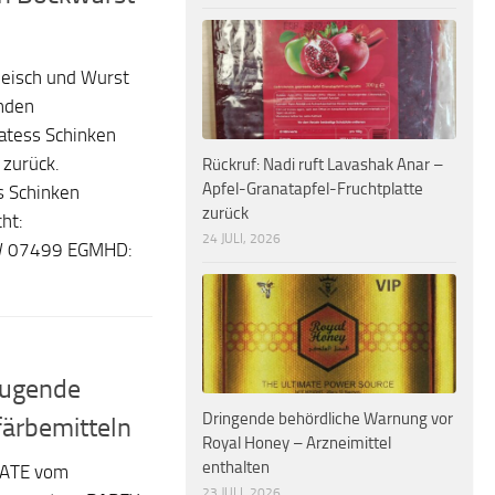
“
leisch und Wurst
nden
katess Schinken
 zurück.
Rückruf: Nadi ruft Lavashak Anar –
Apfel-Granatapfel-Fruchtplatte
s Schinken
zurück
ht:
24 JULI, 2026
BW 07499 EGMHD:
eugende
Dringende behördliche Warnung vor
färbemitteln
Royal Honey – Arzneimittel
enthalten
DATE vom
23 JULI, 2026