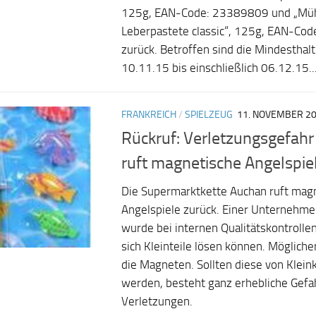
125g, EAN-Code: 23389809 und „Mü
Leberpastete classic“, 125g, EAN-Co
zurück. Betroffen sind die Mindesthal
10.11.15 bis einschließlich 06.12.15..
FRANKREICH
/
SPIELZEUG
11. NOVEMBER 2
Rückruf: Verletzungsgefah
ruft magnetische Angelspie
Die Supermarktkette Auchan ruft mag
Angelspiele zurück. Einer Unternehm
wurde bei internen Qualitätskontrollen
sich Kleinteile lösen können. Mögliche
die Magneten. Sollten diese von Klein
werden, besteht ganz erhebliche Gefa
Verletzungen.