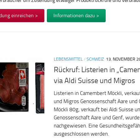
Verbraucher um Zusendung etwaiger Produktrückrufe und Verbra
dung einreichen >
Informationen dazu >
LEBENSMITTEL
/
SCHWEIZ
13. NOVEMBER 2
Rückruf: Listerien in „Came
via Aldi Suisse und Migros
Listerien in Camembert Möckli, verkauf
und Migros Genossenschaft Aare und
Möckli 80g, verkauft bei Aldi Suisse u
Genossenschaft Aare und Genf, wurden
nachgewiesen. Eine Gesundheitsgefäh
ausgeschlossen werden.