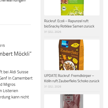
ucherwarnungen!
Rückruf: Ecoli – Rapunzel ruft
bioSnacky Rotklee Samen zurück
31 JULI, 2026
015
mbert Möckli“
t bei Aldi Suisse
UPDATE Rückruf: Fremdkörper –
 Genf In Camembert
Kölln ruft Zauberfleks Schoko zurück
nd Migros
31 JULI, 2026
 Listerien
rdung kann nicht