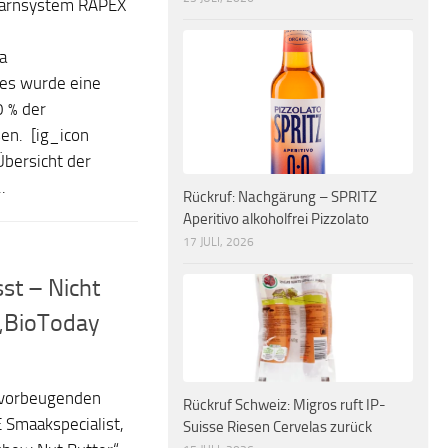
warnsystem RAPEX
a
ies wurde eine
 % der
en. [ig_icon
Übersicht der
.
Rückruf: Nachgärung – SPRITZ
Aperitivo alkoholfrei Pizzolato
17 JULI, 2026
sst – Nicht
 „BioToday
 vorbeugenden
Rückruf Schweiz: Migros ruft IP-
 Smaakspecialist,
Suisse Riesen Cervelas zurück