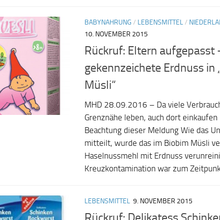
BABYNAHRUNG
/
LEBENSMITTEL
/
NIEDERL
10. NOVEMBER 2015
Rückruf: Eltern aufgepasst 
gekennzeichete Erdnuss in
Müsli“
MHD 28.09.2016 – Da viele Verbrauch
Grenznähe leben, auch dort einkaufen 
Beachtung dieser Meldung Wie das U
mitteilt, wurde das im Biobim Müsli ve
Haselnussmehl mit Erdnuss verunreini
Kreuzkontamination war zum Zeitpunkt
LEBENSMITTEL
9. NOVEMBER 2015
Rückruf: Delikatess Schink