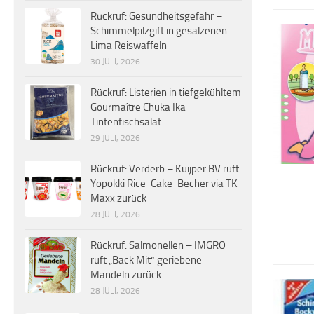
Rückruf: Gesundheitsgefahr –
Schimmelpilzgift in gesalzenen
Lima Reiswaffeln
30 JULI, 2026
Rückruf: Listerien in tiefgekühltem
Gourmaître Chuka Ika
Tintenfischsalat
29 JULI, 2026
Rückruf: Verderb – Kuijper BV ruft
Yopokki Rice-Cake-Becher via TK
Maxx zurück
28 JULI, 2026
Rückruf: Salmonellen – IMGRO
ruft „Back Mit“ geriebene
Mandeln zurück
28 JULI, 2026