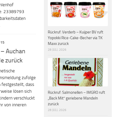
hlenhof
de: 23389793
tbarkeitsdaten
.
Rückruf: Verderb – Kuijper BV ruft
Yopokki Rice-Cake-Becher via TK
015
Maxx zurück
r – Auchan
28 JULI, 2026
le zurück
netische
ensmeldung zufolge
 festgestellt, dass
rweise lösen sich
Rückruf: Salmonellen – IMGRO ruft
kindern verschluckt
„Back Mit“ geriebene Mandeln
zurück
hr von inneren
28 JULI, 2026