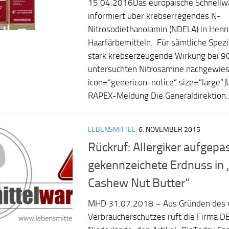
15.04.2016Das europäische Schnell
informiert über krebserregendes N-
Nitrosodiethanolamin (NDELA) in Henn
Haarfärbemitteln. Für sämtliche Spez
stark krebserzeugende Wirkung bei 90
untersuchten Nitrosamine nachgewies
icon=“genericon-notice“ size=“large“]
RAPEX-Meldung Die Generaldirektion..
LEBENSMITTEL
6. NOVEMBER 2015
Rückruf: Allergiker aufgepa
gekennzeichete Erdnuss in
Cashew Nut Butter“
MHD 31.07.2018 – Aus Gründen des
Verbraucherschutzes ruft die Firma DE