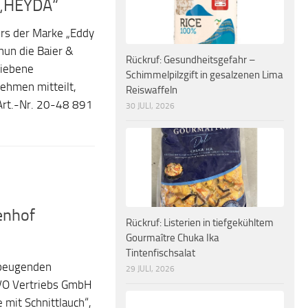
 „HEYDA“
rs der Marke „Eddy
nun die Baier &
Rückruf: Gesundheitsgefahr –
riebene
Schimmelpilzgift in gesalzenen Lima
ehmen mitteilt,
Reiswaffeln
(Art.-Nr. 20-48 891
30 JULI, 2026
enhof
Rückruf: Listerien in tiefgekühltem
Gourmaître Chuka Ika
Tintenfischsalat
rbeugenden
29 JULI, 2026
OVO Vertriebs GmbH
mit Schnittlauch“,