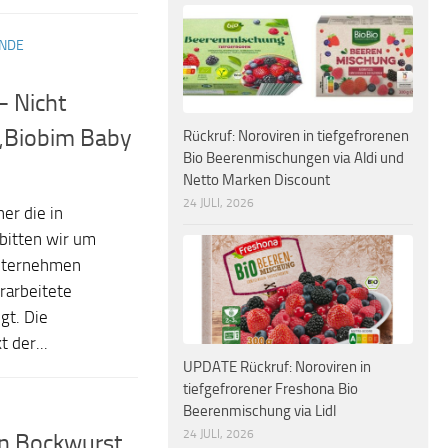
ANDE
– Nicht
 „Biobim Baby
Rückruf: Noroviren in tiefgefrorenen
Bio Beerenmischungen via Aldi und
Netto Marken Discount
24 JULI, 2026
er die in
bitten wir um
nternehmen
rarbeitete
gt. Die
 der...
UPDATE Rückruf: Noroviren in
tiefgefrorener Freshona Bio
Beerenmischung via Lidl
24 JULI, 2026
en Bockwurst