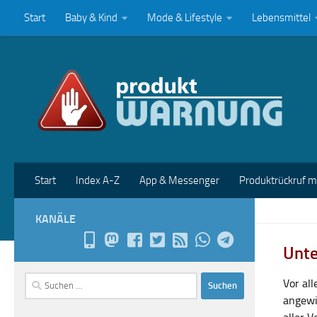
Start
Baby & Kind
Mode & Lifestyle
Lebensmittel
Zum Inhalt springen
Start
Index A-Z
App & Messenger
Produktrückruf 
KANÄLE
Unte
Suchen
Vor al
nach:
angewi