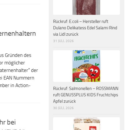
Rückruf: E.coli – Hersteller ruft
Dulano Delikatess Edel Salami Rind
ernenhaltern
via Lidl zurück
31 JULI, 2026
us Gründen des
r möglicher
aternenhalter“ der
wei EAN Nummern
ber in Action-
Rückruf: Salmonellen – ROSSMANN
ruft GENUSSPLUS KIDS Fruchtchips
Apfel zurück
30 JULI, 2026
hr bei