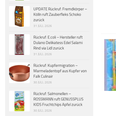
UPDATE Rückruf: Fremdkörper –
Kölln ruft Zauberfleks Schoko
zurück
31 JULI, 2026
Rückruf: E.coli – Hersteller ruft
Dulano Delikatess Edel Salami
Rind via Lidl zurück
31 JULI, 2026
Rückruf: Kupfermigration –
Marmeladentopf aus Kupfer von
Falk Culinair
30 JULI, 2026
Rückruf: Salmonellen –
ROSSMANN ruft GENUSSPLUS
KIDS Fruchtchips Apfel zurück
30 JULI, 2026