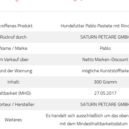
roffenes Produkt:
Hundefutter Pablo Pastete mit Rin
Rückruf durch:
SATURN PETCARE GMB
Name / Marke:
Pablo
m Verkauf über:
Netto Marken-Discount
und der Warnung:
mögliche Kunststoffteile
Inhalt:
300 Gramm
ltbarkeit (MHD):
27.05.2017
rteur / Hersteller:
SATURN PETCARE GMB
Es handelt sich ausschließlich um das obe
Weiteres:
mit dem Mindesthaltbarkeitsdatum