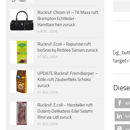
Rückruf: Chrom VI – TK Maxx ruft
Brampton Echtleder-
Handtaschen zurück
4 AUG., 2026
Rückruf: Ecoli – Rapunzel ruft
bioSnacky Rotklee Samen zurück
[ig_but
31 JULI, 2026
target=
UPDATE Rückruf: Fremdkörper –
Kölln ruft Zauberfleks Schoko
zurück
Diese
31 JULI, 2026
tei
Rückruf: E.coli – Hersteller ruft
Dulano Delikatess Edel Salami
tei
Rind via Lidl zurück
31 JULI, 2026
sp