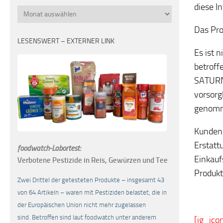
diese I
Monatsübersicht
Das Pro
LESENSWERT – EXTERNER LINK
Es ist 
betroff
SATURN
vorsorg
genom
Kunden,
Erstatt
foodwatch-Labortest:
Einkauf
Verbotene Pestizide in Reis, Gewürzen und Tee
Produkt
Zwei Drittel der getesteten Produkte – insgesamt 43
von 64 Artikeln – waren mit Pestiziden belastet, die in
der Europäischen Union nicht mehr zugelassen
sind. Betroffen sind laut foodwatch unter anderem
[ig_ico