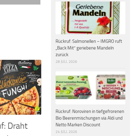
Rückruf: Salmonellen – IMGRO ruft
„Back Mit“ geriebene Mandeln
zurück
28 JULI, 2026
Rückruf: Noroviren in tiefgefrorenen
Bio Beerenmischungen via Aldi und
f: Draht
Netto Marken Discount
24 JULI, 2026