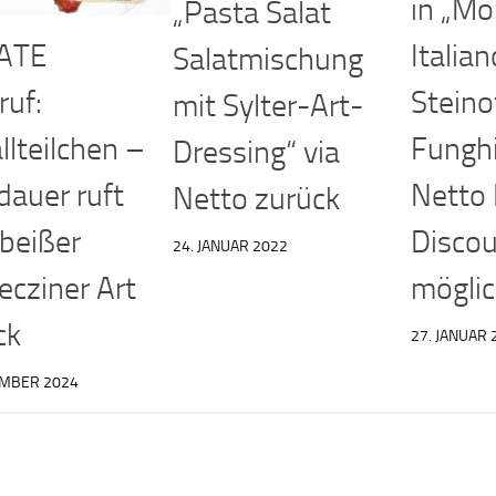
in „M
„Pasta Salat
ATE
Italian
Salatmischung
ruf:
Steino
mit Sylter-Art-
llteilchen –
Funghi
Dressing“ via
dauer ruft
Netto
Netto zurück
beißer
Disco
24. JANUAR 2022
ecziner Art
mögli
ck
27. JANUAR 
EMBER 2024