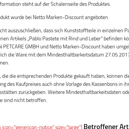
nformation steht auf der Schalenseite des Produktes.
dukt wurde bei Netto Marken-Discount angeboten.
nicht auszuschließen, dass sich Kunststoffteile in einzelnen
enen Artikels „Pablo Pastete mit Rind und Leber“ befinden k
 PETCARE GMBH und Netto Marken-Discount haben umgehe
lich die Ware mit dem Mindesthaltbarkeitsdatum 27.05.201
men.
 die die entsprechenden Produkte gekauft haben, können d
ung des Kaufpreises auch ohne Vorlage des Kassenbons in ih
sstätten zurückgeben. Weitere Mindesthaltbarkeitsdaten ode
e sind nicht betroffen.
Betroffener Art
n icon=“genericon-notice“ size=“large“]