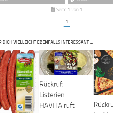
Seite 1 von 1
1
R DICH VIELLEICHT EBENFALLS INTERESSANT …
Rückruf:
Listerien –
Rückru
HAVITA ruft