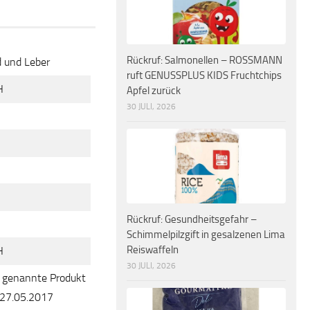
Rückruf: Salmonellen – ROSSMANN
d und Leber
ruft GENUSSPLUS KIDS Fruchtchips
H
Apfel zurück
30 JULI, 2026
Rückruf: Gesundheitsgefahr –
Schimmelpilzgift in gesalzenen Lima
Reiswaffeln
H
30 JULI, 2026
n genannte Produkt
 27.05.2017