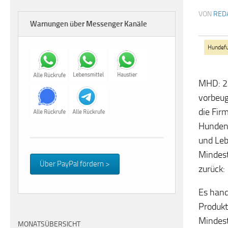
VON
RED
Warnungen über Messenger Kanäle
Hundefu
MHD: 2
vorbeug
die Fi
Hundena
und Le
Mindest
Über PayPal fördern >
zurück:
Es hand
Produkt
Mindest
MONATSÜBERSICHT