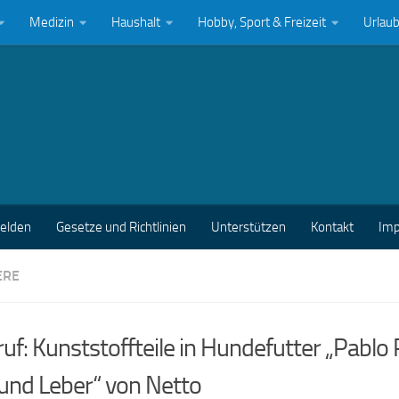
Medizin
Haushalt
Hobby, Sport & Freizeit
Urlau
melden
Gesetze und Richtlinien
Unterstützen
Kontakt
Im
ERE
uf: Kunststoffteile in Hundefutter „Pablo
und Leber“ von Netto