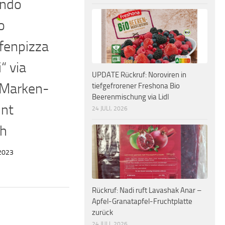
ondo
o
fenpizza
“ via
UPDATE Rückruf: Noroviren in
 Marken-
tiefgefrorener Freshona Bio
Beerenmischung via Lidl
unt
24 JULI, 2026
ch
2023
Rückruf: Nadi ruft Lavashak Anar –
Apfel-Granatapfel-Fruchtplatte
zurück
24 JULI, 2026