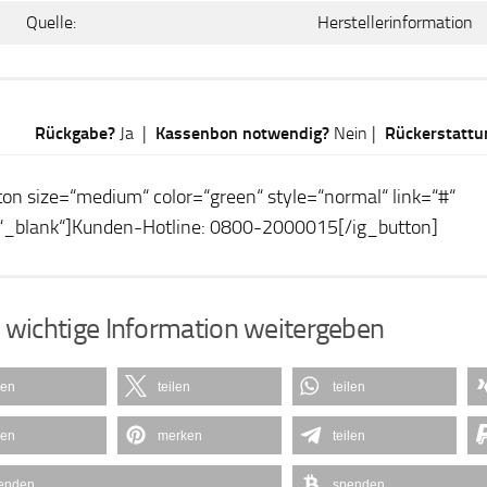
Quelle:
Herstellerinformation
Rückgabe?
Ja |
Kassenbon notwendig?
Nein |
Rückerstattu
ton size=“medium“ color=“green“ style=“normal“ link=“#“
“_blank“]Kunden-Hotline: 0800-2000015[/ig_button]
 wichtige Information weitergeben
len
teilen
teilen
len
merken
teilen
enden
spenden