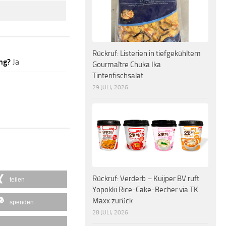
Rückruf: Listerien in tiefgekühltem
ng?
Ja
Gourmaître Chuka Ika
Tintenfischsalat
29 JULI, 2026
Rückruf: Verderb – Kuijper BV ruft
teilen
Yopokki Rice-Cake-Becher via TK
Maxx zurück
spenden
28 JULI, 2026