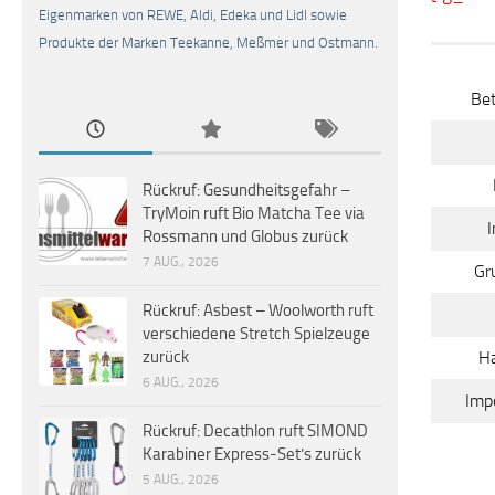
Eigenmarken von REWE, Aldi, Edeka und Lidl sowie
Produkte der Marken Teekanne, Meßmer und Ostmann.
Bet
Rückruf: Gesundheitsgefahr –
TryMoin ruft Bio Matcha Tee via
I
Rossmann und Globus zurück
7 AUG., 2026
Gr
Rückruf: Asbest – Woolworth ruft
verschiedene Stretch Spielzeuge
Ha
zurück
6 AUG., 2026
Impo
Rückruf: Decathlon ruft SIMOND
Karabiner Express-Set’s zurück
5 AUG., 2026