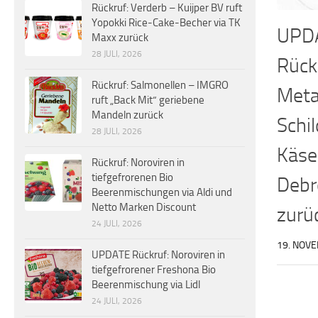
Rückruf: Verderb – Kuijper BV ruft
Yopokki Rice-Cake-Becher via TK
UPD
Maxx zurück
28 JULI, 2026
Rück
Rückruf: Salmonellen – IMGRO
Meta
ruft „Back Mit“ geriebene
Mandeln zurück
Schil
28 JULI, 2026
Käse
Rückruf: Noroviren in
tiefgefrorenen Bio
Debr
Beerenmischungen via Aldi und
Netto Marken Discount
zurü
24 JULI, 2026
19. NOV
UPDATE Rückruf: Noroviren in
tiefgefrorener Freshona Bio
Beerenmischung via Lidl
24 JULI, 2026