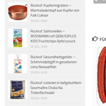
Rückruf: Kupfermigration –
Marmeladentopf aus Kupfer von
Falk Culinair
30 JULI, 2026
Rückruf: Salmonellen –
ROSSMANN ruft GENUSSPLUS
FÜ
KIDS Fruchtchips Apfel zurück
30 JULI, 2026
Rückruf: Gesundheitsgefahr –
Schimmelpilzgift in gesalzenen
Lima Reiswaffeln
30 JULI, 2026
Rückruf: Listerien in tiefgekühltem
Gourmaître Chuka Ika
Tintenfischsalat
29 JULI, 2026