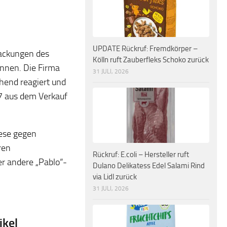
UPDATE Rückruf: Fremdkörper –
 Packungen des
Kölln ruft Zauberfleks Schoko zurück
önnen. Die Firma
31 JULI, 2026
nd reagiert und
7 aus dem Verkauf
iese gegen
ren
Rückruf: E.coli – Hersteller ruft
r andere „Pablo“-
Dulano Delikatess Edel Salami Rind
via Lidl zurück
31 JULI, 2026
ikel