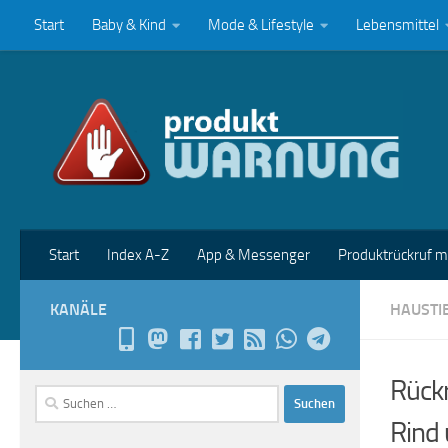
Start
Baby & Kind
Mode & Lifestyle
Lebensmittel
Zum Inhalt springen
Start
Index A-Z
App & Messenger
Produktrückruf 
KANÄLE
HAUSTI
Rückr
Suchen
nach:
Rind 