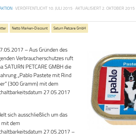
AKTION
· VERÖFFENTLICHT
10. JULI 2015
· AKTUALISIERT
2. OKTOBER 2015
tter
Netto Marken-Discount
Saturn Petcare GmbH
7.05.2017 –
Aus Gründen des
enden Verbraucherschutzes ruft
rma SATURN PETCARE GMBH die
hrung „Pablo Pastete mit Rind
ber“ (300 Gramm) mit dem
haltbarkeitsdatum 27.05.2017
elt sich ausschließlich um das
 mit dem
haltbarkeitsdatum 27.05.2017 –