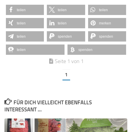
teilen
teilen
teilen
teilen
teilen
merken
teilen
spenden
spenden
teilen
spenden
Seite 1 von 1
1
FÜR DICH VIELLEICHT EBENFALLS
INTERESSANT …