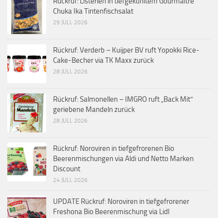
Rückruf: Listerien in tiefgekühltem Gourmaître
Chuka Ika Tintenfischsalat
29 JULI, 2026
Rückruf: Verderb – Kuijper BV ruft Yopokki Rice-
Cake-Becher via TK Maxx zurück
28 JULI, 2026
Rückruf: Salmonellen – IMGRO ruft „Back Mit“
geriebene Mandeln zurück
28 JULI, 2026
Rückruf: Noroviren in tiefgefrorenen Bio
Beerenmischungen via Aldi und Netto Marken
Discount
24 JULI, 2026
UPDATE Rückruf: Noroviren in tiefgefrorener
Freshona Bio Beerenmischung via Lidl