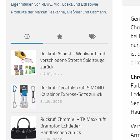
Eigenmarken von REWE, Aldi, Edeka und Lidl sowie
Produkte der Marken Teekanne, Meßmer und Ostmann.
Gem
Chr
bei 
nur
ist
Rückruf: Asbest – Woolworth ruft
verschiedene Stretch Spielzeuge
erk
zurück
6 AUG., 2026
Chr
Far
Rückruf: Decathlon ruft SIMOND
Led
Karabiner Express-Set’s zurück
5 AUG., 2026
Sen
Hau
Rückruf: Chrom VI – TK Maxx ruft
Ver
Brampton Echtleder-
Handtaschen zurück
Arm
4 AUG., 2026