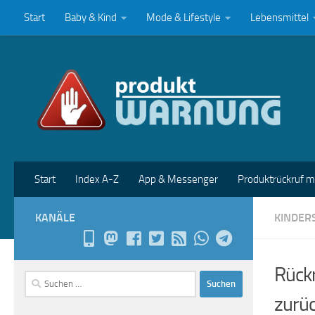
Start
Baby & Kind
Mode & Lifestyle
Lebensmittel
Zum Inhalt springen
Start
Index A-Z
App & Messenger
Produktrückruf 
KANÄLE
KINDER
Rückr
Suchen
nach:
zurü