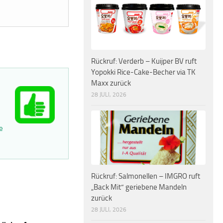
Rückruf: Verderb – Kuijper BV ruft
Yopokki Rice-Cake-Becher via TK
Maxx zurück
28 JULI, 2026
e
Rückruf: Salmonellen – IMGRO ruft
„Back Mit“ geriebene Mandeln
zurück
28 JULI, 2026