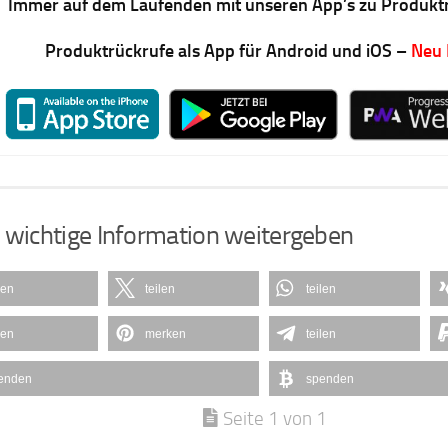
Immer auf dem Laufenden mit unseren App’s zu Produkt
Produktrückrufe als App für Android und iOS –
Neu
 wichtige Information weitergeben
len
teilen
teilen
len
merken
teilen
enden
spenden
Seite 1 von 1