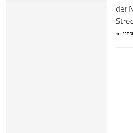
der 
Stre
10. FEBR