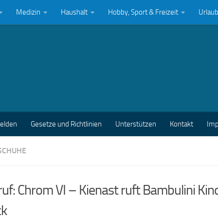
Medizin
Haushalt
Hobby, Sport & Freizeit
Urlau
melden
Gesetze und Richtlinien
Unterstützen
Kontakt
Im
SCHUHE
uf: Chrom VI – Kienast ruft Bambulini Ki
ck