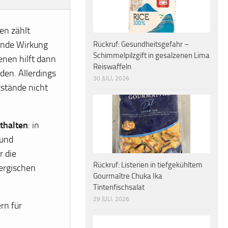
en zählt
sende Wirkung
Rückruf: Gesundheitsgefahr –
Schimmelpilzgift in gesalzenen Lima
enen hilft dann
Reiswaffeln
den. Allerdings
30 JULI, 2026
kstände nicht
nthalten
: in
 und
r die
Rückruf: Listerien in tiefgekühltem
lergischen
Gourmaître Chuka Ika
Tintenfischsalat
29 JULI, 2026
rn für