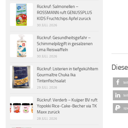
Rückruf: Salmonellen –
ROSSMANN ruft GENUSSPLUS
KIDS Fruchtchips Apfel zurück
30 JULI, 2026
Rückruf: Gesundheitsgefahr –
Schimmelpilzgift in gesalzenen
Lima Reiswaffeln
30 JULI, 2026
Diese
Rückruf: Listerien in tiefgekühltem
Gourmaître Chuka Ika
Tintenfischsalat
tei
29 JULI, 2026
tei
Rückruf: Verderb – Kuijper BV ruft
Yopokki Rice-Cake-Becher via TK
sp
Maxx zurück
28 JULI, 2026