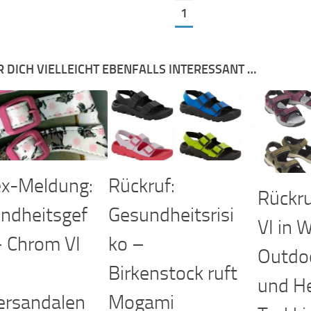
1
R DICH VIELLEICHT EBENFALLS INTERESSANT …
x-Meldung:
Rückruf:
Rückru
ndheitsgef
Gesundheitsrisi
VI in 
– Chrom VI
ko –
Outdo
Birkenstock ruft
und H
ersandalen
Mogami