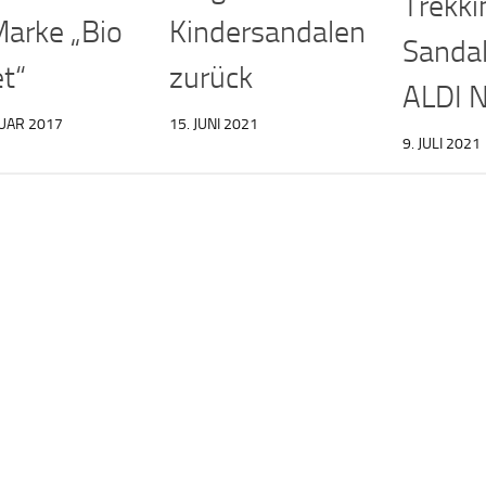
Trekki
Marke „Bio
Kindersandalen
Sanda
et“
zurück
ALDI 
UAR 2017
15. JUNI 2021
9. JULI 2021