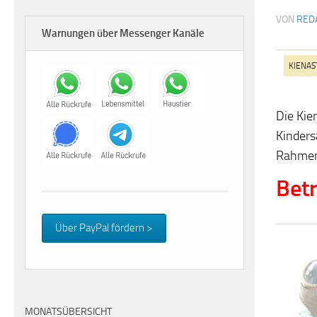
VON
RED
Warnungen über Messenger Kanäle
KIENAS
Die Kie
Kinders
Rahmen 
Betr
Über PayPal fördern >
MONATSÜBERSICHT