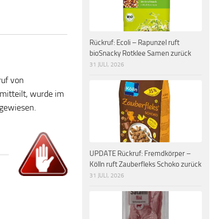
Rückruf: Ecoli – Rapunzel ruft
bioSnacky Rotklee Samen zurück
31 JULI, 2026
ruf von
itteilt, wurde im
gewiesen.
UPDATE Rückruf: Fremdkörper –
Kölln ruft Zauberfleks Schoko zurück
31 JULI, 2026