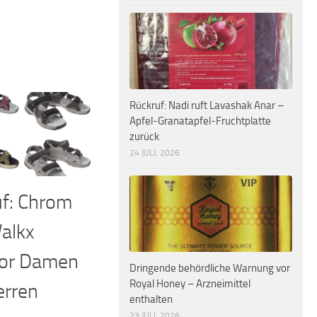
Rückruf: Nadi ruft Lavashak Anar –
Apfel-Granatapfel-Fruchtplatte
zurück
24 JULI, 2026
f: Chrom
Walkx
or Damen
Dringende behördliche Warnung vor
Royal Honey – Arzneimittel
erren
enthalten
23 JULI, 2026