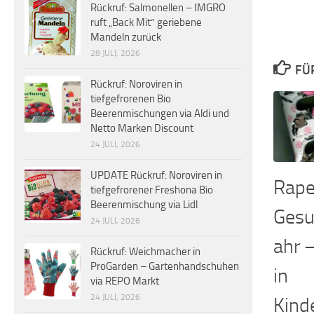
Rückruf: Salmonellen – IMGRO
ruft „Back Mit“ geriebene
Mandeln zurück
28 JULI, 2026
FÜ
Rückruf: Noroviren in
tiefgefrorenen Bio
Beerenmischungen via Aldi und
Netto Marken Discount
24 JULI, 2026
UPDATE Rückruf: Noroviren in
Rape
tiefgefrorener Freshona Bio
Beerenmischung via Lidl
Gesu
24 JULI, 2026
ahr 
Rückruf: Weichmacher in
ProGarden – Gartenhandschuhen
in
via REPO Markt
24 JULI, 2026
Kind