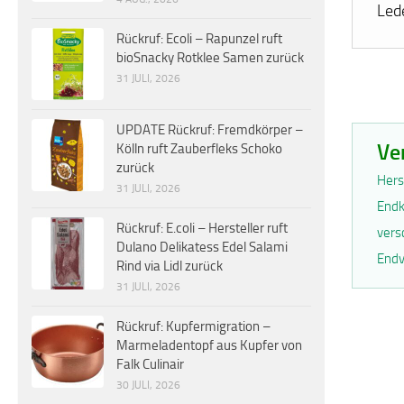
Led
Rückruf: Ecoli – Rapunzel ruft
bioSnacky Rotklee Samen zurück
31 JULI, 2026
UPDATE Rückruf: Fremdkörper –
Ve
Kölln ruft Zauberfleks Schoko
zurück
Hers
31 JULI, 2026
Endk
Rückruf: E.coli – Hersteller ruft
vers
Dulano Delikatess Edel Salami
Endv
Rind via Lidl zurück
31 JULI, 2026
Rückruf: Kupfermigration –
Marmeladentopf aus Kupfer von
Falk Culinair
30 JULI, 2026