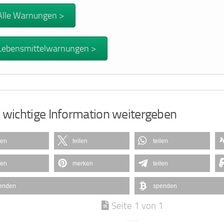
Alle Warnungen >
Lebensmittelwarnungen >
 wichtige Information weitergeben
len
teilen
teilen
len
merken
teilen
enden
spenden
Seite 1 von 1