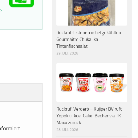
e
Rückruf: Listerien in tiefgekühltem
Gourmaître Chuka Ika
Tintenfischsalat
29 JULI, 2026
Rückruf: Verderb – Kuijper BV ruft
Yopokki Rice-Cake-Becher via TK
Maxx zurück
nformiert
28 JULI, 2026