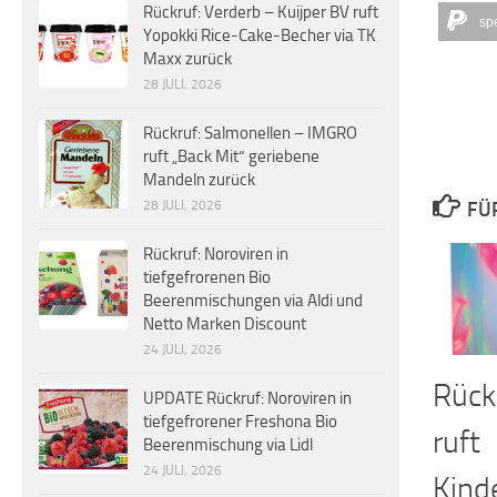
Rückruf: Verderb – Kuijper BV ruft
sp
Yopokki Rice-Cake-Becher via TK
Maxx zurück
28 JULI, 2026
Rückruf: Salmonellen – IMGRO
ruft „Back Mit“ geriebene
Mandeln zurück
28 JULI, 2026
FÜ
Rückruf: Noroviren in
tiefgefrorenen Bio
Beerenmischungen via Aldi und
Netto Marken Discount
24 JULI, 2026
Rück
UPDATE Rückruf: Noroviren in
tiefgefrorener Freshona Bio
ruft
Beerenmischung via Lidl
24 JULI, 2026
Kind