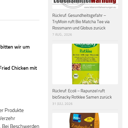
Rückruf: Gesundheitsgefahr –
TryMoin ruft Bio Matcha Tee via
Rossmann und Globus zurück
7 AUG., 2026
 bitten wir um
Fried Chicken mit
Rückruf: Ecoli – Rapunzel ruft
bioSnacky Rotklee Samen zurück
31 JULI, 2026
er Produkte
Verzehr
n. Bei Beschwerden