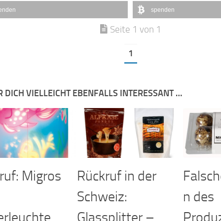
enden
spenden
Seite 1 von 1
1
R DICH VIELLEICHT EBENFALLS INTERESSANT …
ruf: Migros
Rückruf in der
Falsch
Schweiz:
n des
erleuchte
Glassplitter –
Produ