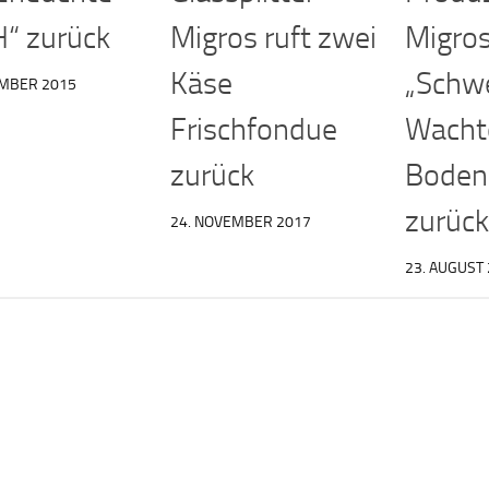
H“ zurück
Migros ruft zwei
Migro
Käse
„Schw
EMBER 2015
Frischfondue
Wachte
zurück
Boden
zurück
24. NOVEMBER 2017
23. AUGUST