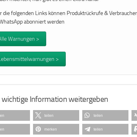
r die folgenden Links können Produktrückrufe & Verbrauch
 WhatsApp abonniert werden
Alle Warnungen >
Lebensmittelwarnungen >
 wichtige Information weitergeben
len
teilen
teilen
len
merken
teilen