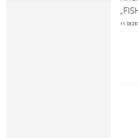
„FIS
11. DEZ