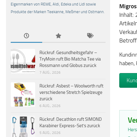
Eigenmarken von REWE, Aldi, Edeka und Lidl sowie
Migros
Produkte der Marken Teekanne, Meßmer und Ostmann.
Inhalt:
Artik
Verkauf
Betrof
Rückruf: Gesundheitsgefahr –
Kundinn
TryMoin ruft Bio Matcha Tee via
haben, 
Rossmann und Globus zurück
7 AUG., 2026
Kund
Rückruf: Asbest – Woolworth ruft
verschiedene Stretch Spielzeuge
zurück
6 AUG., 2026
Ve
Rückruf: Decathlon ruft SIMOND
Karabiner Express-Set’s zurück
Hers
5 AUG., 2026