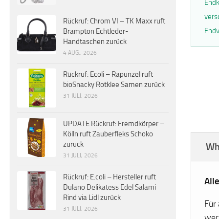
Endk
vers
Rückruf: Chrom VI – TK Maxx ruft
Endv
Brampton Echtleder-
Handtaschen zurück
4 AUG., 2026
Rückruf: Ecoli – Rapunzel ruft
bioSnacky Rotklee Samen zurück
31 JULI, 2026
UPDATE Rückruf: Fremdkörper –
Kölln ruft Zauberfleks Schoko
zurück
Wh
31 JULI, 2026
Rückruf: E.coli – Hersteller ruft
All
Dulano Delikatess Edel Salami
Rind via Lidl zurück
Für
31 JULI, 2026
wer