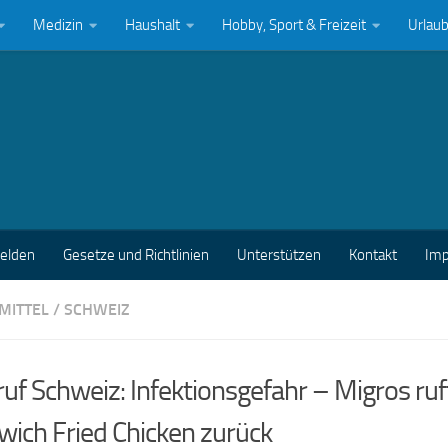
Medizin
Haushalt
Hobby, Sport & Freizeit
Urlau
melden
Gesetze und Richtlinien
Unterstützen
Kontakt
Im
MITTEL
/
SCHWEIZ
uf Schweiz: Infektionsgefahr – Migros ruf
ich Fried Chicken zurück