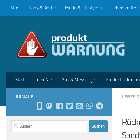
Start
Baby & Kind
Mode & Lifestyle
Lebensmittel
Zum Inhalt springen
Start
Index A-Z
App & Messenger
Produktrückruf 
KANÄLE
LEBENS
Rückr
Suchen
nach:
Sandw