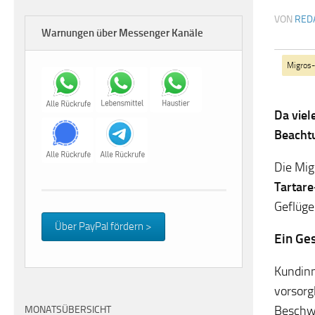
VON
RED
Warnungen über Messenger Kanäle
Migros
Da viel
Beacht
Die Mig
Tartare
Geflüge
Über PayPal fördern >
Ein Ge
Kundinn
vorsorg
Beschwe
MONATSÜBERSICHT