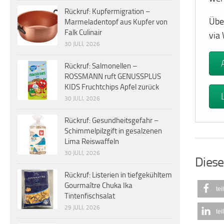
Rückruf: Kupfermigration –
Übe
Marmeladentopf aus Kupfer von
Falk Culinair
via
30 JULI, 2026
Rückruf: Salmonellen –
ROSSMANN ruft GENUSSPLUS
KIDS Fruchtchips Apfel zurück
30 JULI, 2026
Rückruf: Gesundheitsgefahr –
Schimmelpilzgift in gesalzenen
Lima Reiswaffeln
30 JULI, 2026
Diese
Rückruf: Listerien in tiefgekühltem
Gourmaître Chuka Ika
tei
Tintenfischsalat
29 JULI, 2026
tei