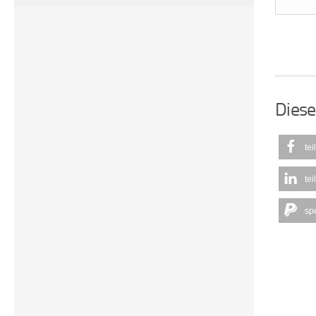
Diese
tei
tei
sp