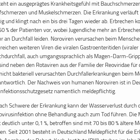
teht ein ausgeprägtes Krankheitsgefühl mit Bauchschmerzen,
fschmerzen und Muskelschmerzen. Die Erkrankung verläuft 
tig und klingt nach ein bis drei Tagen wieder ab. Erbrechen
 50 % der Patienten vor, wobei Jugendliche mehr an Erbrech
r an Durchfall leiden. Noroviren verursachen beim Mensch
reichen weiteren Viren die viralen Gastroenteritiden (viraler
chdurchfall, auch umgangssprachlich als Magen-Darm-Gripp
 sind neben den Rotaviren aus der Familie der Reoviridae für
 nicht bakteriell verursachten Durchfallerkrankungen beim 
antwortlich. Der Nachweis von humanen Noroviren ist in De
 Infektionsschutzgesetz namentlich meldepflichtig.
nach Schwere der Erkrankung kann der Wasserverlust durch 
ovirusinfektion ohne Behandlung auch zum Tod führen. Die M
t deutlich unter 0,1 %, betroffen sind mit 70 bis 80 % ältere
ren. Seit 2001 besteht in Deutschland Meldepflicht für die E