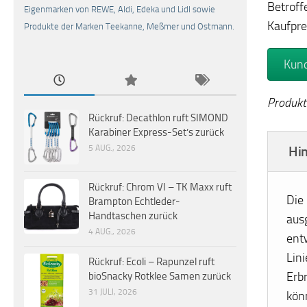
Betroff
Eigenmarken von REWE, Aldi, Edeka und Lidl sowie
Kaufprei
Produkte der Marken Teekanne, Meßmer und Ostmann.
Kund
Produkt
Rückruf: Decathlon ruft SIMOND
Karabiner Express-Set’s zurück
Hin
5 AUG., 2026
Rückruf: Chrom VI – TK Maxx ruft
Die
Brampton Echtleder-
Handtaschen zurück
aus
4 AUG., 2026
ent
Lini
Rückruf: Ecoli – Rapunzel ruft
Erbr
bioSnacky Rotklee Samen zurück
31 JULI, 2026
kön