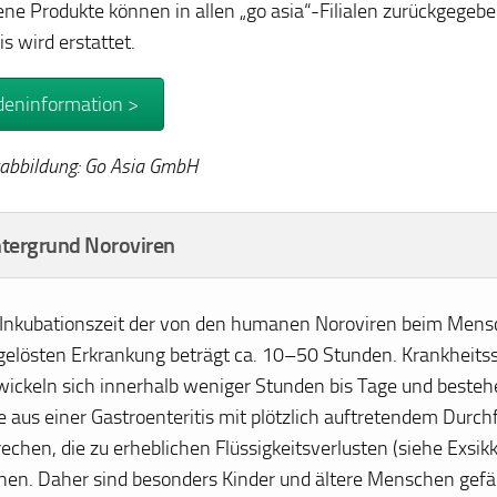
ene Produkte können in allen „go asia“-Filialen zurückgegeb
s wird erstattet.
eninformation >
abbildung: Go Asia GmbH
tergrund Noroviren
 Inkubationszeit der von den humanen Noroviren beim Men
gelösten Erkrankung beträgt ca. 10–50 Stunden. Krankhei
wickeln sich innerhalb weniger Stunden bis Tage und bestehe
e aus einer Gastroenteritis mit plötzlich auftretendem Durchf
echen, die zu erheblichen Flüssigkeitsverlusten (siehe Exsik
nen. Daher sind besonders Kinder und ältere Menschen gefä