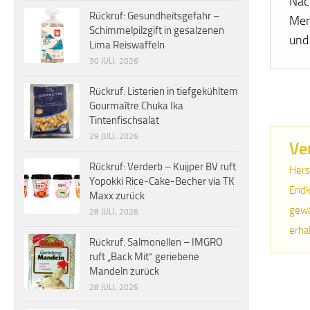
Nac
Rückruf: Gesundheitsgefahr –
Men
Schimmelpilzgift in gesalzenen
und
Lima Reiswaffeln
30 JULI, 2026
Rückruf: Listerien in tiefgekühltem
Gourmaître Chuka Ika
Tintenfischsalat
29 JULI, 2026
Ve
Rückruf: Verderb – Kuijper BV ruft
Hers
Yopokki Rice-Cake-Becher via TK
Endk
Maxx zurück
gewä
28 JULI, 2026
erha
Rückruf: Salmonellen – IMGRO
ruft „Back Mit“ geriebene
Mandeln zurück
28 JULI, 2026