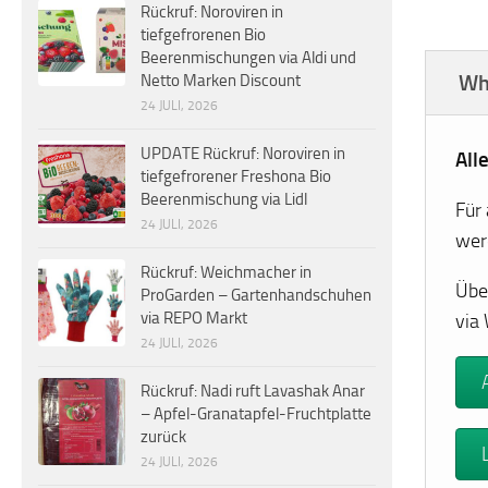
Rückruf: Noroviren in
tiefgefrorenen Bio
Beerenmischungen via Aldi und
Wh
Netto Marken Discount
24 JULI, 2026
UPDATE Rückruf: Noroviren in
All
tiefgefrorener Freshona Bio
Beerenmischung via Lidl
Für
24 JULI, 2026
wer
Rückruf: Weichmacher in
Übe
ProGarden – Gartenhandschuhen
via REPO Markt
via
24 JULI, 2026
Rückruf: Nadi ruft Lavashak Anar
– Apfel-Granatapfel-Fruchtplatte
zurück
24 JULI, 2026