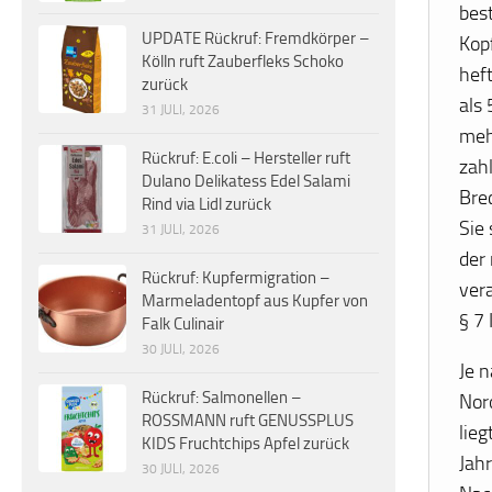
bes
UPDATE Rückruf: Fremdkörper –
Kop
Kölln ruft Zauberfleks Schoko
hef
zurück
als
31 JULI, 2026
meh
Rückruf: E.coli – Hersteller ruft
zahl
Dulano Delikatess Edel Salami
Bre
Rind via Lidl zurück
Sie
31 JULI, 2026
der
Rückruf: Kupfermigration –
ver
Marmeladentopf aus Kupfer von
§ 7
Falk Culinair
30 JULI, 2026
Je 
Rückruf: Salmonellen –
Nor
ROSSMANN ruft GENUSSPLUS
lieg
KIDS Fruchtchips Apfel zurück
Jah
30 JULI, 2026