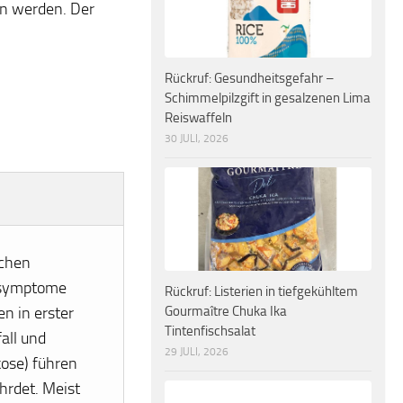
en werden. Der
Rückruf: Gesundheitsgefahr –
Schimmelpilzgift in gesalzenen Lima
Reiswaffeln
30 JULI, 2026
schen
tssymptome
Rückruf: Listerien in tiefgekühltem
Gourmaître Chuka Ika
n in erster
Tintenfischsalat
all und
29 JULI, 2026
kose) führen
hrdet. Meist