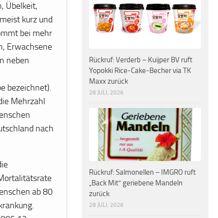
 Übelkeit,
meist kurz und
 kommt bei mehr
en, Erwachsene
en neben
Rückruf: Verderb – Kuijper BV ruft
Yopokki Rice-Cake-Becher via TK
Maxx zurück
e bezeichnet).
28 JULI, 2026
 die Mehrzahl
Menschen
utschland nach
die
Rückruf: Salmonellen – IMGRO ruft
ortalitätsrate
„Back Mit“ geriebene Mandeln
 Menschen ab 80
zurück
rkrankung.
28 JULI, 2026