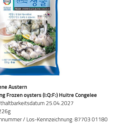
ene Austern
g Frozen oysters (I:Q:F:) Huitre Congelee
thaltbarkeitsdatum 25.04.2027
 226g
nnummer / Los-Kennzeichnung: 87703 01180