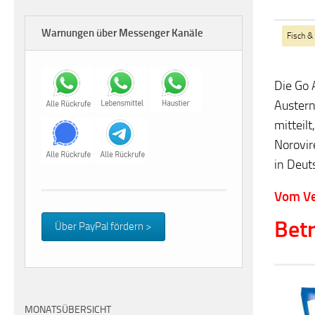
Warnungen über Messenger Kanäle
Fisch &
Die Go 
Austern
mitteil
Norovir
in Deut
Vom Ve
Betr
Über PayPal fördern >
MONATSÜBERSICHT