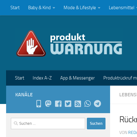
Start
Baby & Kind
Mode & Lifestyle
Lebensmittel
Zum Inhalt springen
Start
Index A-Z
App & Messenger
Produktrückruf 
KANÄLE
LEBENS
Rückr
Suchen
nach:
VON
RED