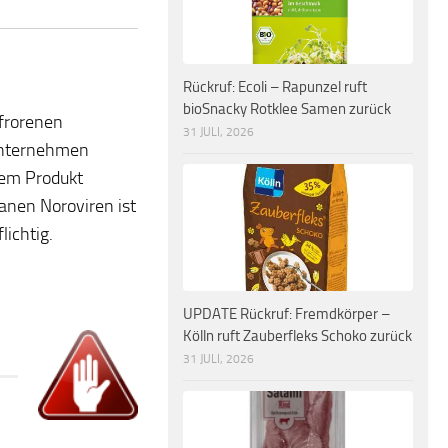
Rückruf: Ecoli – Rapunzel ruft
bioSnacky Rotklee Samen zurück
frorenen
31 JULI, 2026
Unternehmen
dem Produkt
nen Noroviren ist
ichtig.
UPDATE Rückruf: Fremdkörper –
Kölln ruft Zauberfleks Schoko zurück
31 JULI, 2026