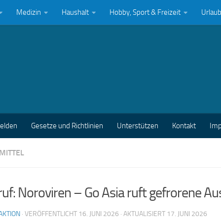
Medizin
Haushalt
Hobby, Sport & Freizeit
Urlau
melden
Gesetze und Richtlinien
Unterstützen
Kontakt
Im
MITTEL
uf: Noroviren – Go Asia ruft gefrorene Au
AKTION
· VERÖFFENTLICHT
16. JUNI 2026
· AKTUALISIERT
17. JUNI 2026