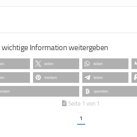
 wichtige Information weitergeben
len
teilen
teilen
len
merken
teilen
enden
spenden
Seite 1 von 1
1