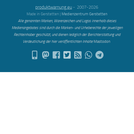
produktwarnung.eu
- 2007-2026
Made in Gerstetten |
Medienzentrum Gerstetten
Alle genannten Marken, Warenzeichen und Logos innerhalb dieses
Medienangebotes sind durch die Marken- und Urheberechte der jeweiligen
Rechteinhaber geschützt, und dienen lediglich der Berichterstattung und
Verdeutlichung der hier veröffentlichten Inh
alte
Mastodon