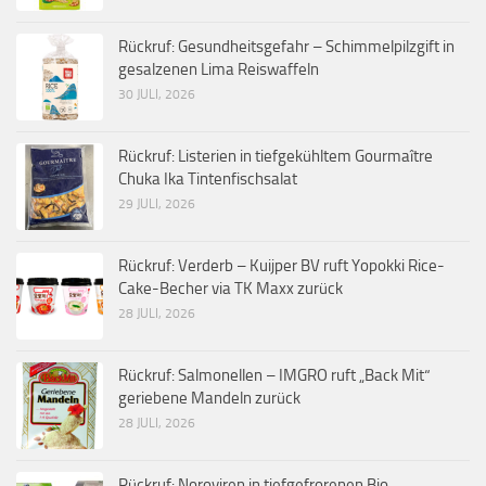
Rückruf: Gesundheitsgefahr – Schimmelpilzgift in
gesalzenen Lima Reiswaffeln
30 JULI, 2026
Rückruf: Listerien in tiefgekühltem Gourmaître
Chuka Ika Tintenfischsalat
29 JULI, 2026
Rückruf: Verderb – Kuijper BV ruft Yopokki Rice-
Cake-Becher via TK Maxx zurück
28 JULI, 2026
Rückruf: Salmonellen – IMGRO ruft „Back Mit“
geriebene Mandeln zurück
28 JULI, 2026
Rückruf: Noroviren in tiefgefrorenen Bio