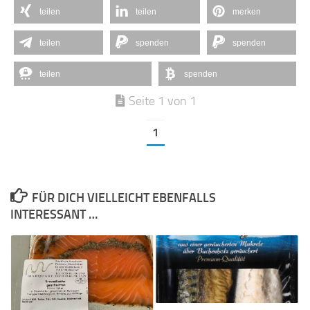
teilen
teilen
merken
teilen
spenden
spenden
teilen
spenden
Seite 1 von 1
1
FÜR DICH VIELLEICHT EBENFALLS
INTERESSANT …