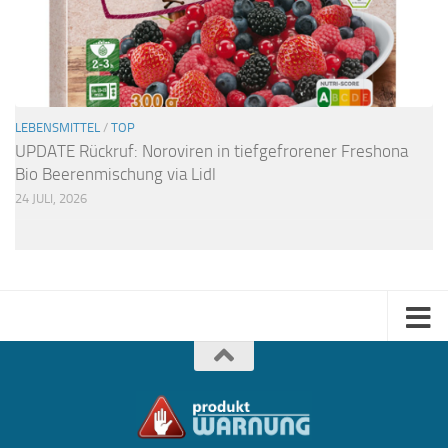
LEBENSMITTEL
/
TOP
UPDATE Rückruf: Noroviren in tiefgefrorener Freshona
Bio Beerenmischung via Lidl
24 JULI, 2026