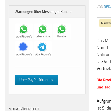
VON
RED
Warnungen über Messenger Kanäle
Medika
Das Min
Nordrhe
Nahrung
Die Ver
Vertrieb
Die Prod
Über PayPal fördern >
und Tada
Aufgru
ist Sil
MONATSÜBERSICHT