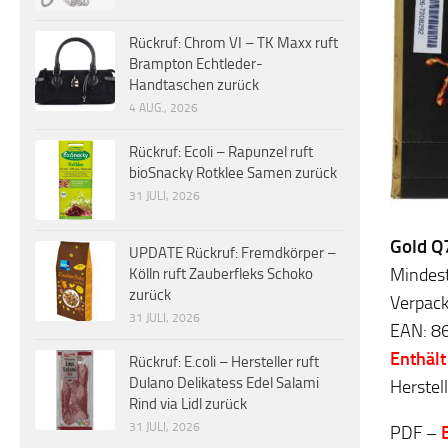
Rückruf: Chrom VI – TK Maxx ruft
Brampton Echtleder-
Handtaschen zurück
4 AUG., 2026
Rückruf: Ecoli – Rapunzel ruft
bioSnacky Rotklee Samen zurück
31 JULI, 2026
Gold Q
UPDATE Rückruf: Fremdkörper –
Mindes
Kölln ruft Zauberfleks Schoko
zurück
Verpack
31 JULI, 2026
EAN: 8
Enthält
Rückruf: E.coli – Hersteller ruft
Dulano Delikatess Edel Salami
Herstel
Rind via Lidl zurück
31 JULI, 2026
PDF –