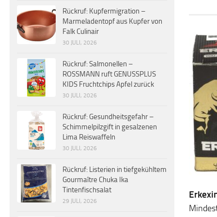
Rückruf: Kupfermigration –
Marmeladentopf aus Kupfer von
Falk Culinair
30 JULI, 2026
Rückruf: Salmonellen –
ROSSMANN ruft GENUSSPLUS
KIDS Fruchtchips Apfel zurück
30 JULI, 2026
Rückruf: Gesundheitsgefahr –
Schimmelpilzgift in gesalzenen
Lima Reiswaffeln
30 JULI, 2026
Rückruf: Listerien in tiefgekühltem
Gourmaître Chuka Ika
Tintenfischsalat
Erkexi
29 JULI, 2026
Mindest