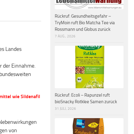
Rückruf: Gesundheitsgefahr –
TryMoin ruft Bio Matcha Tee via
Rossmann und Globus zurück
7 AUG., 2026
des Landes
r der Einnahme.
m bundesweiten
Rückruf: Ecoli – Rapunzel ruft
ittel wie Sildenafil
bioSnacky Rotklee Samen zurück
31 JULI, 2026
 Nebenwirkungen
ngen von