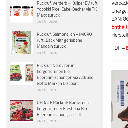
Verpack
Rückruf: Verderb – Kuijper BV ruft
Yopokki Rice-Cake-Becher via TK
Charge
Maxx zurück
EAN: 8
28 JULI, 2026
Enthält
Herstel
Rückruf: Salmonellen – IMGRO
ruft „Back Mit“ geriebene
Mandeln zurück
PDF –
28 JULI, 2026
Rückruf: Noroviren in
tiefgefrorenen Bio
Beerenmischungen via Aldi und
Netto Marken Discount
24 JULI, 2026
UPDATE Rückruf: Noroviren in
tiefgefrorener Freshona Bio
Beerenmischung via Lidl
24 JULI, 2026