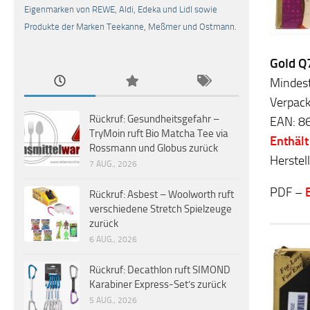
Eigenmarken von REWE, Aldi, Edeka und Lidl sowie
Produkte der Marken Teekanne, Meßmer und Ostmann.
Gold Q
Mindes
Verpack
Rückruf: Gesundheitsgefahr –
EAN: 8
TryMoin ruft Bio Matcha Tee via
Enthält
Rossmann und Globus zurück
Herstel
7 AUG., 2026
PDF –
Rückruf: Asbest – Woolworth ruft
verschiedene Stretch Spielzeuge
zurück
6 AUG., 2026
Rückruf: Decathlon ruft SIMOND
Karabiner Express-Set’s zurück
5 AUG., 2026