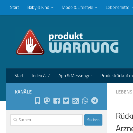
Start
Baby & Kind
Mode & Lifestyle
Lebensmittel
Zum Inhalt springen
Start
Index A-Z
App & Messenger
Produktrückruf 
KANÄLE
LEBENS
Rückr
Suchen
nach:
Arzne