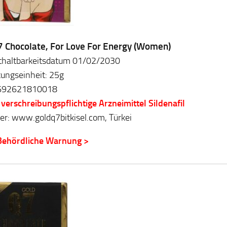
7 Chocolate, For Love For Energy (Women)
thaltbarkeitsdatum 01/02/2030
ungseinheit: 25g
692621810018
 verschreibungspflichtige Arzneimittel Sildenafil
ler: www.goldq7bitkisel.com, Türkei
Behördliche Warnung >