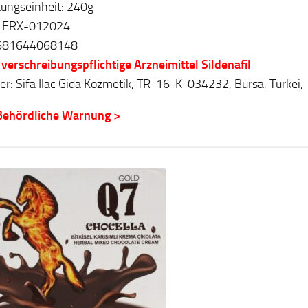
ungseinheit: 240g
: ERX-012024
681644068148
 verschreibungspflichtige Arzneimittel Sildenafil
ler: Sifa Ilac Gida Kozmetik, TR-16-K-034232, Bursa, Türkei,
Behördliche Warnung >