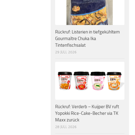
Rückruf: Listerien in tiefgekühltem
Gourmaître Chuka Ika
Tintenfischsalat
29 JULI, 2026
Rückruf: Verderb – Kuijper BV ruft
Yopokki Rice-Cake-Becher via TK
Maxx zurück
28 JULI, 2026