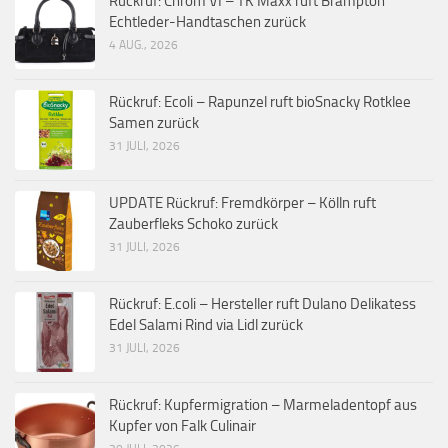
Rückruf: Chrom VI – TK Maxx ruft Brampton
Echtleder-Handtaschen zurück
4 AUG., 2026
Rückruf: Ecoli – Rapunzel ruft bioSnacky Rotklee
Samen zurück
31 JULI, 2026
UPDATE Rückruf: Fremdkörper – Kölln ruft
Zauberfleks Schoko zurück
31 JULI, 2026
Rückruf: E.coli – Hersteller ruft Dulano Delikatess
Edel Salami Rind via Lidl zurück
31 JULI, 2026
Rückruf: Kupfermigration – Marmeladentopf aus
Kupfer von Falk Culinair