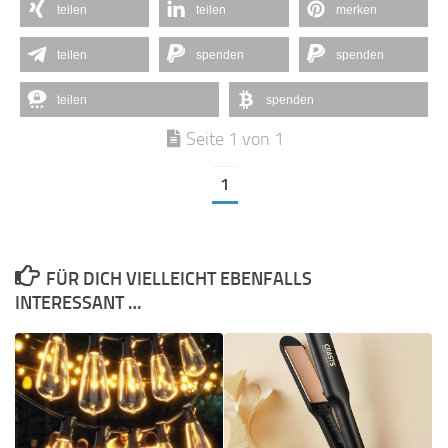
teilen
teilen
merken
teilen
spenden
spenden
teilen
spenden
Seite 1 von 1
1
FÜR DICH VIELLEICHT EBENFALLS
INTERESSANT …