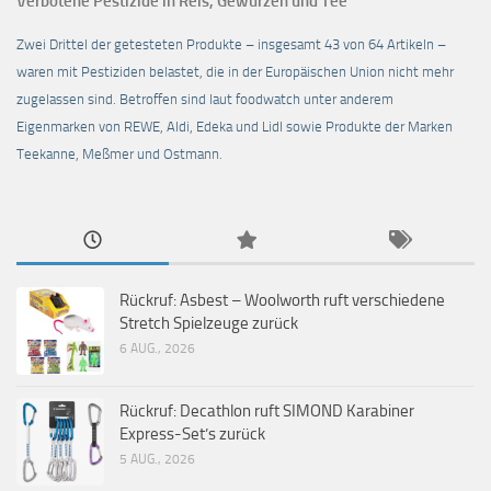
Verbotene Pestizide in Reis, Gewürzen und Tee
Zwei Drittel der getesteten Produkte – insgesamt 43 von 64 Artikeln –
waren mit Pestiziden belastet, die in der Europäischen Union nicht mehr
zugelassen sind. Betroffen sind laut foodwatch unter anderem
Eigenmarken von REWE, Aldi, Edeka und Lidl sowie Produkte der Marken
Teekanne, Meßmer und Ostmann.
Rückruf: Asbest – Woolworth ruft verschiedene
Stretch Spielzeuge zurück
6 AUG., 2026
Rückruf: Decathlon ruft SIMOND Karabiner
Express-Set’s zurück
5 AUG., 2026