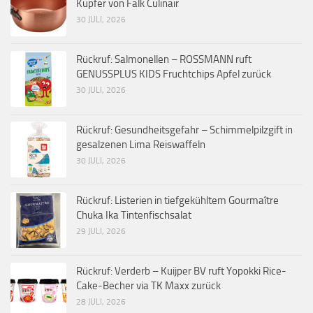
Kupfer von Falk Culinair
30 JULI, 2026
Rückruf: Salmonellen – ROSSMANN ruft
GENUSSPLUS KIDS Fruchtchips Apfel zurück
30 JULI, 2026
Rückruf: Gesundheitsgefahr – Schimmelpilzgift in
gesalzenen Lima Reiswaffeln
30 JULI, 2026
Rückruf: Listerien in tiefgekühltem Gourmaître
Chuka Ika Tintenfischsalat
29 JULI, 2026
Rückruf: Verderb – Kuijper BV ruft Yopokki Rice-
Cake-Becher via TK Maxx zurück
28 JULI, 2026