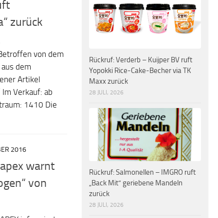
ft
a“ zurück
s
. Betroffen von dem
Rückruf: Verderb – Kuijper BV ruft
“ aus dem
Yopokki Rice-Cake-Becher via TK
ner Artikel
Maxx zurück
“ Im Verkauf: ab
28 JULI, 2026
traum: 1410 Die
BER 2016
Rapex warnt
Rückruf: Salmonellen – IMGRO ruft
bogen“ von
„Back Mit“ geriebene Mandeln
zurück
28 JULI, 2026