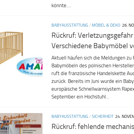
könnte....
BABYAUSSTATTUNG
/
MÖBEL & DEKO
26. N
Rückruf: Verletzungsgefahr
Verschiedene Babymöbel vo
Aktuell häufen sich die Meldungen zu
Babymöbeln des polnischen Herstellers
ruft die französische Handelskette Au
zurück. Bereits im Juni wurde ein Bab
europäische Schnellwarnsystem Rapex
September ein Hochstuhl...
BABYAUSSTATTUNG
/
SICHERHEIT
24. NOVE
Rückruf: fehlende mechanisc