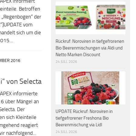
APEX informiert
einteile. Betroffen
ng „Regenbogen“ der
rt“]UPDATE vom
andelt sich um die
015...
Rückruf: Noroviren in tiefgefrorenen
Bio Beerenmischungen via Aldi und
Netto Marken Discount
MBER 2016
24 JULI, 2026
i“ von Selecta
APEX informierte
6 über Mängel an
Selecta. Der
UPDATE Rückruf: Noroviren in
n sich Kleinteile
tiefgefrorener Freshona Bio
Beerenmischung via Lidl
umgehend reagiert
24 JULI, 2026
ir nachfolgend...