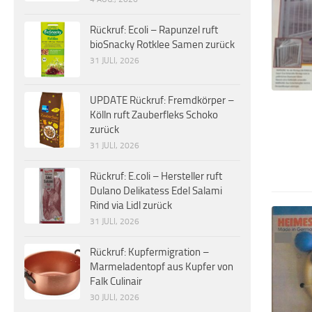
Rückruf: Ecoli – Rapunzel ruft
bioSnacky Rotklee Samen zurück
31 JULI, 2026
UPDATE Rückruf: Fremdkörper –
Kölln ruft Zauberfleks Schoko
zurück
31 JULI, 2026
Rückruf: E.coli – Hersteller ruft
Dulano Delikatess Edel Salami
Rind via Lidl zurück
31 JULI, 2026
Rückruf: Kupfermigration –
Marmeladentopf aus Kupfer von
Falk Culinair
30 JULI, 2026