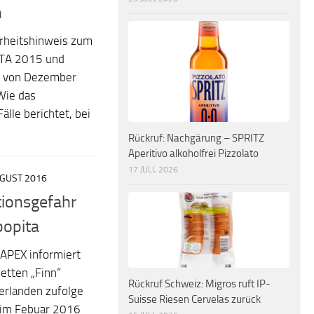
n
erheitshinweis zum
STA 2015 und
e von Dezember
Wie das
lle berichtet, bei
Rückruf: Nachgärung – SPRITZ
Aperitivo alkoholfrei Pizzolato
17 JULI, 2026
UGUST 2016
ionsgefahr
bopita
APEX informiert
etten „Finn“
Rückruf Schweiz: Migros ruft IP-
erlanden zufolge
Suisse Riesen Cervelas zurück
s im Febuar 2016