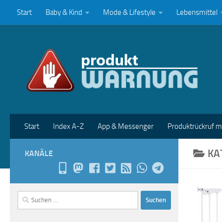
Start
Baby & Kind
Mode & Lifestyle
Lebensmittel
Zum Inhalt springen
Start
Index A-Z
App & Messenger
Produktrückruf 
KA
KANÄLE
Suchen
nach: