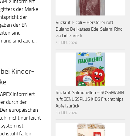
APEX informiert
gitters der Marke
tspricht der
Rückruf: E.coli – Hersteller ruft
rgaben der EN
Dulano Delikatess Edel Salami Rind
iten sind
via Lidl zurück
 und sind auch...
31 JULI, 2026
 bei Kinder-
ke
Rückruf: Salmonellen – ROSSMANN
APEX informiert
ruft GENUSSPLUS KIDS Fruchtchips
der durch den
Apfel zurück
 Der europäischen
30 JULI, 2026
hl nicht nur leicht
esystem ist
chstuhl fallen