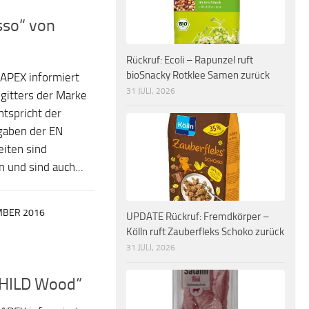
sso“ von
Rückruf: Ecoli – Rapunzel ruft
bioSnacky Rotklee Samen zurück
APEX informiert
31 JULI, 2026
gitters der Marke
tspricht der
rgaben der EN
iten sind
 und sind auch...
MBER 2016
UPDATE Rückruf: Fremdkörper –
Kölln ruft Zauberfleks Schoko zurück
31 JULI, 2026
CHILD Wood“