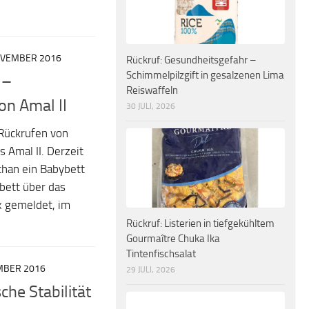
OVEMBER 2016
Rückruf: Gesundheitsgefahr –
Schimmelpilzgift in gesalzenen Lima
 –
Reiswaffeln
n Amal II
30 JULI, 2026
 Rückrufen von
 Amal II. Derzeit
chan ein Babybett
ybett über das
 gemeldet, im
Rückruf: Listerien in tiefgekühltem
Gourmaître Chuka Ika
Tintenfischsalat
MBER 2016
29 JULI, 2026
he Stabilität