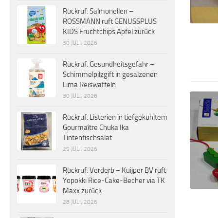
Rückruf: Salmonellen –
ROSSMANN ruft GENUSSPLUS
KIDS Fruchtchips Apfel zurück
30 JULI, 2026
Rückruf: Gesundheitsgefahr –
Schimmelpilzgift in gesalzenen
Lima Reiswaffeln
30 JULI, 2026
Rückruf: Listerien in tiefgekühltem
Gourmaître Chuka Ika
Tintenfischsalat
29 JULI, 2026
Rückruf: Verderb – Kuijper BV ruft
Yopokki Rice-Cake-Becher via TK
Maxx zurück
28 JULI, 2026