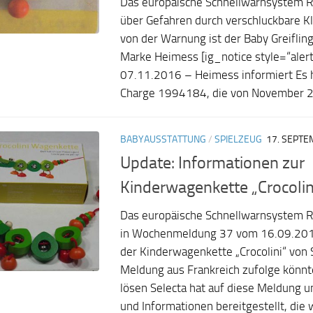
Das europäische Schnellwarnsystem R
über Gefahren durch verschluckbare Kl
von der Warnung ist der Baby Greifli
Marke Heimess [ig_notice style=“ale
07.11.2016 – Heimess informiert Es h
Charge 1994184, die von November 2
BABYAUSSTATTUNG
/
SPIELZEUG
17. SEPTE
Update: Informationen zur
Kinderwagenkette „Crocolin
Das europäische Schnellwarnsystem R
in Wochenmeldung 37 vom 16.09.201
der Kinderwagenkette „Crocolini“ von 
Meldung aus Frankreich zufolge könnte
lösen Selecta hat auf diese Meldung 
und Informationen bereitgestellt, die w