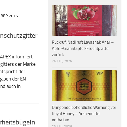
MBER 2016
nschutzgitter
Rückruf: Nadi ruft Lavashak Anar –
Apfel-Granatapfel-Fruchtplatte
zurück
APEX informiert
24 JULI, 2026
gitters der Marke
tspricht der
rgaben der EN
nd auch in
Dringende behördliche Warnung vor
Royal Honey – Arzneimittel
enthalten
erheitsbügeln
23 JULI, 2026