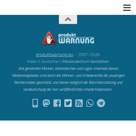
produktwarnung.eu
- 2007-2026
Made in Gerstetten |
Medienzentrum Gerstetten
Alle genannten Marken, Warenzeichen und Logos innerhalb dieses
Medienangebotes sind durch die Marken- und Urheberechte der jeweiligen
Rechteinhaber geschützt, und dienen lediglich der Berichterstattung und
Verdeutlichung der hier veröffentlichten Inh
alte
Mastodon