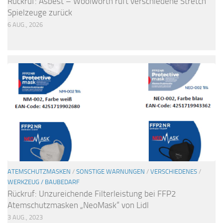
Rückruf: Asbest – Woolworth ruft verschiedene Stretch
Spielzeuge zurück
6 AUG., 2026
ATEMSCHUTZMASKEN
/
SONSTIGE WARNUNGEN
/
VERSCHIEDENES
/
WERKZEUG / BAUBEDARF
Rückruf: Unzureichende Filterleistung bei FFP2
Atemschutzmasken „NeoMask“ von Lidl
3 AUG., 2023