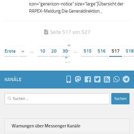
icon=“genericon-notice“ size=“large“]Übersicht der
RAPEX-Meldung Die Generaldirektion...
Seite 517 von 527
«
Erste
«
...
10
20
30
...
515
516
517
518
»
KANÄLE
Suchen
nach:
Warnungen über Messenger Kanäle