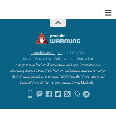
produktwarnung.eu
- 2007-2026
Made in Gerstetten |
Medienzentrum Gerstetten
Alle genannten Marken, Warenzeichen und Logos innerhalb dieses
Medienangebotes sind durch die Marken- und Urheberechte der jeweiligen
Rechteinhaber geschützt, und dienen lediglich der Berichterstattung und
Verdeutlichung der hier veröffentlichten Inh
alte
Mastodon