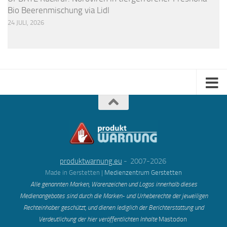
Bio Beerenmischung via Lidl
24 JULI, 2026
produktwarnung.eu
- 2007-2026
Made in Gerstetten |
Medienzentrum Gerstetten
Alle genannten Marken, Warenzeichen und Logos innerhalb dieses
Medienangebotes sind durch die Marken- und Urheberechte der jeweiligen
Rechteinhaber geschützt, und dienen lediglich der Berichterstattung und
Verdeutlichung der hier veröffentlichten Inh
alte
Mastodon