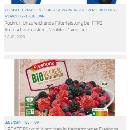
ATEMSCHUTZMASKEN
/
SONSTIGE WARNUNGEN
/
VERSCHIEDENES
/
WERKZEUG / BAUBEDARF
Rückruf: Unzureichende Filterleistung bei FFP2
Atemschutzmasken „NeoMask“ von Lidl
3 AUG., 2023
LEBENSMITTEL
/
TOP
UPDATE Rückruf: Noroviren in tiefgefrorener Freshona