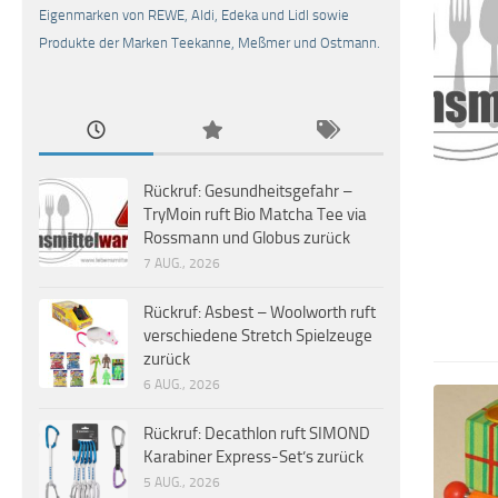
Eigenmarken von REWE, Aldi, Edeka und Lidl sowie
Produkte der Marken Teekanne, Meßmer und Ostmann.
Rückruf: Gesundheitsgefahr –
TryMoin ruft Bio Matcha Tee via
Rossmann und Globus zurück
7 AUG., 2026
Rückruf: Asbest – Woolworth ruft
verschiedene Stretch Spielzeuge
zurück
6 AUG., 2026
Rückruf: Decathlon ruft SIMOND
Karabiner Express-Set’s zurück
5 AUG., 2026