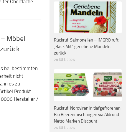
elter Oberfläche
r – Möbel
Rückruf: Salmonellen – IMGRO ruft
„Back Mit“ geriebene Mandeln
 zurück
zurück
28 JULI, 2026
ss bei bestimmten
rheit nicht
ann es zu
tikel Produkt:
0006 Hersteller /
Rückruf: Noroviren in tiefgefrorenen
Bio Beerenmischungen via Aldi und
Netto Marken Discount
24 JULI, 2026