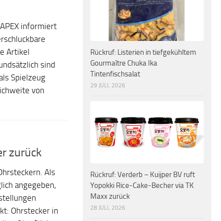
APEX informiert
erschluckbare
e Artikel
Rückruf: Listerien in tiefgekühltem
Gourmaître Chuka Ika
undsätzlich sind
Tintenfischsalat
als Spielzeug
29 JULI, 2026
eichweite von
er zurück
Ohrsteckern. Als
Rückruf: Verderb – Kuijper BV ruft
glich angegeben,
Yopokki Rice-Cake-Becher via TK
Maxx zurück
rstellungen
28 JULI, 2026
t: Ohrstecker in