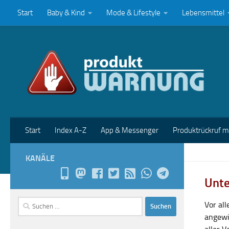
Start
Baby & Kind
Mode & Lifestyle
Lebensmittel
Zum Inhalt springen
Start
Index A-Z
App & Messenger
Produktrückruf 
KANÄLE
Unte
Suchen
Vor al
nach:
angewi