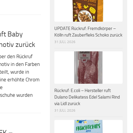
UPDATE Rückruf: Fremdkörper –
uft Baby
Kölln ruft Zauberfleks Schoko zurück
31 JULI, 2026
otiv zurück
ber den Rückruf
otiv in den Farben
eilt, wurde in
eine erhöhte Chrom
ce
Rückruf: E.coli – Hersteller ruft
byschuhe wurden
Dulano Delikatess Edel Salami Rind
via Lidl zurück
31 JULI, 2026
LEK –