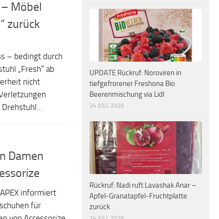
r – Möbel
h“ zurück
ss – bedingt durch
tuhl „Fresh“ ab
UPDATE Rückruf: Noroviren in
erheit nicht
tiefgefrorener Freshona Bio
Beerenmischung via Lidl
 Verletzungen
24 JULI, 2026
Drehstuhl...
in Damen
essorize
Rückruf: Nadi ruft Lavashak Anar –
APEX informiert
Apfel-Granatapfel-Fruchtplatte
schuhen für
zurück
en von Accessorize
24 JULI, 2026