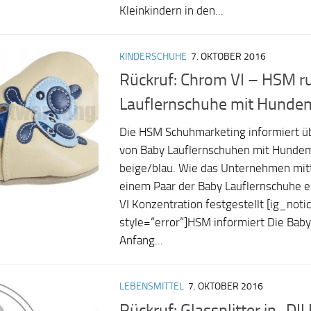
Kleinkindern in den...
KINDERSCHUHE
7. OKTOBER 2016
Rückruf: Chrom VI – HSM r
Lauflernschuhe mit Hundem
Die HSM Schuhmarketing informiert ü
von Baby Lauflernschuhen mit Hundem
beige/blau. Wie das Unternehmen mitt
einem Paar der Baby Lauflernschuhe 
VI Konzentration festgestellt [ig_noti
style=“error“]HSM informiert Die Ba
Anfang...
LEBENSMITTEL
7. OKTOBER 2016
Rückruf: Glassplitter in „DI