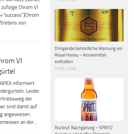
 zufolge Chrom VI
le=“success“]Chrom
ftretens von
Dringende behördliche Warnung vor
Royal Honey – Arzneimittel
hrom VI
enthalten
23 JULI, 2026
ürtel
APEX informiert
dergürteln. Leider
ertriebsweg der
er sind damit auf
ng angewiesen.
emessen an der...
Rückruf: Nachgärung – SPRITZ