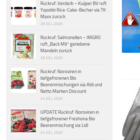
Rückruf: Verderb – Kuijper BV ruft
Yopokki Rice-Cake-Becher via TK
Maxx zurück
28 JULI, 2026
Rückruf: Salmonellen – IMGRO
ruft „Back Mit“ geriebene
Mandeln zurück
28 JULI, 2026
Rückruf: Noroviren in
tiefgefrorenen Bio
Beerenmischungen via Aldi und
Netto Marken Discount
24 JULI, 2026
UPDATE Rückruf: Noroviren in
tiefgefrorener Freshona Bio
Beerenmischung via Lidl
24 JULI, 2026