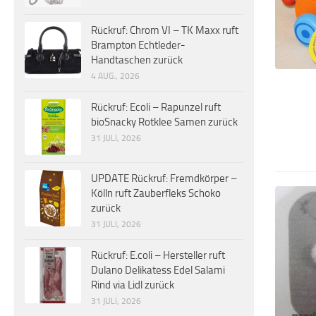
Rückruf: Chrom VI – TK Maxx ruft
Brampton Echtleder-
Handtaschen zurück
4 AUG., 2026
Rückruf: Ecoli – Rapunzel ruft
bioSnacky Rotklee Samen zurück
31 JULI, 2026
UPDATE Rückruf: Fremdkörper –
Kölln ruft Zauberfleks Schoko
zurück
31 JULI, 2026
Rückruf: E.coli – Hersteller ruft
Dulano Delikatess Edel Salami
Rind via Lidl zurück
31 JULI, 2026