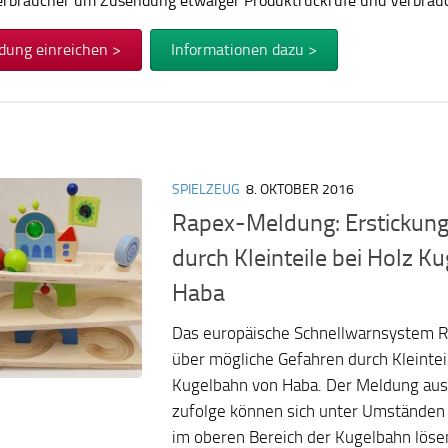
Verbraucher um Zusendung etwaiger Produktrückrufe und Verbra
dung einreichen >
Informationen dazu >
SPIELZEUG
8. OKTOBER 2016
Rapex-Meldung: Erstickung
durch Kleinteile bei Holz K
Haba
Das europäische Schnellwarnsystem R
über mögliche Gefahren durch Kleinteil
Kugelbahn von Haba. Der Meldung aus
zufolge können sich unter Umständen
im oberen Bereich der Kugelbahn löse