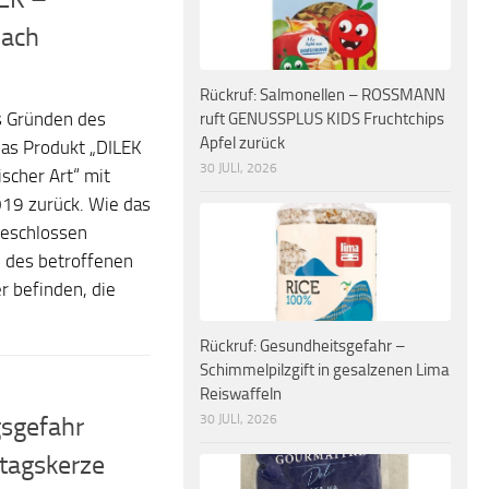
nach
Rückruf: Salmonellen – ROSSMANN
us Gründen des
ruft GENUSSPLUS KIDS Fruchtchips
Apfel zurück
as Produkt „DILEK
30 JULI, 2026
scher Art“ mit
19 zurück. Wie das
geschlossen
n des betroffenen
r befinden, die
Rückruf: Gesundheitsgefahr –
Schimmelpilzgift in gesalzenen Lima
Reiswaffeln
sgefahr
30 JULI, 2026
stagskerze