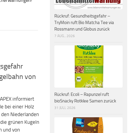
ucherwarnungen!
Rückruf: Gesundheitsgefahr –
TryMoin ruft Bio Matcha Tee via
Rossmann und Globus zurück
7 AUG., 2026
sgefahr
ugelbahn von
Rückruf: Ecoli – Rapunzel ruft
APEX informiert
bioSnacky Rotklee Samen zurück
e bei einer Holz
31 JULI, 2026
 den Niederlanden
 die grünen Kugeln
n und von