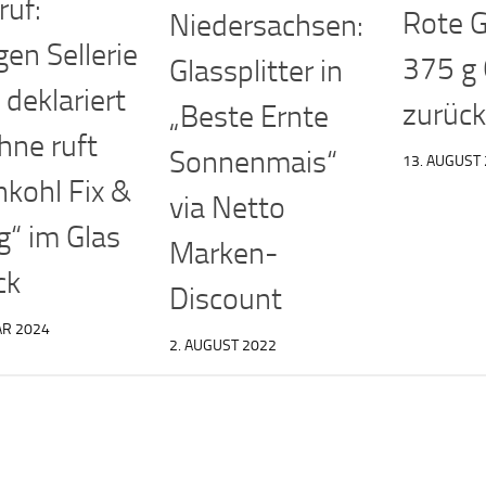
ruf:
Rote G
Niedersachsen:
gen Sellerie
375 g 
Glassplitter in
 deklariert
zurück
„Beste Ernte
hne ruft
Sonnenmais“
13. AUGUST
nkohl Fix &
via Netto
g“ im Glas
Marken-
ck
Discount
AR 2024
2. AUGUST 2022