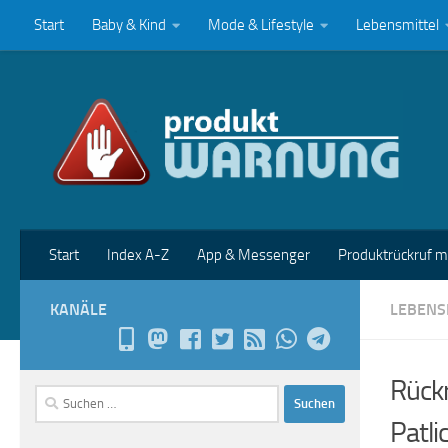
Start
Baby & Kind
Mode & Lifestyle
Lebensmittel
Zum Inhalt springen
Start
Index A-Z
App & Messenger
Produktrückruf 
KANÄLE
LEBENS
Rückr
Suchen
nach:
Patli