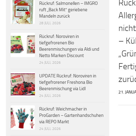
Rück
Rückruf: Salmonellen – IMGRO
ruft „Back Mit“ geriebene
Aller
Mandeln zurück
28 JULI, 2026
nicht
Rückruf: Noroviren in
– Kü
tiefgefrorenen Bio
Beerenmischungen via Aldi und
„Grü
Netto Marken Discount
24 JULI, 2026
Ferti
UPDATE Rückruf: Noroviren in
zurü
tiefgefrorener Freshona Bio
Beerenmischung via Lidl
21. JANU
24 JULI, 2026
Rückruf: Weichmacher in
ProGarden – Gartenhandschuhen
via REPO Markt
24 JULI, 2026