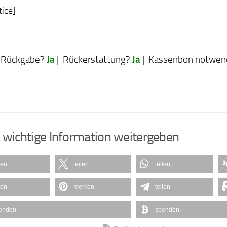
tice]
Ja
Ja
Rückgabe?
| Rückerstattung?
| Kassenbon notwen
 wichtige Information weitergeben
len
teilen
teilen
len
merken
teilen
enden
spenden