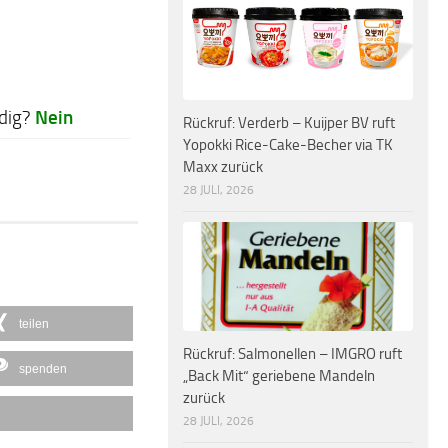
Nein
dig?
Rückruf: Verderb – Kuijper BV ruft
Yopokki Rice-Cake-Becher via TK
Maxx zurück
28 JULI, 2026
teilen
Rückruf: Salmonellen – IMGRO ruft
spenden
„Back Mit“ geriebene Mandeln
zurück
28 JULI, 2026