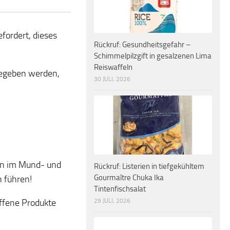
fordert, dieses
Rückruf: Gesundheitsgefahr –
Schimmelpilzgift in gesalzenen Lima
Reiswaffeln
gegeben werden,
30 JULI, 2026
gen im Mund- und
Rückruf: Listerien in tiefgekühltem
Gourmaître Chuka Ika
 führen!
Tintenfischsalat
29 JULI, 2026
offene Produkte