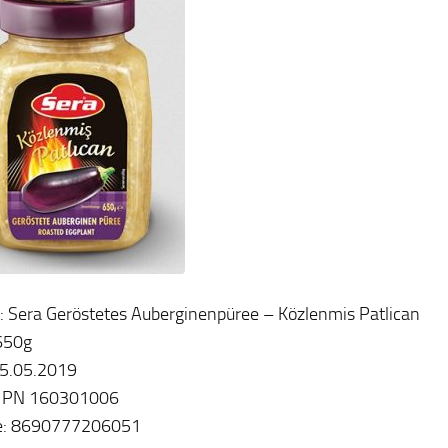
: Sera Geröstetes Auberginenpüree – Közlenmis Patlican
 650g
5.05.2019
.: PN 160301006
e: 8690777206051