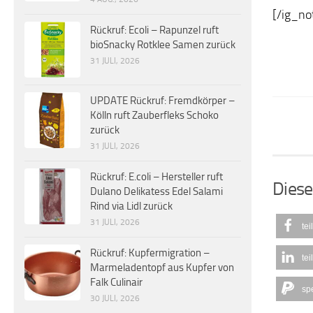
[/ig_no
Rückruf: Ecoli – Rapunzel ruft
bioSnacky Rotklee Samen zurück
31 JULI, 2026
UPDATE Rückruf: Fremdkörper –
Kölln ruft Zauberfleks Schoko
zurück
31 JULI, 2026
Rückruf: E.coli – Hersteller ruft
Diese
Dulano Delikatess Edel Salami
Rind via Lidl zurück
31 JULI, 2026
tei
Rückruf: Kupfermigration –
tei
Marmeladentopf aus Kupfer von
Falk Culinair
sp
30 JULI, 2026