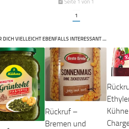
Seite 1 von 1
1
R DICH VIELLEICHT EBENFALLS INTERESSANT …
Rückru
Ethyle
Kühne 
Rückruf –
Charg
Bremen und