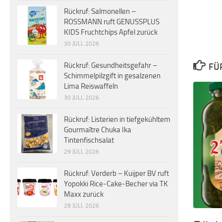
Rückruf: Salmonellen –
ROSSMANN ruft GENUSSPLUS
KIDS Fruchtchips Apfel zurück
30 JULI, 2026
Rückruf: Gesundheitsgefahr –
FÜ
Schimmelpilzgift in gesalzenen
Lima Reiswaffeln
30 JULI, 2026
Rückruf: Listerien in tiefgekühltem
Gourmaître Chuka Ika
Tintenfischsalat
29 JULI, 2026
Rückruf: Verderb – Kuijper BV ruft
Yopokki Rice-Cake-Becher via TK
Maxx zurück
28 JULI, 2026