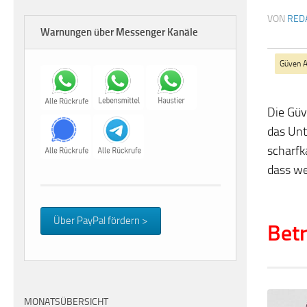
VON
RED
Warnungen über Messenger Kanäle
Güven 
Die Güv
das Unt
scharfk
dass we
Über PayPal fördern >
Betr
MONATSÜBERSICHT