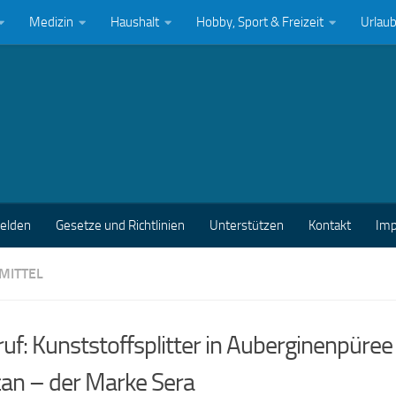
Medizin
Haushalt
Hobby, Sport & Freizeit
Urlau
melden
Gesetze und Richtlinien
Unterstützen
Kontakt
Im
MITTEL
uf: Kunststoffsplitter in Auberginenpüre
can – der Marke Sera