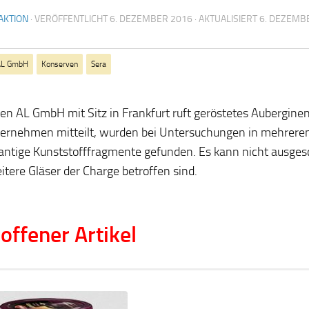
AKTION
· VERÖFFENTLICHT
6. DEZEMBER 2016
· AKTUALISIERT
6. DEZEMB
AL GmbH
Konserven
Sera
en AL GmbH mit Sitz in Frankfurt ruft geröstetes Aubergine
ernehmen mitteilt, wurden bei Untersuchungen in mehreren
antige Kunststofffragmente gefunden. Es kann nicht ausge
itere Gläser der Charge betroffen sind.
offener Artikel