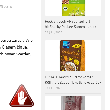
ER 2016
Rückruf: Ecoli – Rapunzel ruft
bioSnacky Rotklee Samen zurück
31 JULI, 2026
npüree zurück. Wie
 Gläsern blaue,
schlossen werden,
UPDATE Rückruf: Fremdkörper –
Kölln ruft Zauberfleks Schoko zurück
31 JULI, 2026