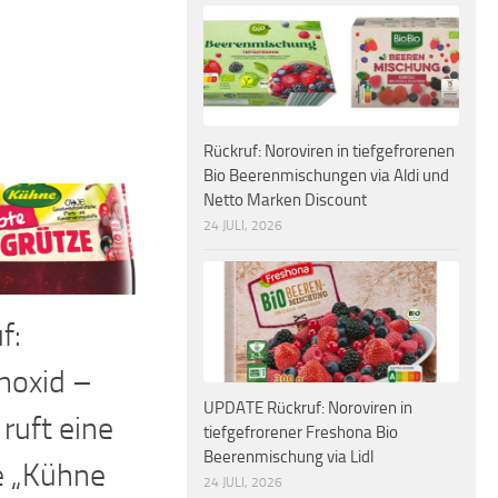
Rückruf: Noroviren in tiefgefrorenen
Bio Beerenmischungen via Aldi und
Netto Marken Discount
24 JULI, 2026
f:
noxid –
UPDATE Rückruf: Noroviren in
ruft eine
tiefgefrorener Freshona Bio
Beerenmischung via Lidl
e „Kühne
24 JULI, 2026