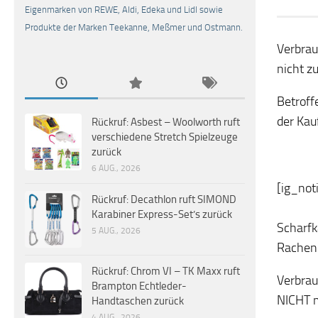
Eigenmarken von REWE, Aldi, Edeka und Lidl sowie
Produkte der Marken Teekanne, Meßmer und Ostmann.
Verbrau
nicht z
Betroff
der Kau
Rückruf: Asbest – Woolworth ruft
verschiedene Stretch Spielzeuge
zurück
6 AUG., 2026
[ig_not
Rückruf: Decathlon ruft SIMOND
Karabiner Express-Set’s zurück
Scharfk
5 AUG., 2026
Rachenr
Rückruf: Chrom VI – TK Maxx ruft
Verbrau
Brampton Echtleder-
NICHT 
Handtaschen zurück
4 AUG., 2026