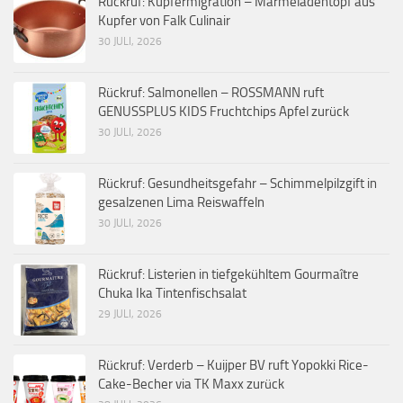
Rückruf: Kupfermigration – Marmeladentopf aus
Kupfer von Falk Culinair
30 JULI, 2026
Rückruf: Salmonellen – ROSSMANN ruft
GENUSSPLUS KIDS Fruchtchips Apfel zurück
30 JULI, 2026
Rückruf: Gesundheitsgefahr – Schimmelpilzgift in
gesalzenen Lima Reiswaffeln
30 JULI, 2026
Rückruf: Listerien in tiefgekühltem Gourmaître
Chuka Ika Tintenfischsalat
29 JULI, 2026
Rückruf: Verderb – Kuijper BV ruft Yopokki Rice-
Cake-Becher via TK Maxx zurück