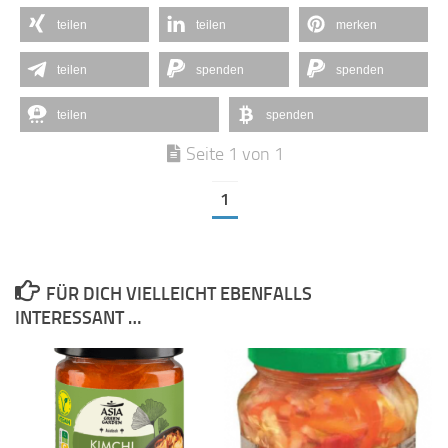
teilen
teilen
merken
teilen
spenden
spenden
teilen
spenden
Seite 1 von 1
1
FÜR DICH VIELLEICHT EBENFALLS
INTERESSANT …