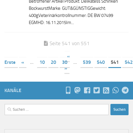
Betroffener Artikel Produkt: Delikatess Schinken
BockwurstMarke: GUT&GÜNSTIGGewicht:
400gVeterinärkontrollnummer: DE BW 07499
EGMHD: 16.11.2015Im...
Seite 541 von 551
«
Erste
«
...
10
20
30
...
539
540
541
542
»
KANÄLE
Suchen
nach: