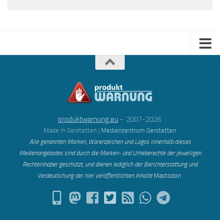
produktwarnung.eu
- 2007-2026
Made in Gerstetten |
Medienzentrum Gerstetten
Alle genannten Marken, Warenzeichen und Logos innerhalb dieses
Medienangebotes sind durch die Marken- und Urheberechte der jeweiligen
Rechteinhaber geschützt, und dienen lediglich der Berichterstattung und
Verdeutlichung der hier veröffentlichten Inh
alte
Mastodon