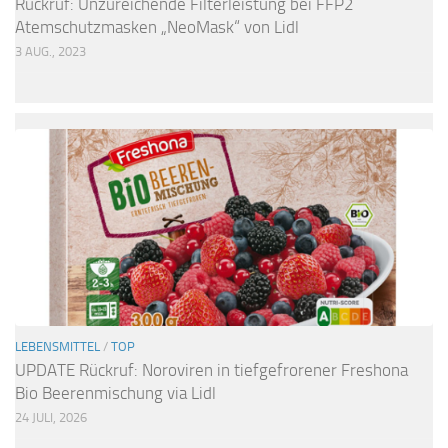
Rückruf: Unzureichende Filterleistung bei FFP2
Atemschutzmasken „NeoMask“ von Lidl
3 AUG., 2023
LEBENSMITTEL
/
TOP
UPDATE Rückruf: Noroviren in tiefgefrorener Freshona
Bio Beerenmischung via Lidl
24 JULI, 2026