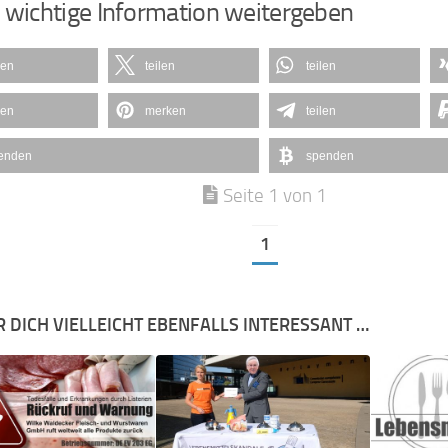
 wichtige Information weitergeben
len
teilen
teilen
len
merken
teilen
enden
spenden
Seite 1 von 1
1
R DICH VIELLEICHT EBENFALLS INTERESSANT …