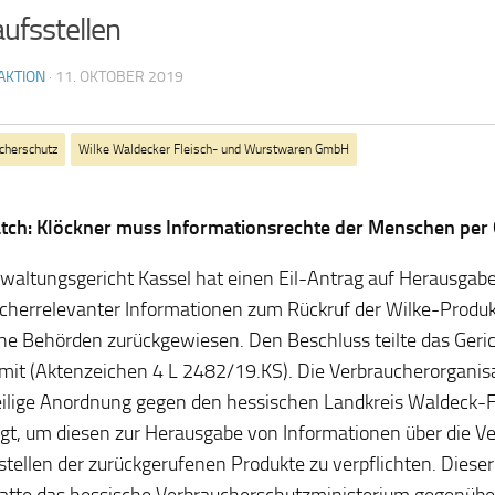
ufsstellen
AKTION
·
11. OKTOBER 2019
cherschutz
Wilke Waldecker Fleisch- und Wurstwaren GmbH
ch: Klöckner muss Informationsrechte der Menschen per 
waltungsgericht Kassel hat einen Eil-Antrag auf Herausgab
cherrelevanter Informationen zum Rückruf der Wilke-Produk
he Behörden zurückgewiesen. Den Beschluss teilte das Ger
 mit (Aktenzeichen 4 L 2482/19.KS). Die Verbraucherorganisa
ilige Anordnung gegen den hessischen Landkreis Waldeck-
gt, um diesen zur Herausgabe von Informationen über die V
tellen der zurückgerufenen Produkte zu verpflichten. Dieser
atte das hessische Verbraucherschutzministerium gegenüb