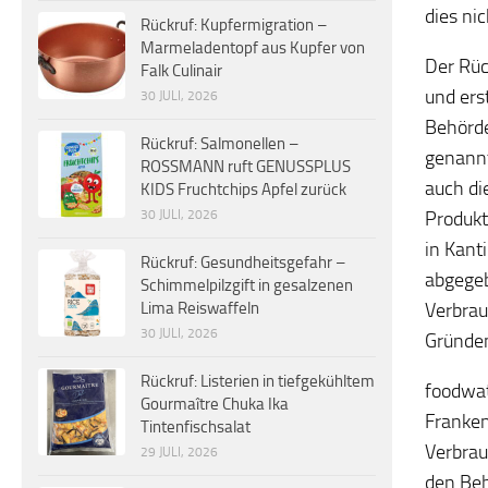
dies ni
Rückruf: Kupfermigration –
Marmeladentopf aus Kupfer von
Der Rüc
Falk Culinair
und ers
30 JULI, 2026
Behörde
Rückruf: Salmonellen –
genannt
ROSSMANN ruft GENUSSPLUS
auch di
KIDS Fruchtchips Apfel zurück
Produkt
30 JULI, 2026
in Kant
Rückruf: Gesundheitsgefahr –
abgegeb
Schimmelpilzgift in gesalzenen
Verbrau
Lima Reiswaffeln
30 JULI, 2026
Gründen
Rückruf: Listerien in tiefgekühltem
foodwat
Gourmaître Chuka Ika
Franken
Tintenfischsalat
Verbrau
29 JULI, 2026
den Beh