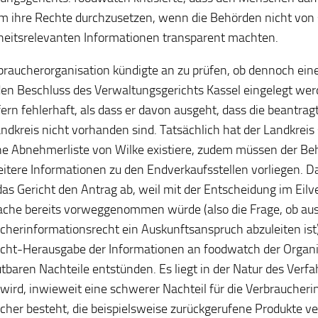
um ihre Rechte durchzusetzen, wenn die Behörden nicht von s
eitsrelevanten Informationen transparent machten.
braucherorganisation kündigte an zu prüfen, ob dennoch ei
en Beschluss des Verwaltungsgerichts Kassel eingelegt wer
ofern fehlerhaft, als dass er davon ausgeht, dass die beantra
ndkreis nicht vorhanden sind. Tatsächlich hat der Landkreis
ne Abnehmerliste von Wilke existiere, zudem müssen der Beh
itere Informationen zu den Endverkaufsstellen vorliegen. D
das Gericht den Antrag ab, weil mit der Entscheidung im Eilv
che bereits vorweggenommen würde (also die Frage, ob au
cherinformationsrecht ein Auskunftsanspruch abzuleiten ist)
icht-Herausgabe der Informationen an foodwatch der Organi
baren Nachteile entstünden. Es liegt in der Natur des Verfa
 wird, inwieweit eine schwerer Nachteil für die Verbraucher
cher besteht, die beispielsweise zurückgerufene Produkte v