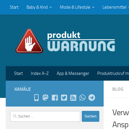
Start
Baby & Kind
Mode & Lifestyle
Lebensmittel
Zum Inhalt springen
Start
Index A-Z
App & Messenger
Produktrückruf 
KANÄLE
BLOG
Verwa
Suchen
nach:
Anspr