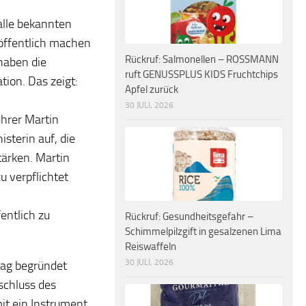
alle bekannten
öffentlich machen
Rückruf: Salmonellen – ROSSMANN
haben die
ruft GENUSSPLUS KIDS Fruchtchips
ion. Das zeigt:
Apfel zurück
30 JULI, 2026
hrer Martin
sterin auf, die
ärken. Martin
 verpflichtet
entlich zu
Rückruf: Gesundheitsgefahr –
Schimmelpilzgift in gesalzenen Lima
Reiswaffeln
30 JULI, 2026
rag begründet
schluss des
it ein Instrument