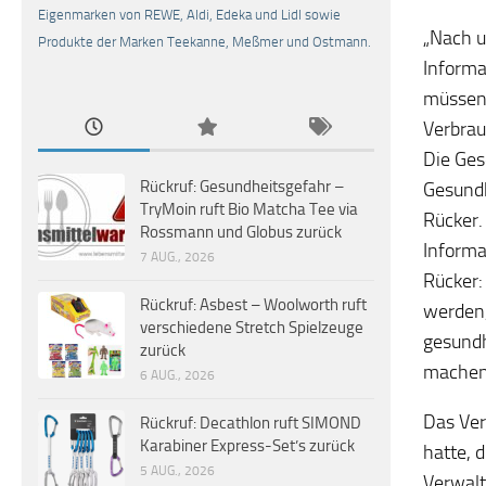
Eigenmarken von REWE, Aldi, Edeka und Lidl sowie
„Nach u
Produkte der Marken Teekanne, Meßmer und Ostmann.
Informa
müssen.
Verbrau
Die Ges
Rückruf: Gesundheitsgefahr –
Gesundh
TryMoin ruft Bio Matcha Tee via
Rücker.
Rossmann und Globus zurück
Informa
7 AUG., 2026
Rücker:
Rückruf: Asbest – Woolworth ruft
werden,
verschiedene Stretch Spielzeuge
gesundh
zurück
machen,
6 AUG., 2026
Das Ver
Rückruf: Decathlon ruft SIMOND
Karabiner Express-Set’s zurück
hatte, 
5 AUG., 2026
Verwalt