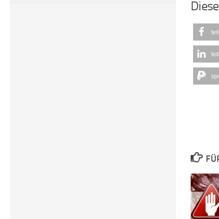
Diese
tei
tei
sp
FÜ