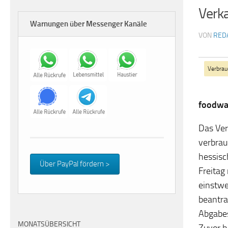
Verka
Warnungen über Messenger Kanäle
VON
RED
Verbrau
foodwat
Das Ver
verbrau
hessisc
Über PayPal fördern >
Freitag
einstwe
beantra
Abgabes
MONATSÜBERSICHT
Zuvor h