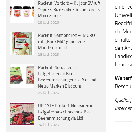
Rückruf: Verderb – Kuijper BV ruft
einer v
Yopokki Rice-Cake-Becher via TK
Umweltm
Maxx zurück
Regelfr
28 JULI, 2026
die Men
Rückruf: Salmonellen – IMGRO
erhalte
ruft „Back Mit“ geriebene
den Ant
Mandeln zurück
28 JULI, 2026
Landkre
Lebensm
Rückruf: Noroviren in
tiefgefrorenen Bio
Weiter
Beerenmischungen via Aldi und
Beschlu
Netto Marken Discount
24 JULI, 2026
Quelle: 
UPDATE Rückruf: Noroviren in
Internet
tiefgefrorener Freshona Bio
Beerenmischung via Lidl
24 JULI, 2026