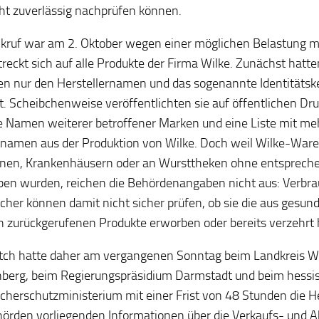
cht zuverlässig nachprüfen können.
kruf war am 2. Oktober wegen einer möglichen Belastung mit
treckt sich auf alle Produkte der Firma Wilke. Zunächst hatt
n nur den Herstellernamen und das sogenannte Identitäts
. Scheibchenweise veröffentlichten sie auf öffentlichen Druc
e Namen weiterer betroffener Marken und eine Liste mit me
namen aus der Produktion von Wilke. Doch weil Wilke-Ware
inen, Krankenhäusern oder an Wursttheken ohne entsprec
en wurden, reichen die Behördenangaben nicht aus: Verbr
cher können damit nicht sicher prüfen, ob sie die aus gesund
 zurückgerufenen Produkte erworben oder bereits verzehrt
ch hatte daher am vergangenen Sonntag beim Landkreis W
berg, beim Regierungspräsidium Darmstadt und beim hessi
cherschutzministerium mit einer Frist von 48 Stunden die H
örden vorliegenden Informationen über die Verkaufs- und A