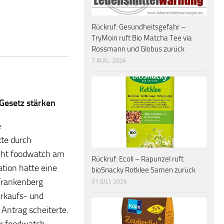
Rückruf: Gesundheitsgefahr –
TryMoin ruft Bio Matcha Tee via
Rossmann und Globus zurück
7 AUG., 2026
Gesetz stärken
e
te durch
icht foodwatch am
Rückruf: Ecoli – Rapunzel ruft
tion hatte eine
bioSnacky Rotklee Samen zurück
Frankenberg
31 JULI, 2026
erkaufs- und
 Antrag scheiterte.
er foodwatch