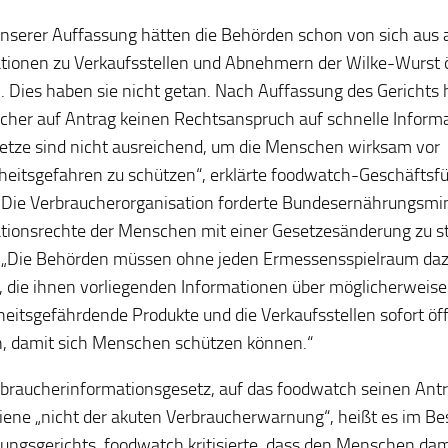
nserer Auffassung hätten die Behörden schon von sich aus 
tionen zu Verkaufsstellen und Abnehmern der Wilke-Wurst 
 Dies haben sie nicht getan. Nach Auffassung des Gerichts 
cher auf Antrag keinen Rechtsanspruch auf schnelle Informat
etze sind nicht ausreichend, um die Menschen wirksam vor
eitsgefahren zu schützen“, erklärte foodwatch-Geschäftsfü
 Die Verbraucherorganisation forderte Bundesernährungsmini
tionsrechte der Menschen mit einer Gesetzesänderung zu st
 „Die Behörden müssen ohne jeden Ermessensspielraum dazu
 die ihnen vorliegenden Informationen über möglicherweise
eitsgefährdende Produkte und die Verkaufsstellen sofort öff
 damit sich Menschen schützen können.“
braucherinformationsgesetz, auf das foodwatch seinen Ant
diene „nicht der akuten Verbraucherwarnung“, heißt es im Be
ungsgerichts. foodwatch kritisierte, dass den Menschen dam