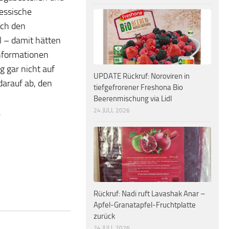
essische
ach den
l – damit hätten
Informationen
g gar nicht auf
UPDATE Rückruf: Noroviren in
darauf ab, den
tiefgefrorener Freshona Bio
Beerenmischung via Lidl
.
24 JULI, 2026
Rückruf: Nadi ruft Lavashak Anar –
Apfel-Granatapfel-Fruchtplatte
zurück
24 JULI, 2026