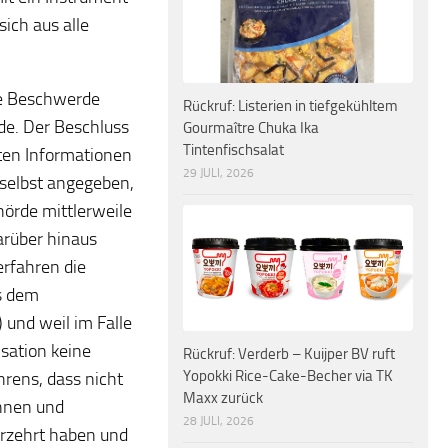
ich aus alle
ne Beschwerde
Rückruf: Listerien in tiefgekühltem
de. Der Beschluss
Gourmaître Chuka Ika
Tintenfischsalat
gten Informationen
29 JULI, 2026
 selbst angegeben,
örde mittlerweile
arüber hinaus
erfahren die
s dem
 und weil im Falle
sation keine
Rückruf: Verderb – Kuijper BV ruft
Yopokki Rice-Cake-Becher via TK
hrens, dass nicht
Maxx zurück
innen und
28 JULI, 2026
erzehrt haben und