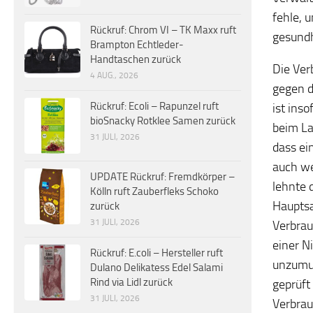
fehle, 
Rückruf: Chrom VI – TK Maxx ruft
gesundh
Brampton Echtleder-
Handtaschen zurück
Die Ver
4 AUG., 2026
gegen d
Rückruf: Ecoli – Rapunzel ruft
ist ins
bioSnacky Rotklee Samen zurück
beim La
31 JULI, 2026
dass ei
auch we
UPDATE Rückruf: Fremdkörper –
lehnte 
Kölln ruft Zauberfleks Schoko
Hauptsa
zurück
31 JULI, 2026
Verbrau
einer N
Rückruf: E.coli – Hersteller ruft
unzumut
Dulano Delikatess Edel Salami
Rind via Lidl zurück
geprüft
31 JULI, 2026
Verbrau