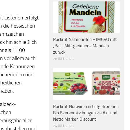
 Listerien erfolgt
en die hessischen
kennzeichen
Rückruf: Salmonellen – IMGRO ruft
k hin schließlich
„Back Mit“ geriebene Mandeln
hr als 1.100
zurück
n vor allem auch
28 JULI, 2026
hende Kennungen
aucherinnen und
heitlichen
 haben.
aldeck-
Rückruf: Noroviren in tiefgefrorenen
schen
Bio Beerenmischungen via Aldi und
Netto Marken Discount
erausgabe aller
24 JULI, 2026
bgabestellen und