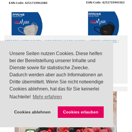
ATEMSCHUTZMASKEN
/
SONSTIGE WARNUNGEN
/
VERSCHIEDENES
/
WERKZEUG / BAUBEDARF
Unsere Seiten nutzen Cookies. Diese helfen
Rückruf: Unzureichende Filterleistung bei FFP2
bei der Bereitstellung unserer Inhalte und
Atemschutzmasken „NeoMask“ von Lidl
Dienste sowie für statistische Zwecke.
3 AUG., 2023
Dadurch werden aber auch Informationen an
Dritte übermittelt. Wenn Sie nicht notwendige
Cookies ablehnen, hat das für Sie keinerlei
Nachteile!
Mehr erfahren
Cookies ablehnen
Cookies erlauben