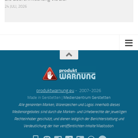
24 JULI, 2026
produktwarnung.eu
- 2007-2026
Made in Gerstetten |
Medienzentrum Gerstetten
Alle genannten Marken, Warenzeichen und Logos innerhalb dieses
Medienangebotes sind durch die Marken- und Urheberechte der jeweiligen
Rechteinhaber geschützt, und dienen lediglich der Berichterstattung und
Verdeutlichung der hier veröffentlichten Inh
alte
Mastodon