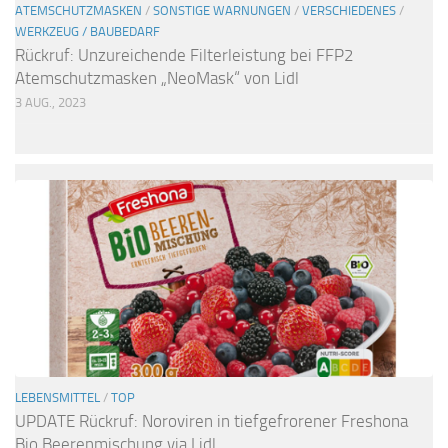
ATEMSCHUTZMASKEN
/
SONSTIGE WARNUNGEN
/
VERSCHIEDENES
/
WERKZEUG / BAUBEDARF
Rückruf: Unzureichende Filterleistung bei FFP2
Atemschutzmasken „NeoMask“ von Lidl
3 AUG., 2023
LEBENSMITTEL
/
TOP
UPDATE Rückruf: Noroviren in tiefgefrorener Freshona
Bio Beerenmischung via Lidl