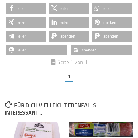
teilen
teilen
teilen
teilen
teilen
merken
teilen
spenden
spenden
teilen
spenden
Seite 1 von 1
1
FÜR DICH VIELLEICHT EBENFALLS
INTERESSANT …