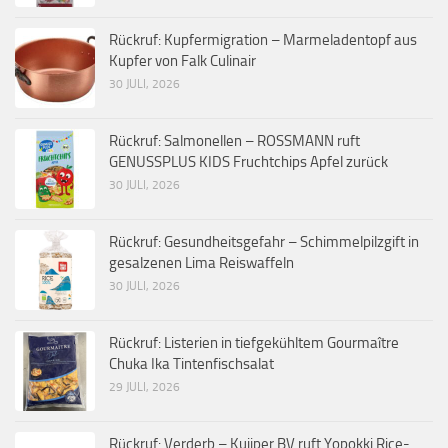
Rückruf: Kupfermigration – Marmeladentopf aus
Kupfer von Falk Culinair
30 JULI, 2026
Rückruf: Salmonellen – ROSSMANN ruft
GENUSSPLUS KIDS Fruchtchips Apfel zurück
30 JULI, 2026
Rückruf: Gesundheitsgefahr – Schimmelpilzgift in
gesalzenen Lima Reiswaffeln
30 JULI, 2026
Rückruf: Listerien in tiefgekühltem Gourmaître
Chuka Ika Tintenfischsalat
29 JULI, 2026
Rückruf: Verderb – Kuijper BV ruft Yopokki Rice-