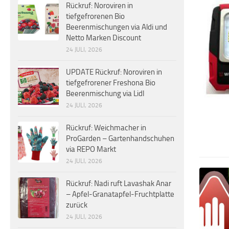
Rückruf: Noroviren in
tiefgefrorenen Bio
Beerenmischungen via Aldi und
Netto Marken Discount
24 JULI, 2026
UPDATE Rückruf: Noroviren in
tiefgefrorener Freshona Bio
Beerenmischung via Lidl
24 JULI, 2026
Rückruf: Weichmacher in
ProGarden – Gartenhandschuhen
via REPO Markt
24 JULI, 2026
Rückruf: Nadi ruft Lavashak Anar
– Apfel-Granatapfel-Fruchtplatte
zurück
24 JULI, 2026