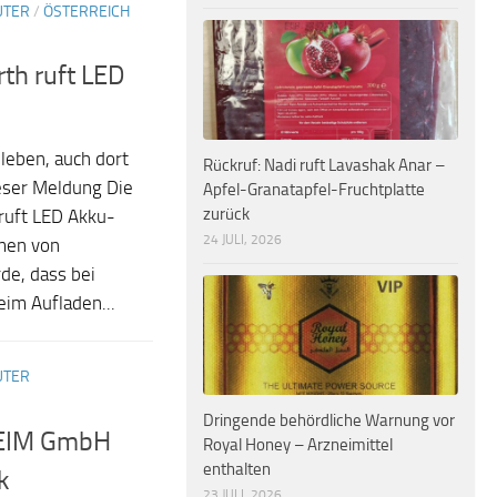
UTER
/
ÖSTERREICH
th ruft LED
leben, auch dort
Rückruf: Nadi ruft Lavashak Anar –
eser Meldung Die
Apfel-Granatapfel-Fruchtplatte
zurück
ruft LED Akku-
24 JULI, 2026
men von
de, dass bei
im Aufladen...
UTER
Dringende behördliche Warnung vor
HEIM GmbH
Royal Honey – Arzneimittel
enthalten
k
23 JULI, 2026