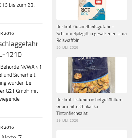
2016 bis zum 23.
Rückruf: Gesundheitsgefahr –
ER 2016
Schimmelpilzgift in gesalzenen Lima
Reiswaffeln
schlaggefahr
30 JULI, 2026
XL-1210
he Behörde NVWA 41
 und Sicherheit
ung wurden bei
er G2T GmbH mit
rwiegende
Rückruf: Listerien in tiefgekühltem
Gourmaître Chuka Ika
Tintenfischsalat
29 JULI, 2026
ER 2016
 Note 7 –