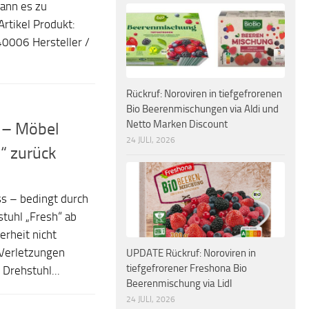
ann es zu
tikel Produkt:
0006 Hersteller /
Rückruf: Noroviren in tiefgefrorenen
Bio Beerenmischungen via Aldi und
Netto Marken Discount
r – Möbel
24 JULI, 2026
h“ zurück
ss – bedingt durch
tuhl „Fresh“ ab
erheit nicht
 Verletzungen
UPDATE Rückruf: Noroviren in
tiefgefrorener Freshona Bio
Drehstuhl...
Beerenmischung via Lidl
24 JULI, 2026