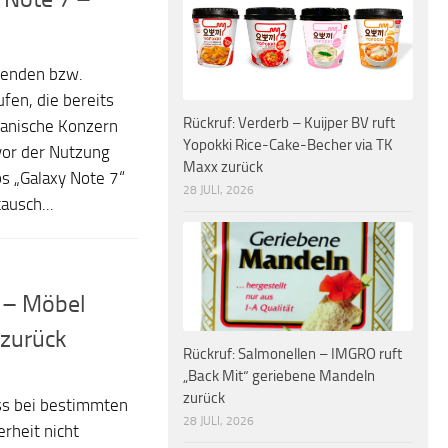
renden bzw.
fen, die bereits
Rückruf: Verderb – Kuijper BV ruft
eanische Konzern
Yopokki Rice-Cake-Becher via TK
or der Nutzung
Maxx zurück
s „Galaxy Note 7“
28 JULI, 2026
ausch...
r – Möbel
 zurück
Rückruf: Salmonellen – IMGRO ruft
„Back Mit“ geriebene Mandeln
zurück
ss bei bestimmten
28 JULI, 2026
rheit nicht