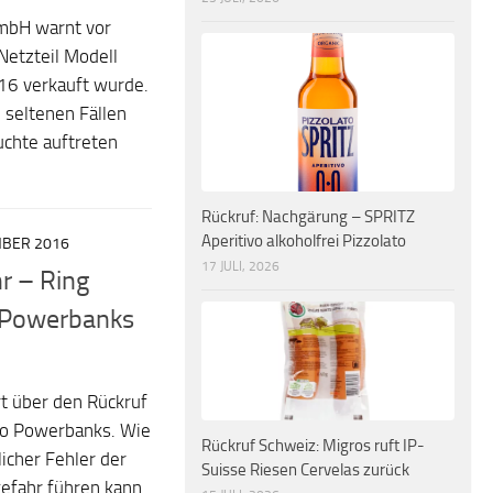
mbH warnt vor
Netzteil Modell
6 verkauft wurde.
 seltenen Fällen
uchte auftreten
Rückruf: Nachgärung – SPRITZ
Aperitivo alkoholfrei Pizzolato
MBER 2016
17 JULI, 2026
r – Ring
a Powerbanks
t über den Rückruf
ro Powerbanks. Wie
Rückruf Schweiz: Migros ruft IP-
icher Fehler der
Suisse Riesen Cervelas zurück
efahr führen kann