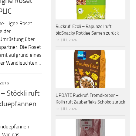
gne Roset
PLIC
e: Ligne Roset
Rückruf: Ecoli – Rapunzel ruft
e der
bioSnacky Rotklee Samen zurück
 Umrüstung über
31 JULI, 2026
spartner. Die Roset
rnt aufgrund eines
der Wandleuchten...
 2016
– Stöckli ruft
UPDATE Rückruf: Fremdkörper –
Kölln ruft Zauberfleks Schoko zurück
duepfannen
31 JULI, 2026
 Fonduepfannen
. Wie das