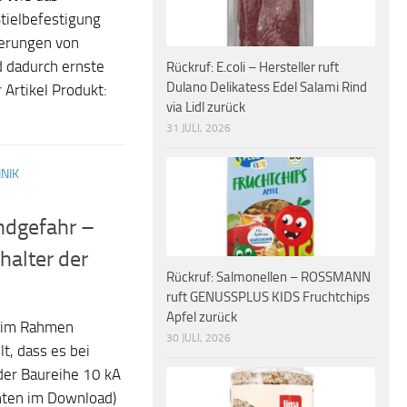
Stielbefestigung
derungen von
d dadurch ernste
Rückruf: E.coli – Hersteller ruft
Dulano Delikatess Edel Salami Rind
Artikel Produkt:
via Lidl zurück
31 JULI, 2026
NIK
ndgefahr –
halter der
Rückruf: Salmonellen – ROSSMANN
ruft GENUSSPLUS KIDS Fruchtchips
Apfel zurück
e im Rahmen
30 JULI, 2026
lt, dass es bei
der Baureihe 10 kA
unten im Download)