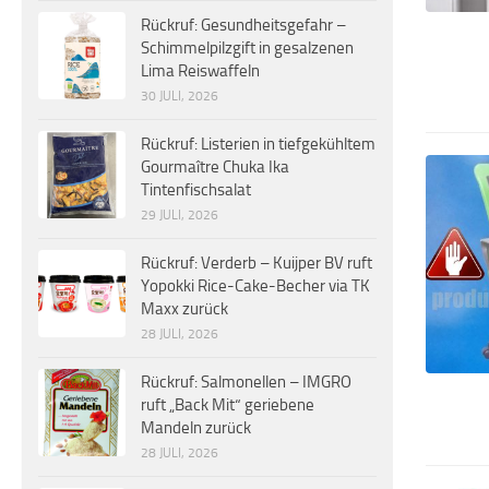
Rückruf: Gesundheitsgefahr –
Schimmelpilzgift in gesalzenen
Lima Reiswaffeln
30 JULI, 2026
Rückruf: Listerien in tiefgekühltem
Gourmaître Chuka Ika
Tintenfischsalat
29 JULI, 2026
Rückruf: Verderb – Kuijper BV ruft
Yopokki Rice-Cake-Becher via TK
Maxx zurück
28 JULI, 2026
Rückruf: Salmonellen – IMGRO
ruft „Back Mit“ geriebene
Mandeln zurück
28 JULI, 2026