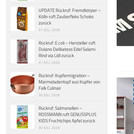
UPDATE Rückruf: Fremdkörper –
Kölln ruft Zauberfleks Schoko
zurück
31 JULI, 2026
Rückruf: E.coli – Hersteller ruft
Dulano Delikatess Edel Salami
Rind via Lidl zurück
31 JULI, 2026
Rückruf: Kupfermigration –
Marmeladentopf aus Kupfer von
Falk Culinair
30 JULI, 2026
Rückruf: Salmonellen –
ROSSMANN ruft GENUSSPLUS
KIDS Fruchtchips Apfel zurück
30 JULI, 2026