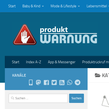
Start
Baby & Kind
Mode & Lifestyle
Lebensmittel
Zum Inhalt springen
Start
Index A-Z
App & Messenger
Produktrückruf 
KA
KANÄLE
Suchen
nach: