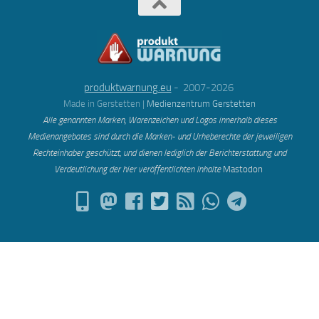
produktwarnung.eu
- 2007-2026
Made in Gerstetten |
Medienzentrum Gerstetten
Alle genannten Marken, Warenzeichen und Logos innerhalb dieses
Medienangebotes sind durch die Marken- und Urheberechte der jeweiligen
Rechteinhaber geschützt, und dienen lediglich der Berichterstattung und
Verdeutlichung der hier veröffentlichten Inh
alte
Mastodon