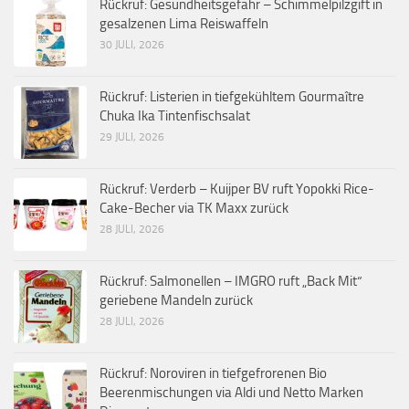
Rückruf: Gesundheitsgefahr – Schimmelpilzgift in
gesalzenen Lima Reiswaffeln
30 JULI, 2026
Rückruf: Listerien in tiefgekühltem Gourmaître
Chuka Ika Tintenfischsalat
29 JULI, 2026
Rückruf: Verderb – Kuijper BV ruft Yopokki Rice-
Cake-Becher via TK Maxx zurück
28 JULI, 2026
Rückruf: Salmonellen – IMGRO ruft „Back Mit“
geriebene Mandeln zurück
28 JULI, 2026
Rückruf: Noroviren in tiefgefrorenen Bio
Beerenmischungen via Aldi und Netto Marken