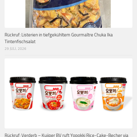
Rückruf: Listerien in tiefgekühltem Gourmaître Chuka Ika
Tintenfischsalat
29 JULI, 2026
Rückruf: Verderb – Kuijper BV ruft Yopokki Rice-Cake-Becher via