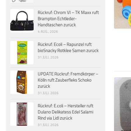
Rückruf: Chrom VI – TK Maxx ruft
Brampton Echtleder-
Handtaschen zurück
4 AUG., 2026
Rückruf: Ecoli – Rapunzel ruft
bioSnacky Rotklee Samen zurück
31 JULI, 2026
UPDATE Rückruf: Fremdkörper –
Kölln ruft Zauberfleks Schoko
zurück
31 JULI, 2026
Rückruf: E.coli – Hersteller ruft
Dulano Delikatess Edel Salami
Rind via Lidl zurück
31 JULI, 2026