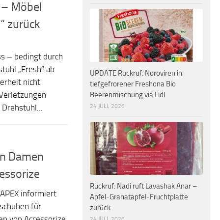
r – Möbel
h“ zurück
ss – bedingt durch
tuhl „Fresh“ ab
UPDATE Rückruf: Noroviren in
erheit nicht
tiefgefrorener Freshona Bio
Beerenmischung via Lidl
 Verletzungen
24 JULI, 2026
Drehstuhl...
in Damen
essorize
Rückruf: Nadi ruft Lavashak Anar –
APEX informiert
Apfel-Granatapfel-Fruchtplatte
schuhen für
zurück
en von Accessorize
24 JULI, 2026