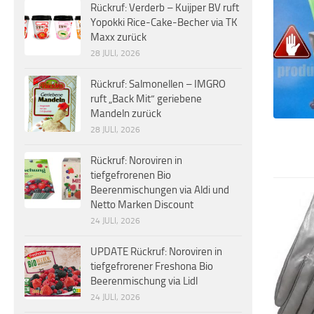
Rückruf: Verderb – Kuijper BV ruft
Yopokki Rice-Cake-Becher via TK
Maxx zurück
28 JULI, 2026
Rückruf: Salmonellen – IMGRO
ruft „Back Mit“ geriebene
Mandeln zurück
28 JULI, 2026
Rückruf: Noroviren in
tiefgefrorenen Bio
Beerenmischungen via Aldi und
Netto Marken Discount
24 JULI, 2026
UPDATE Rückruf: Noroviren in
tiefgefrorener Freshona Bio
Beerenmischung via Lidl
24 JULI, 2026